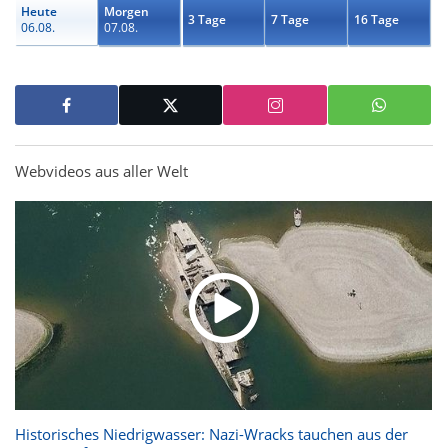
Heute
Morgen
3 Tage
7 Tage
16 Tage
06.08.
07.08.
Webvideos aus aller Welt
Historisches Niedrigwasser: Nazi-Wracks tauchen aus der