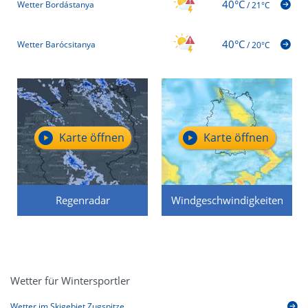
40°C
Wetter Bordástanya
/
21°C
40°C
Wetter Barócsitanya
/
20°C
Karte öffnen
Karte öffnen
Regenradar
Windgeschwindigkeiten
Wetter für Wintersportler
Wetter im Skigebiet Zugspitze