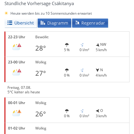
Stündliche Vorhersage Csákitanya
Heute werden bis zu 10 Sonnenstunden erwartet
Übersicht
Diagramm
Regenradar
22-23 Uhr
Bewölkt
NW
28°
5 %
0 l/m²
5 km/h
23-00 Uhr
Wolkig
N
27°
0 %
0 l/m²
4 km/h
Freitag, 07.08.
5°C kälter als heute
00-01 Uhr
Wolkig
O
26°
0 %
0 l/m²
3 km/h
01-02 Uhr
Wolkig