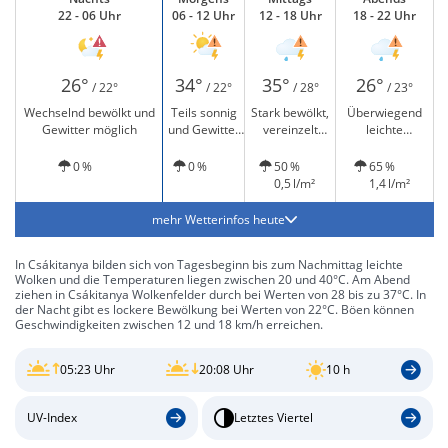
22 - 06 Uhr
06 - 12 Uhr
12 - 18 Uhr
18 - 22 Uhr
26°
34°
35°
26°
/ 22°
/ 22°
/ 28°
/ 23°
Wechselnd bewölkt und
Teils sonnig
Stark bewölkt,
Überwiegend
Gewitter möglich
und Gewitter
vereinzelt
leichte
möglich
leichter Regen
Regenschauer
und Gewitter
und Gewitter
0 %
0 %
50 %
65 %
möglich
möglich
0,5 l/m²
1,4 l/m²
mehr Wetterinfos heute
In Csákitanya bilden sich von Tagesbeginn bis zum Nachmittag leichte
Wolken und die Temperaturen liegen zwischen 20 und 40°C. Am Abend
ziehen in Csákitanya Wolkenfelder durch bei Werten von 28 bis zu 37°C. In
der Nacht gibt es lockere Bewölkung bei Werten von 22°C. Böen können
Geschwindigkeiten zwischen 12 und 18 km/h erreichen.
05:23 Uhr
20:08 Uhr
10 h
UV-Index
Letztes Viertel