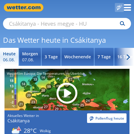
Das Wetter heute in Csákitanya
Heute
Morgen
3 Tage
Wochenende
7 Tage
16 Tage
06.08.
07.08.
Wetterfilm Europa: Die Temperaturen im Überblick
Aktuelles Wetter in
Pollenflug heute
Csákitanya
28°C
Wolkig