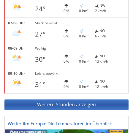
NW
24°
0 %
0 l/m²
2 km/h
07-08 Uhr
Stark bewölkt
NO
27°
0 %
0 l/m²
6 km/h
08-09 Uhr
Wolkig
NO
30°
0 %
0 l/m²
13 km/h
09-10 Uhr
Leicht bewölkt
NO
31°
0 %
0 l/m²
12 km/h
Weitere Stunden anzeigen
Wetterfilm Europa: Die Temperaturen im Überblick