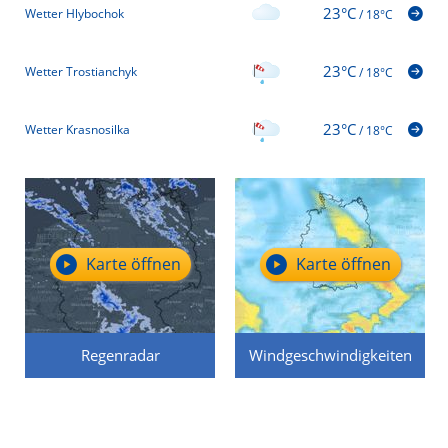
23°C
Wetter Hlybochok
/
18°C
23°C
Wetter Trostianchyk
/
18°C
23°C
Wetter Krasnosilka
/
18°C
Karte öffnen
Karte öffnen
Regenradar
Windgeschwindigkeiten