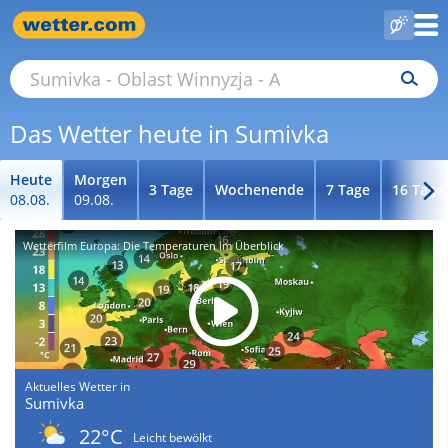
Das Wetter heute in Sumivka
Heute
Morgen
3 Tage
Wochenende
7 Tage
16 Tage
08.08.
09.08.
Wetterfilm Europa: Die Temperaturen im Überblick
Aktuelles Wetter in
Sumivka
22°C
Leicht bewölkt