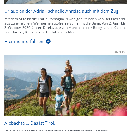
Urlaub an der Adria - schnelle Anreise auch mit dem Zug!
Mit dem Auto ist die Emilia Romagna in wenigen Stunden von Deutschland
aus zu erreichen. Wer gerne autofrei reist, nimmt die Bahn: Von 2. April bis
3. Oktober 2026 fahren Direktzüge von München über Bologna und Cesena
nach Rimini, Riccione und Cattolica ans Meer.
Hier mehr erfahren
ANZEIGE
Alpbachtal… Das ist Tirol.
Im Tiroler Alpbachtal erwartet dich ein erlebnisreicher Sommer: