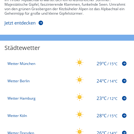
Majestätische Gipfel, faszinierende Klammen, funkelnde Seen. Umrahmt
von den grünen Grasbergen der Kitzbüheler Alpen ist das Alpbachtal ein
Geheimtipp für große und kleine Gipfelstürmer.
Jetzt entdecken
Städtewetter
29°C
Wetter München
/
15°C
24°C
Wetter Berlin
/
14°C
23°C
Wetter Hamburg
/
12°C
28°C
Wetter Köln
/
15°C
26°C
Wetter Dresden
/
14°C