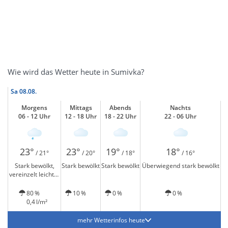
Wie wird das Wetter heute in Sumivka?
Sa
08.08.
Morgens
Mittags
Abends
Nachts
06 - 12 Uhr
12 - 18 Uhr
18 - 22 Uhr
22 - 06 Uhr
23°
23°
19°
18°
/ 21°
/ 20°
/ 18°
/ 16°
Stark bewölkt,
Stark bewölkt
Stark bewölkt
Überwiegend stark bewölkt
vereinzelt leichter
Regen
80 %
10 %
0 %
0 %
0,4 l/m²
mehr Wetterinfos heute