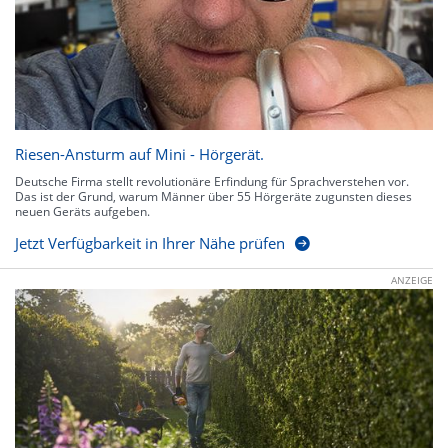
Riesen-Ansturm auf Mini - Hörgerät.
Deutsche Firma stellt revolutionäre Erfindung für Sprachverstehen vor.
Das ist der Grund, warum Männer über 55 Hörgeräte zugunsten dieses
neuen Geräts aufgeben.
Jetzt Verfügbarkeit in Ihrer Nähe prüfen
ANZEIGE