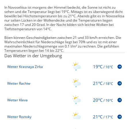
In Novoselitsa ist morgens der Himmel bedeckt, die Sonne ist nicht zu
sehen und die Temperatur liegt bei 19°C. Mittags ist es überwiegend dicht
bewölkt bei Höchsttemperaturen bis zu 21°C. Abends gibt es in Novoselitsa
nur selten Lücken in der Wolkendecke und die Temperaturen liegen
zwischen 17 und 20 Grad. In der Nacht bilden sich leichte Wolken bei
Tiefsttemperaturen von 14°C.
Böen können Geschwindigkeiten zwischen 21 und 33 km/h erreichen. Die
Wahrscheinlichkeit für Niederschläge liegt bei 70% und es ist mit einer
maximalen Niederschlagsmenge von 0.1 l/m² zu rechnen. Die gefühlten
Temperaturen liegen bei 14 bis 22°C.
Das Wetter in der Umgebung
19°C
Wetter Krasnaya Zirka
/
16°C
21°C
Wetter Rachiw
/
18°C
20°C
Wetter Kleva
/
16°C
21°C
Wetter Roztoky
/
17°C