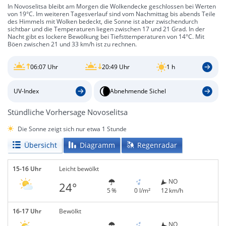
In Novoselitsa bleibt am Morgen die Wolkendecke geschlossen bei Werten
von 19°C. Im weiteren Tagesverlauf sind vom Nachmittag bis abends Teile
des Himmels mit Wolken bedeckt, die Sonne ist aber zwischendurch
sichtbar und die Temperaturen liegen zwischen 17 und 21 Grad. In der
Nacht gibt es lockere Bewölkung bei Tiefsttemperaturen von 14°C. Mit
Böen zwischen 21 und 33 km/h ist zu rechnen.
06:07 Uhr
20:49 Uhr
1 h
UV-Index
Abnehmende Sichel
Stündliche Vorhersage Novoselitsa
Die Sonne zeigt sich nur etwa 1 Stunde
Übersicht
Diagramm
Regenradar
15-16 Uhr
Leicht bewölkt
NO
24°
5 %
0 l/m²
12 km/h
16-17 Uhr
Bewölkt
NO