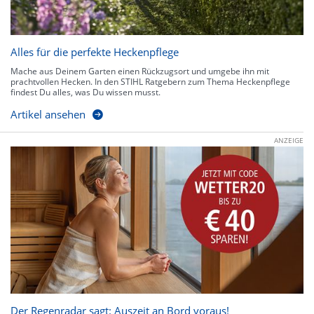
Alles für die perfekte Heckenpflege
Mache aus Deinem Garten einen Rückzugsort und umgebe ihn mit
prachtvollen Hecken. In den STIHL Ratgebern zum Thema Heckenpflege
findest Du alles, was Du wissen musst.
Artikel ansehen
ANZEIGE
Der Regenradar sagt: Auszeit an Bord voraus!