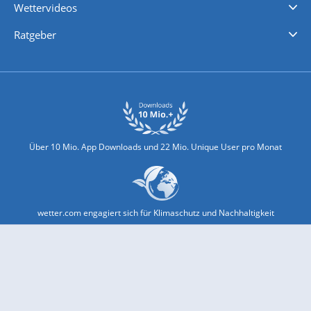
Wettervideos
Nachrichten
Deutschlandwetter
Schweizwetter
Österreichwetter
Regionalwetter
Wetter in Europa
Wetter Weltweit
Wetterlexikon
Promi-News
Ratgeber
Biowetter
Glätteindex
Reiseziel Finder
Erkältungswetter
Klima & Umwelt
Über 10 Mio. App Downloads und 22 Mio. Unique User pro Monat
wetter.com engagiert sich für Klimaschutz und Nachhaltigkeit
Bekannt aus Funk und Fernsehen: Pro7, Sat1, Kabel 1, SWR, ...