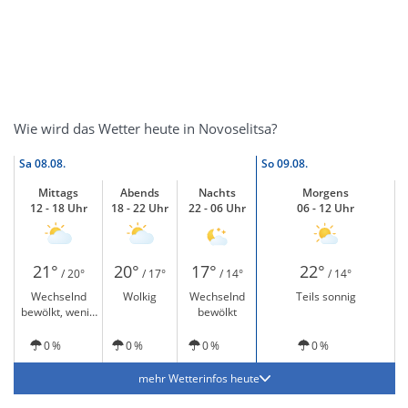
Wie wird das Wetter heute in Novoselitsa?
Sa
08.08.
So
09.08.
Mittags
Abends
Nachts
Morgens
12 - 18 Uhr
18 - 22 Uhr
22 - 06 Uhr
06 - 12 Uhr
21°
20°
17°
22°
/ 20°
/ 17°
/ 14°
/ 14°
Wechselnd
Wolkig
Wechselnd
Teils sonnig
bewölkt, wenig
bewölkt
Sonne
0 %
0 %
0 %
0 %
mehr Wetterinfos heute