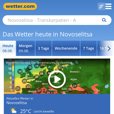
Das Wetter heute in Novoselitsa
Heute
Morgen
3 Tage
Wochenende
7 Tage
16 Tage
08.08.
09.08.
Wetterfilm Europa: Die Temperaturen im Überblick
Aktuelles Wetter in
Novoselitsa
25°C
Leicht bewölkt