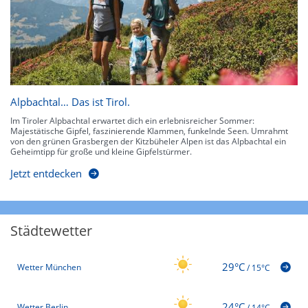
Alpbachtal… Das ist Tirol.
Im Tiroler Alpbachtal erwartet dich ein erlebnisreicher Sommer:
Majestätische Gipfel, faszinierende Klammen, funkelnde Seen. Umrahmt
von den grünen Grasbergen der Kitzbüheler Alpen ist das Alpbachtal ein
Geheimtipp für große und kleine Gipfelstürmer.
Jetzt entdecken
Städtewetter
29°C
Wetter München
/
15°C
24°C
Wetter Berlin
/
14°C