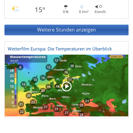
O
15°
0 %
0 l/m²
6 km/h
Weitere Stunden anzeigen
Wetterfilm Europa: Die Temperaturen im Überblick