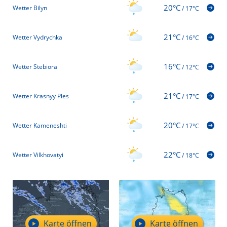
20°C
Wetter Bilyn
/
17°C
21°C
Wetter Vydrychka
/
16°C
16°C
Wetter Stebiora
/
12°C
21°C
Wetter Krasnyy Ples
/
17°C
20°C
Wetter Kameneshti
/
17°C
22°C
Wetter Vilkhovatyi
/
18°C
Karte öffnen
Karte öffnen