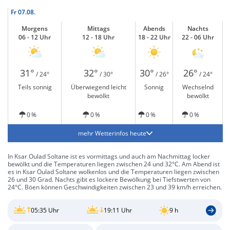
Fr
07.08.
Morgens
Mittags
Abends
Nachts
06 - 12 Uhr
12 - 18 Uhr
18 - 22 Uhr
22 - 06 Uhr
31°
32°
30°
26°
/ 24°
/ 30°
/ 26°
/ 24°
Teils sonnig
Überwiegend leicht
Sonnig
Wechselnd
bewölkt
bewölkt
0 %
0 %
0 %
0 %
mehr Wetterinfos heute
In Ksar Oulad Soltane ist es vormittags und auch am Nachmittag locker
bewölkt und die Temperaturen liegen zwischen 24 und 32°C. Am Abend ist
es in Ksar Oulad Soltane wolkenlos und die Temperaturen liegen zwischen
26 und 30 Grad. Nachts gibt es lockere Bewölkung bei Tiefstwerten von
24°C. Böen können Geschwindigkeiten zwischen 23 und 39 km/h erreichen.
05:35 Uhr
19:11 Uhr
9 h