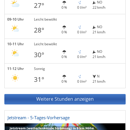
NO
27°
0 %
0 l/m²
22 km/h
09-10 Uhr
Leicht bewölkt
NO
28°
0 %
0 l/m²
21 km/h
10-11 Uhr
Leicht bewölkt
NO
30°
0 %
0 l/m²
21 km/h
11-12 Uhr
Sonnig
N
31°
0 %
0 l/m²
21 km/h
Weitere Stunden anzeigen
Jetstream - 5-Tages-Vorhersage