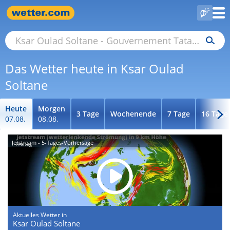
Das Wetter heute in Ksar Oulad
Soltane
Heute
Morgen
3 Tage
Wochenende
7 Tage
16 Tage
07.08.
08.08.
Jetstream - 5-Tages-Vorhersage
Aktuelles Wetter in
Ksar Oulad Soltane