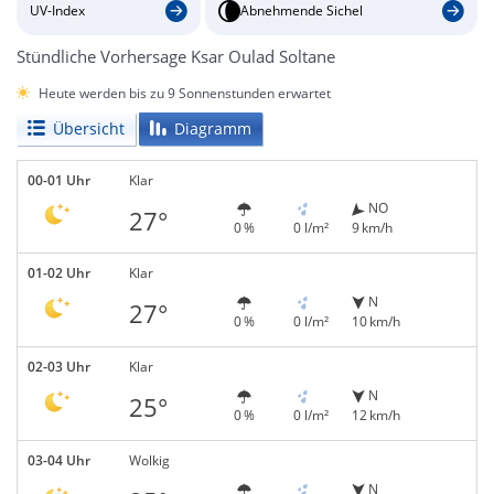
UV-Index
Abnehmende Sichel
Stündliche Vorhersage Ksar Oulad Soltane
Heute werden bis zu 9 Sonnenstunden erwartet
Übersicht
Diagramm
00-01 Uhr
Klar
NO
27°
0 %
0 l/m²
9 km/h
01-02 Uhr
Klar
N
27°
0 %
0 l/m²
10 km/h
02-03 Uhr
Klar
N
25°
0 %
0 l/m²
12 km/h
03-04 Uhr
Wolkig
N