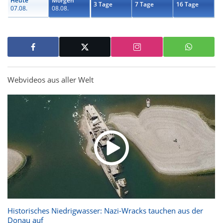
Heute
Morgen
3 Tage
7 Tage
16 Tage
07.08.
08.08.
Webvideos aus aller Welt
Historisches Niedrigwasser: Nazi-Wracks tauchen aus der
Donau auf