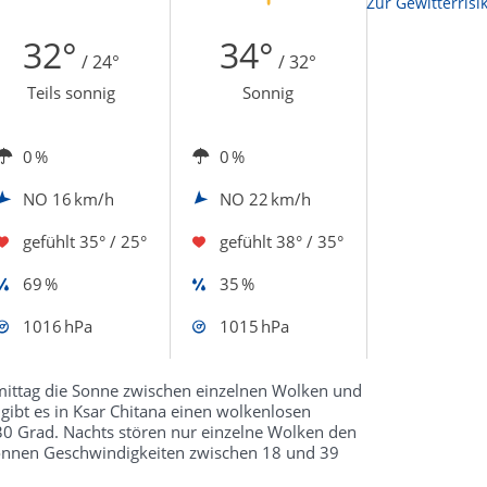
Zur Sonnenscheindauerkarte
Zur Gewitterrisi
32°
34°
/ 24°
/ 32°
Teils sonnig
Sonnig
0 %
0 %
NO
16 km/h
NO
22 km/h
gefühlt
35° / 25°
gefühlt
38° / 35°
69 %
35 %
1016 hPa
1015 hPa
hmittag die Sonne zwischen einzelnen Wolken und
ibt es in Ksar Chitana einen wolkenlosen
0 Grad. Nachts stören nur einzelne Wolken den
können Geschwindigkeiten zwischen 18 und 39