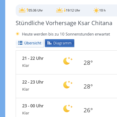
05:36 Uhr
19:12 Uhr
10 h
Stündliche Vorhersage Ksar Chitana
Heute werden bis zu 10 Sonnenstunden erwartet
Übersicht
Diagramm
21 - 22 Uhr
28°
Klar
22 - 23 Uhr
28°
Klar
23 - 00 Uhr
26°
Klar