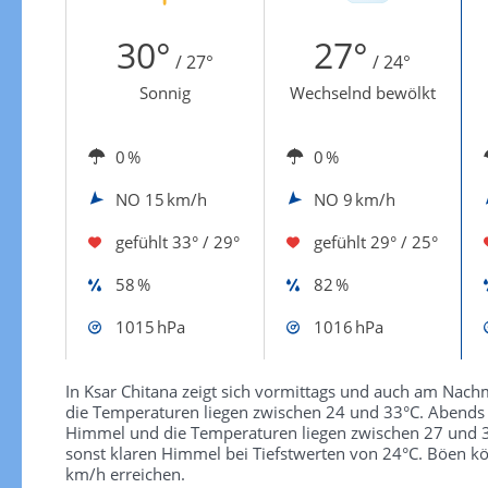
Zur Windgeschwindigkeitenkarte
30°
27°
/ 27°
/ 24°
Sonnig
Wechselnd bewölkt
0 %
0 %
NO
15 km/h
NO
9 km/h
gefühlt
33° / 29°
gefühlt
29° / 25°
58 %
82 %
1015 hPa
1016 hPa
In Ksar Chitana zeigt sich vormittags und auch am Nac
die Temperaturen liegen zwischen 24 und 33°C. Abends g
Himmel und die Temperaturen liegen zwischen 27 und 3
sonst klaren Himmel bei Tiefstwerten von 24°C. Böen 
km/h erreichen.