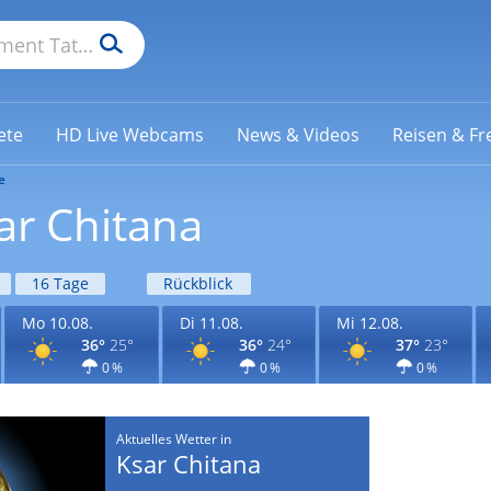
ete
HD Live Webcams
News & Videos
Reisen & Fre
e
ar Chitana
16 Tage
Rückblick
Mo 10.08.
Di 11.08.
Mi 12.08.
36°
25°
36°
24°
37°
23°
0 %
0 %
0 %
Aktuelles Wetter in
Ksar Chitana