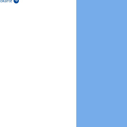
kokarte
Zur Windböenkarte