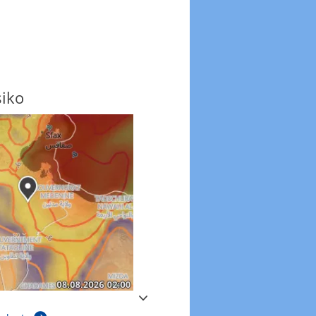
siko
Windböen
Windböen heute