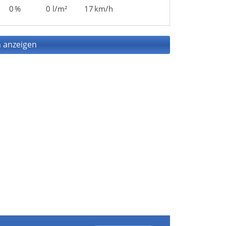
0 %
0 l/m²
17 km/h
 anzeigen