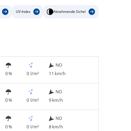
UV-Index
Abnehmende Sichel
NO
0 %
0 l/m²
11 km/h
NO
0 %
0 l/m²
9 km/h
NO
0 %
0 l/m²
8 km/h