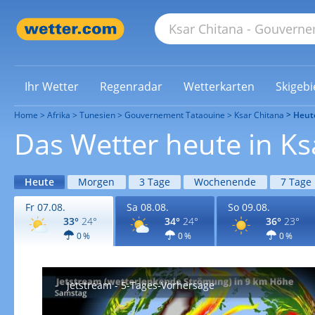
Ihr Wetter
Regenradar
Wetterkarten
Skigebi
Home
Afrika
Tunesien
Gouvernement Tataouine
Ksar Chitana
Heut
Das Wetter heute in Ks
Heute
Morgen
3 Tage
Wochenende
7 Tage
Fr 07.08.
Sa 08.08.
So 09.08.
33°
24°
34°
24°
36°
23°
0 %
0 %
0 %
Jetstream - 5-Tages-Vorhersage