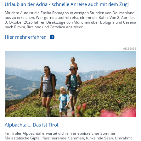
Urlaub an der Adria - schnelle Anreise auch mit dem Zug!
Mit dem Auto ist die Emilia Romagna in wenigen Stunden von Deutschland
aus zu erreichen. Wer gerne autofrei reist, nimmt die Bahn: Von 2. April bis
3. Oktober 2026 fahren Direktzüge von München über Bologna und Cesena
nach Rimini, Riccione und Cattolica ans Meer.
Hier mehr erfahren
ANZEIGE
Alpbachtal… Das ist Tirol.
Im Tiroler Alpbachtal erwartet dich ein erlebnisreicher Sommer:
Majestätische Gipfel, faszinierende Klammen, funkelnde Seen. Umrahmt