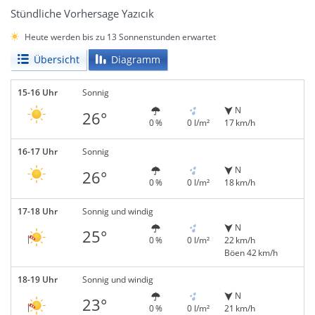
Stündliche Vorhersage Yazıcık
Heute werden bis zu 13 Sonnenstunden erwartet
Übersicht
Diagramm
15-16 Uhr
Sonnig
N
26°
0 %
0 l/m²
17 km/h
16-17 Uhr
Sonnig
N
26°
0 %
0 l/m²
18 km/h
17-18 Uhr
Sonnig und windig
N
25°
0 %
0 l/m²
22 km/h
Böen 42 km/h
18-19 Uhr
Sonnig und windig
N
23°
0 %
0 l/m²
21 km/h