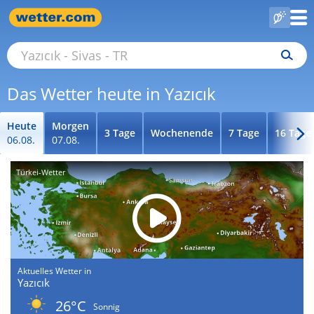
Das Wetter heute in Yazıcık
Heute
Morgen
3 Tage
Wochenende
7 Tage
16 Tage
06.08.
07.08.
Türkei-Wetter
Aktuelles Wetter in
Yazıcık
26°C
Sonnig