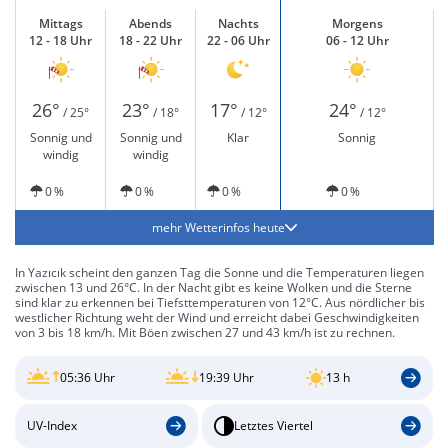
Mittags
Abends
Nachts
Morgens
12 - 18 Uhr
18 - 22 Uhr
22 - 06 Uhr
06 - 12 Uhr
26°
23°
17°
24°
/ 25°
/ 18°
/ 12°
/ 12°
Sonnig und
Sonnig und
Klar
Sonnig
windig
windig
0 %
0 %
0 %
0 %
mehr Wetterinfos heute
In Yazıcık scheint den ganzen Tag die Sonne und die Temperaturen liegen
zwischen 13 und 26°C. In der Nacht gibt es keine Wolken und die Sterne
sind klar zu erkennen bei Tiefsttemperaturen von 12°C. Aus nördlicher bis
westlicher Richtung weht der Wind und erreicht dabei Geschwindigkeiten
von 3 bis 18 km/h. Mit Böen zwischen 27 und 43 km/h ist zu rechnen.
05:36 Uhr
19:39 Uhr
13 h
UV-Index
Letztes Viertel