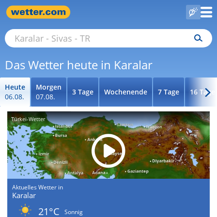
Das Wetter heute in Karalar
Heute
Morgen
3 Tage
Wochenende
7 Tage
16 Tage
06.08.
07.08.
Türkei-Wetter
Aktuelles Wetter in
Karalar
21°C
Sonnig