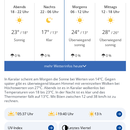
Abends
Nachts
Morgens
Mittags
18 - 22 Uhr
22 - 06 Uhr
06 - 12 Uhr
12 - 18 Uhr
23°
17°
24°
28°
/ 18°
/ 13°
/ 13°
/ 26°
Sonnig
Klar
Überwiegend
Überwiegend
sonnig
sonnig
0 %
0 %
0 %
0 %
mehr Wetterinfos heute
In Karalar scheint am Morgen die Sonne bei Werten von 14°C. Gegen
später gibt es überwiegend blauen Himmel mit vereinzelten Wolken bei
Höchstwerten von 27°C. Abends ist es in Karalar wolkenlos bei
Temperaturen von 18 bis 23°C. In der Nacht ist es klar und das
Thermometer fällt auf 13°C. Mit Böen zwischen 12 und 38 km/h ist zu
rechnen.
05:37 Uhr
19:40 Uhr
13 h
UV-Index
Letztes Viertel