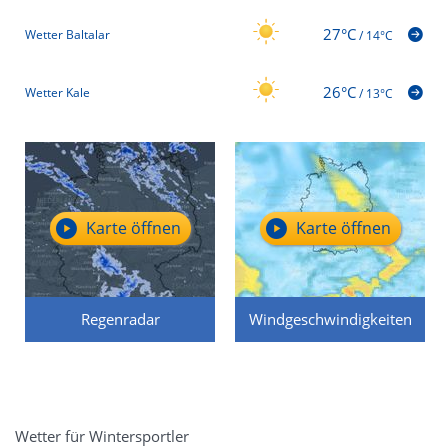
27°C
Wetter Baltalar
/
14°C
26°C
Wetter Kale
/
13°C
Karte öffnen
Karte öffnen
Regenradar
Windgeschwindigkeiten
Wetter für Wintersportler