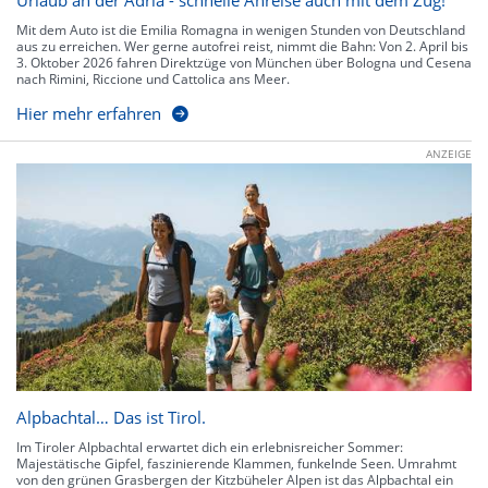
Urlaub an der Adria - schnelle Anreise auch mit dem Zug!
Mit dem Auto ist die Emilia Romagna in wenigen Stunden von Deutschland
aus zu erreichen. Wer gerne autofrei reist, nimmt die Bahn: Von 2. April bis
3. Oktober 2026 fahren Direktzüge von München über Bologna und Cesena
nach Rimini, Riccione und Cattolica ans Meer.
Hier mehr erfahren
ANZEIGE
Alpbachtal… Das ist Tirol.
Im Tiroler Alpbachtal erwartet dich ein erlebnisreicher Sommer:
Majestätische Gipfel, faszinierende Klammen, funkelnde Seen. Umrahmt
von den grünen Grasbergen der Kitzbüheler Alpen ist das Alpbachtal ein