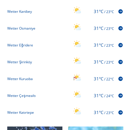
31°C
Wetter Kanibey
/
23°C
31°C
Wetter Osmaniye
/
23°C
31°C
Wetter Eğridere
/
23°C
31°C
Wetter Şirinköy
/
23°C
31°C
Wetter Kuruoba
/
22°C
31°C
Wetter Çeşmealtı
/
24°C
31°C
Wetter Katırtepe
/
23°C