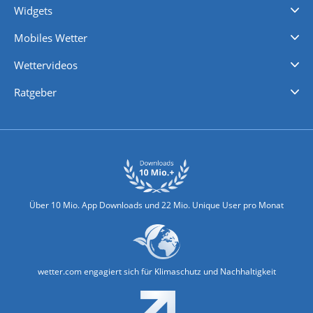
Widgets
Regenradar
Windgeschwindigkeiten
Temperatur
Sonnenschein
Wassertemperatur
Mobiles Wetter
iPhone Wetter
iPad Wetter
Android Wetter
Wettervideos
Nachrichten
Deutschlandwetter
Schweizwetter
Österreichwetter
Regionalwetter
Wetter in Europa
Wetter Weltweit
Wetterlexikon
Promi-News
Ratgeber
Biowetter
Glätteindex
Reiseziel Finder
Erkältungswetter
Klima & Umwelt
Über 10 Mio. App Downloads und 22 Mio. Unique User pro Monat
wetter.com engagiert sich für Klimaschutz und Nachhaltigkeit