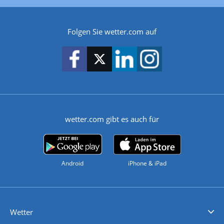
Folgen Sie wetter.com auf
wetter.com gibt es auch für
Android
iPhone & iPad
Wetter
Videovorhersagen
Kolumnen
Unwetterwarnungen
wetter.com Deutschland
wetter.com Schweiz
wetter.com Österreich
Werben
Homepage Widget
Wetter API
Wetter- und Geodaten - meteonomiqs.com
tiempo.es
meteos24.fr
ilmeteo24.it
pogoda24.pl
weather24.co.uk