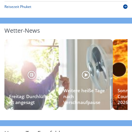
Reisezeit Phuket
Wetter-News
Weitere heiße Tage
Sonnen
Freitag: Durchlüften
nach
Countd
ist angesagt
Verschnaufpause
2026