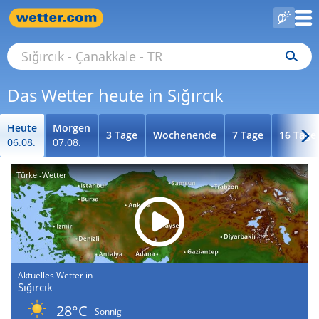
Das Wetter heute in Sığırcık
Heute
Morgen
3 Tage
Wochenende
7 Tage
16 Tage
06.08.
07.08.
Türkei-Wetter
Aktuelles Wetter in
Sığırcık
28°C
Sonnig