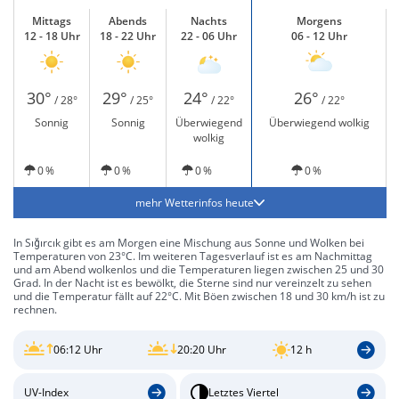
Mittags
Abends
Nachts
Morgens
12 - 18 Uhr
18 - 22 Uhr
22 - 06 Uhr
06 - 12 Uhr
30°
29°
24°
26°
/ 28°
/ 25°
/ 22°
/ 22°
Sonnig
Sonnig
Überwiegend
Überwiegend wolkig
wolkig
0 %
0 %
0 %
0 %
mehr Wetterinfos heute
In Sığırcık gibt es am Morgen eine Mischung aus Sonne und Wolken bei
Temperaturen von 23°C. Im weiteren Tagesverlauf ist es am Nachmittag
und am Abend wolkenlos und die Temperaturen liegen zwischen 25 und 30
Grad. In der Nacht ist es bewölkt, die Sterne sind nur vereinzelt zu sehen
und die Temperatur fällt auf 22°C. Mit Böen zwischen 18 und 30 km/h ist zu
rechnen.
06:12 Uhr
20:20 Uhr
12 h
UV-Index
Letztes Viertel