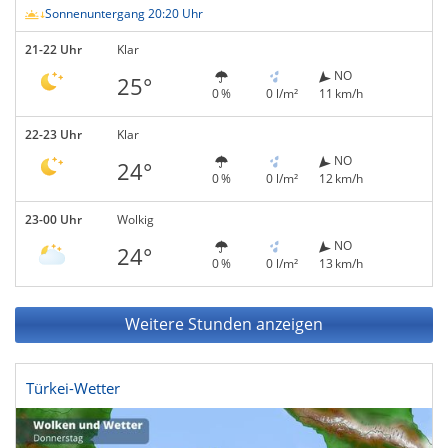
Sonnenuntergang 20:20 Uhr
21-22 Uhr
Klar
NO
25°
0 %
0 l/m²
11 km/h
22-23 Uhr
Klar
NO
24°
0 %
0 l/m²
12 km/h
23-00 Uhr
Wolkig
NO
24°
0 %
0 l/m²
13 km/h
Weitere Stunden anzeigen
Türkei-Wetter