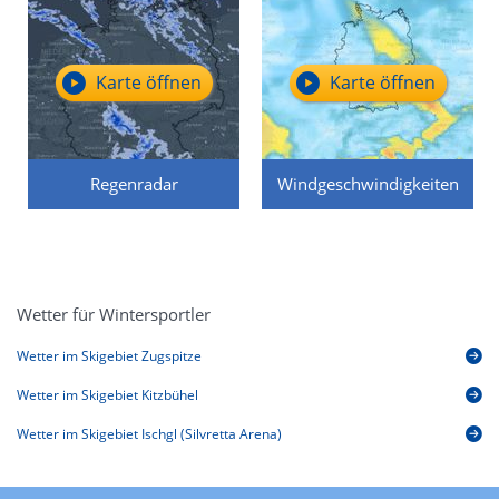
Karte öffnen
Karte öffnen
Regenradar
Windgeschwindigkeiten
Wetter für Wintersportler
Wetter im Skigebiet Zugspitze
Wetter im Skigebiet Kitzbühel
Wetter im Skigebiet Ischgl (Silvretta Arena)