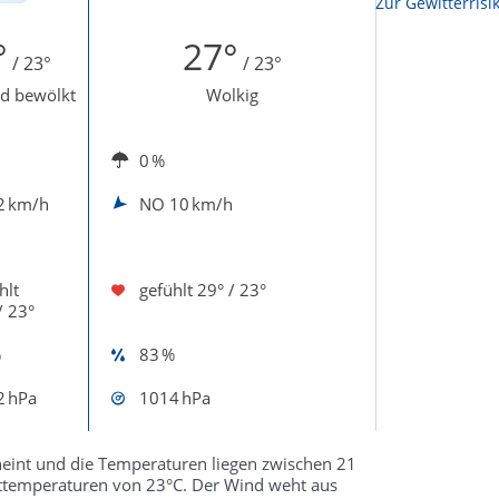
Zur Sonnenscheindauerkarte
Zur Gewitterrisi
°
27°
/ 23°
/ 23°
d bewölkt
Wolkig
0 %
2 km/h
NO
10 km/h
hlt
gefühlt
29° / 23°
/ 23°
%
83 %
2 hPa
1014 hPa
heint und die Temperaturen liegen zwischen 21
fsttemperaturen von 23°C. Der Wind weht aus