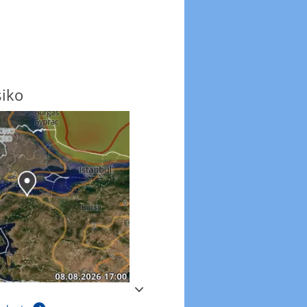
siko
Windböen
Windböen heute