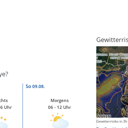
Sonnenscheindauer
Gewitterri
ye?
So
09.08.
chts
Morgens
06 Uhr
06 - 12 Uhr
Sonnenschein heute
Gewitterrisiko in 3h