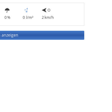
O
0 %
0 l/m²
2 km/h
 anzeigen