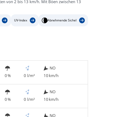
iten von 2 bis 13 km/h. Mit Böen zwischen 13
UV-Index
Abnehmende Sichel
NO
0 %
0 l/m²
10 km/h
NO
0 %
0 l/m²
10 km/h
NO