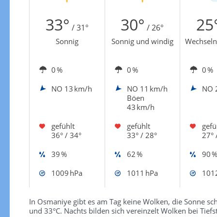
Zur Windgeschwindigkeitenkarte
33°
30°
25
/ 31°
/ 26°
Sonnig
Sonnig und windig
Wechseln
0 %
0 %
0 %
NO
13 km/h
NO
11 km/h
NO
Böen
43 km/h
gefühlt
gefühlt
gefü
36° / 34°
33° / 28°
27° 
39 %
62 %
90 
1009 hPa
1011 hPa
101
In Osmaniye gibt es am Tag keine Wolken, die Sonne sc
und 33°C. Nachts bilden sich vereinzelt Wolken bei Tie