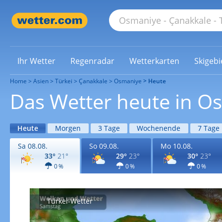
Ihr Wetter
Regenradar
Wetterkarten
Skigebi
Home
Asien
Türkei
Çanakkale
Osmaniye
Heute
Das Wetter heute in O
Heute
Morgen
3 Tage
Wochenende
7 Tage
Sa 08.08.
So 09.08.
Mo 10.08.
33°
21°
29°
23°
30°
23°
0 %
0 %
0 %
Türkei-Wetter