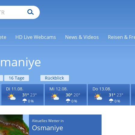
ete
HD Live Webcams
News & Videos
Reisen & Fre
smaniye
16 Tage
Rückblick
Di 11.08.
Mi 12.08.
Do 13.08.
31°
23°
30°
20°
31°
23°
0 %
0 %
0 %
Aktuelles Wetter in
Osmaniye