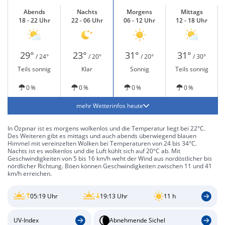
Abends
Nachts
Morgens
Mittags
18 - 22 Uhr
22 - 06 Uhr
06 - 12 Uhr
12 - 18 Uhr
29°
23°
31°
31°
/ 24°
/ 20°
/ 20°
/ 30°
Teils sonnig
Klar
Sonnig
Teils sonnig
0 %
0 %
0 %
0 %
mehr Wetterinfos heute
In Özpınar ist es morgens wolkenlos und die Temperatur liegt bei 22°C.
Des Weiteren gibt es mittags und auch abends überwiegend blauen
Himmel mit vereinzelten Wolken bei Temperaturen von 24 bis 34°C.
Nachts ist es wolkenlos und die Luft kühlt sich auf 20°C ab. Mit
Geschwindigkeiten von 5 bis 16 km/h weht der Wind aus nordöstlicher bis
nördlicher Richtung. Böen können Geschwindigkeiten zwischen 11 und 41
km/h erreichen.
05:19 Uhr
19:13 Uhr
11 h
UV-Index
Abnehmende Sichel