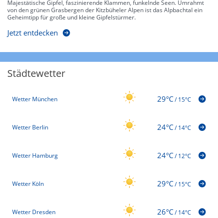
Majestätische Gipfel, faszinierende Klammen, funkelnde Seen. Umrahmt
von den grünen Grasbergen der Kitzbüheler Alpen ist das Alpbachtal ein
Geheimtipp für große und kleine Gipfelstürmer.
Jetzt entdecken
Städtewetter
29°C
Wetter München
/
15°C
24°C
Wetter Berlin
/
14°C
24°C
Wetter Hamburg
/
12°C
29°C
Wetter Köln
/
15°C
26°C
Wetter Dresden
/
14°C