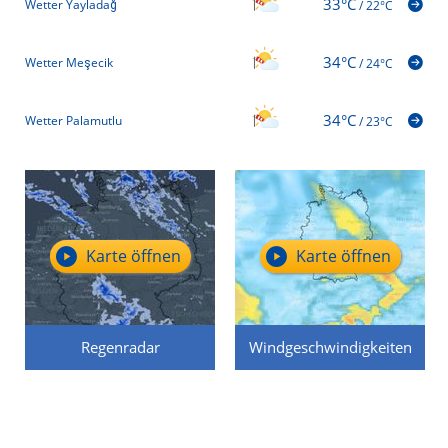
33°C
Wetter Yayladağ
/
22°C
34°C
Wetter Meşecik
/
24°C
34°C
Wetter Palamutlu
/
23°C
Karte öffnen
Karte öffnen
Regenradar
Windgeschwindigkeiten