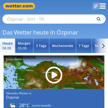
Das Wetter heute in Özpınar
Heute
Morgen
3 Tage
Wochenende
7 Tage
16 Tage
08.08.
09.08.
Türkei-Wetter
Aktuelles Wetter in
Özpınar
28°C
Leicht bewölkt