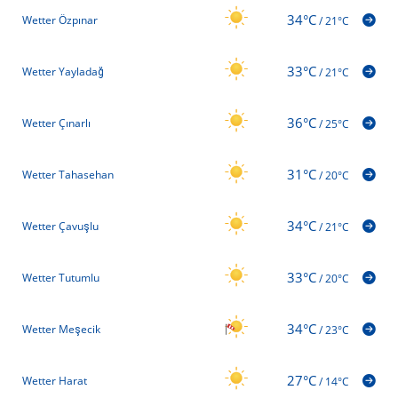
34°C
Wetter Özpınar
/
21°C
33°C
Wetter Yayladağ
/
21°C
36°C
Wetter Çınarlı
/
25°C
31°C
Wetter Tahasehan
/
20°C
34°C
Wetter Çavuşlu
/
21°C
33°C
Wetter Tutumlu
/
20°C
34°C
Wetter Meşecik
/
23°C
27°C
Wetter Harat
/
14°C