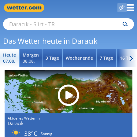
Das Wetter heute in Daracık
Heute
Morgen
3 Tage
Wochenende
7 Tage
16 Tage
07.08.
08.08.
Türkei-Wetter
Aktuelles Wetter in
Daracık
38°C
Sonnig