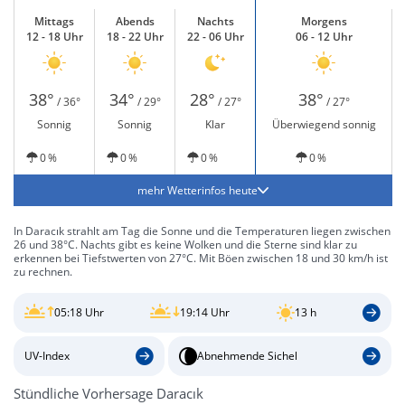
Mittags
Abends
Nachts
Morgens
12 - 18 Uhr
18 - 22 Uhr
22 - 06 Uhr
06 - 12 Uhr
38°
34°
28°
38°
/ 36°
/ 29°
/ 27°
/ 27°
Sonnig
Sonnig
Klar
Überwiegend sonnig
0 %
0 %
0 %
0 %
mehr Wetterinfos heute
In Daracık strahlt am Tag die Sonne und die Temperaturen liegen zwischen
26 und 38°C. Nachts gibt es keine Wolken und die Sterne sind klar zu
erkennen bei Tiefstwerten von 27°C. Mit Böen zwischen 18 und 30 km/h ist
zu rechnen.
05:18 Uhr
19:14 Uhr
13 h
UV-Index
Abnehmende Sichel
Stündliche Vorhersage Daracık