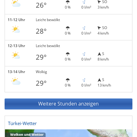
SO
26°
0 %
0 l/m²
3 km/h
11-12 Uhr
Leicht bewölkt
SO
28°
0 %
0 l/m²
4 km/h
12-13 Uhr
Leicht bewölkt
S
29°
0 %
0 l/m²
8 km/h
13-14 Uhr
Wolkig
S
29°
0 %
0 l/m²
13 km/h
Weitere Stunden anzeigen
Türkei-Wetter