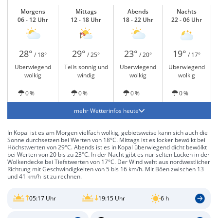
Morgens
Mittags
Abends
Nachts
06 - 12 Uhr
12 - 18 Uhr
18 - 22 Uhr
22 - 06 Uhr
28°
29°
23°
19°
/ 18°
/ 25°
/ 20°
/ 17°
Überwiegend
Teils sonnig und
Überwiegend
Überwiegend
wolkig
windig
wolkig
wolkig
0 %
0 %
0 %
0 %
mehr Wetterinfos heute
In Kopal ist es am Morgen vielfach wolkig, gebietsweise kann sich auch die
Sonne durchsetzen bei Werten von 18°C. Mittags ist es locker bewölkt bei
Höchstwerten von 29°C. Abends ist es in Kopal überwiegend dicht bewölkt
bei Werten von 20 bis zu 23°C. In der Nacht gibt es nur selten Lücken in der
Wolkendecke bei Tiefstwerten von 17°C. Der Wind weht aus nordwestlicher
Richtung mit Geschwindigkeiten von 5 bis 16 km/h. Mit Böen zwischen 13
und 41 km/h ist zu rechnen.
05:17 Uhr
19:15 Uhr
6 h