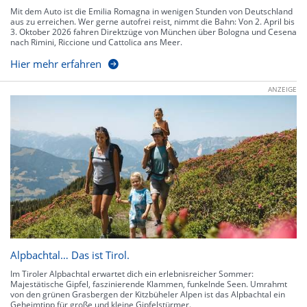
Mit dem Auto ist die Emilia Romagna in wenigen Stunden von Deutschland
aus zu erreichen. Wer gerne autofrei reist, nimmt die Bahn: Von 2. April bis
3. Oktober 2026 fahren Direktzüge von München über Bologna und Cesena
nach Rimini, Riccione und Cattolica ans Meer.
Hier mehr erfahren
ANZEIGE
Alpbachtal… Das ist Tirol.
Im Tiroler Alpbachtal erwartet dich ein erlebnisreicher Sommer:
Majestätische Gipfel, faszinierende Klammen, funkelnde Seen. Umrahmt
von den grünen Grasbergen der Kitzbüheler Alpen ist das Alpbachtal ein
Geheimtipp für große und kleine Gipfelstürmer.