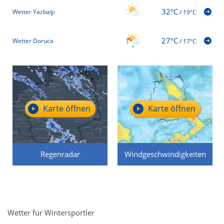
32°C
Wetter Yazbaşı
/
19°C
27°C
Wetter Doruca
/
17°C
Karte öffnen
Karte öffnen
Regenradar
Windgeschwindigkeiten
Wetter für Wintersportler