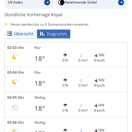
UV-Index
Abnehmende Sichel
Stündliche Vorhersage Kopal
Heute werden bis zu 6 Sonnenstunden erwartet
Übersicht
Diagramm
02-03 Uhr
Klar
NW
18°
0 %
0 l/m²
8 km/h
03-04 Uhr
Klar
NW
18°
0 %
0 l/m²
8 km/h
04-05 Uhr
Wolkig
NW
18°
0 %
0 l/m²
8 km/h
05-06 Uhr
Wolkig
NW