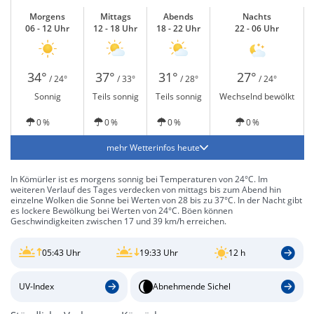
Morgens
Mittags
Abends
Nachts
06 - 12 Uhr
12 - 18 Uhr
18 - 22 Uhr
22 - 06 Uhr
34°
37°
31°
27°
/ 24°
/ 33°
/ 28°
/ 24°
Sonnig
Teils sonnig
Teils sonnig
Wechselnd bewölkt
0 %
0 %
0 %
0 %
mehr Wetterinfos heute
In Kömürler ist es morgens sonnig bei Temperaturen von 24°C. Im
weiteren Verlauf des Tages verdecken von mittags bis zum Abend hin
einzelne Wolken die Sonne bei Werten von 28 bis zu 37°C. In der Nacht gibt
es lockere Bewölkung bei Werten von 24°C. Böen können
Geschwindigkeiten zwischen 17 und 39 km/h erreichen.
05:43 Uhr
19:33 Uhr
12 h
UV-Index
Abnehmende Sichel