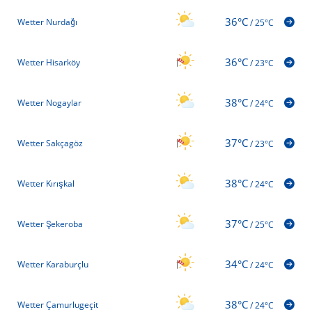
36°C
Wetter Nurdağı
/
25°C
36°C
Wetter Hisarköy
/
23°C
38°C
Wetter Nogaylar
/
24°C
37°C
Wetter Sakçagöz
/
23°C
38°C
Wetter Kırışkal
/
24°C
37°C
Wetter Şekeroba
/
25°C
34°C
Wetter Karaburçlu
/
24°C
38°C
Wetter Çamurlugeçit
/
24°C