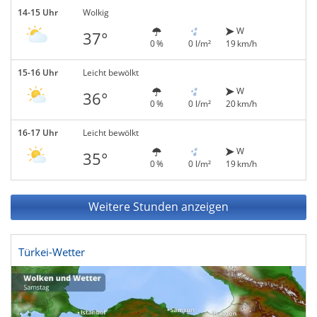
14-15 Uhr
Wolkig
W
37°
0 %
0 l/m²
19 km/h
15-16 Uhr
Leicht bewölkt
W
36°
0 %
0 l/m²
20 km/h
16-17 Uhr
Leicht bewölkt
W
35°
0 %
0 l/m²
19 km/h
Weitere Stunden anzeigen
Türkei-Wetter