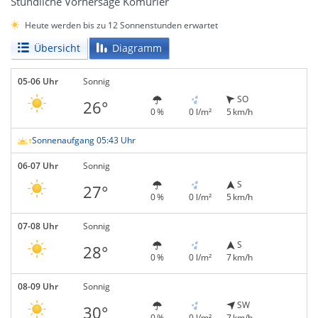
Stündliche Vorhersage Kömürler
Heute werden bis zu 12 Sonnenstunden erwartet
Übersicht
Diagramm
05-06 Uhr
Sonnig
SO
26°
0 %
0 l/m²
5 km/h
Sonnenaufgang 05:43 Uhr
06-07 Uhr
Sonnig
S
27°
0 %
0 l/m²
5 km/h
07-08 Uhr
Sonnig
S
28°
0 %
0 l/m²
7 km/h
08-09 Uhr
Sonnig
SW
30°
0 %
0 l/m²
7 km/h