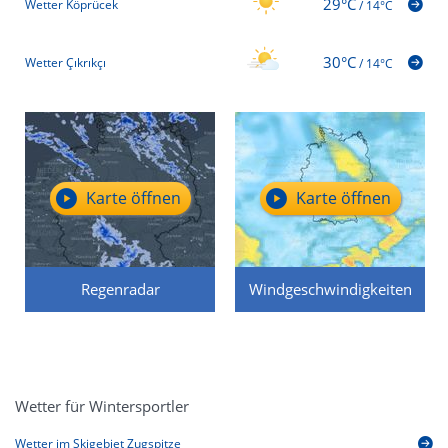
29°C
Wetter Köprücek
/
14°C
30°C
Wetter Çıkrıkçı
/
14°C
Karte öffnen
Karte öffnen
Regenradar
Windgeschwindigkeiten
Wetter für Wintersportler
Wetter im Skigebiet Zugspitze