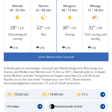
Abends
Nachts
Morgens
Mittags
18 - 22 Uhr
22 - 06 Uhr
06 - 12 Uhr
12 - 18 Uhr
28°
22°
30°
32°
/ 23°
/ 16°
/ 16°
/ 30°
Überwiegend
Klar
Sonnig
Teils sonnig und
sonnig
windig
0 %
0 %
0 %
0 %
mehr Wetterinfos heute
In Kadılı gibt es vormittags und auch am Nachmittag eine Mischung aus
Sonne und Wolken bei Werten von 15 bis zu 30°C. Abends gibt es in Kadılı
keine Wolken und die Temperaturen liegen zwischen 23 und 28 Grad.
Nachts ist es klar bei einer Temperatur von 16°C. Böen können
Geschwindigkeiten zwischen 13 und 25 km/h erreichen.
05:43 Uhr
19:45 Uhr
11 h
UV-Index
Abnehmende Sichel