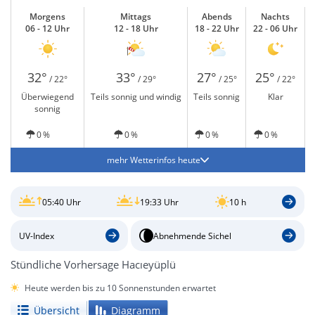
Morgens
Mittags
Abends
Nachts
06 - 12 Uhr
12 - 18 Uhr
18 - 22 Uhr
22 - 06 Uhr
32°
33°
27°
25°
/ 22°
/ 29°
/ 25°
/ 22°
Überwiegend
Teils sonnig und windig
Teils sonnig
Klar
sonnig
0 %
0 %
0 %
0 %
mehr Wetterinfos heute
05:40 Uhr
19:33 Uhr
10 h
UV-Index
Abnehmende Sichel
Stündliche Vorhersage Hacıeyüplü
Heute werden bis zu 10 Sonnenstunden erwartet
Übersicht
Diagramm