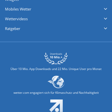
Regenradar
Windgeschwindigkeiten
Temperatur
Sonnenschein
Wassertemperatur
Mobiles Wetter
iPhone Wetter
iPad Wetter
Android Wetter
Wettervideos
Nachrichten
Deutschlandwetter
Schweizwetter
Österreichwetter
Regionalwetter
Wetter in Europa
Wetter Weltweit
Wetterlexikon
Promi-News
Ratgeber
Biowetter
Glätteindex
Reiseziel Finder
Erkältungswetter
Klima & Umwelt
Über 10 Mio. App Downloads und 22 Mio. Unique User pro Monat
wetter.com engagiert sich für Klimaschutz und Nachhaltigkeit