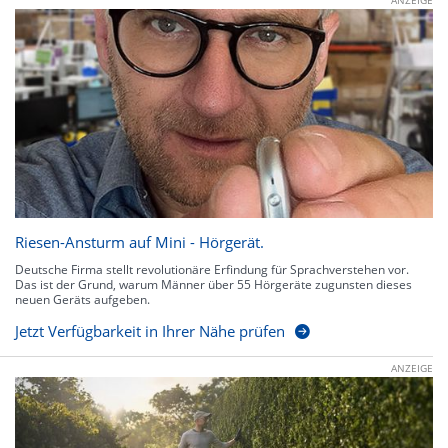
Riesen-Ansturm auf Mini - Hörgerät.
Deutsche Firma stellt revolutionäre Erfindung für Sprachverstehen vor.
Das ist der Grund, warum Männer über 55 Hörgeräte zugunsten dieses
neuen Geräts aufgeben.
Jetzt Verfügbarkeit in Ihrer Nähe prüfen
ANZEIGE