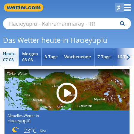
Das Wetter heute in Hacıeyüplü
Heute
Morgen
3 Tage
Wochenende
7 Tage
16 Tage
07.08.
08.08.
Türkei-Wetter
Aktuelles Wetter in
Hacıeyüplü
23°C
Klar