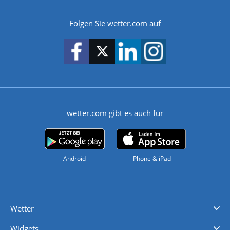
Folgen Sie wetter.com auf
wetter.com gibt es auch für
Android
iPhone & iPad
Wetter
Videovorhersagen
Kolumnen
Unwetterwarnungen
wetter.com Deutschland
wetter.com Schweiz
wetter.com Österreich
Werben
Homepage Widget
Wetter API
Wetter- und Geodaten - meteonomiqs.com
tiempo.es
meteos24.fr
ilmeteo24.it
pogoda24.pl
weather24.co.uk
Widgets