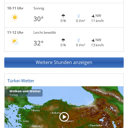
10-11 Uhr
Sonnig
NW
30°
0 %
0 l/m²
11 km/h
11-12 Uhr
Leicht bewölkt
NW
32°
0 %
0 l/m²
13 km/h
Weitere Stunden anzeigen
Türkei-Wetter