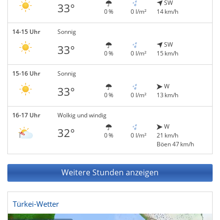
SW
33°
0 %
0 l/m²
14 km/h
14-15 Uhr
Sonnig
SW
33°
0 %
0 l/m²
15 km/h
15-16 Uhr
Sonnig
W
33°
0 %
0 l/m²
13 km/h
16-17 Uhr
Wolkig und windig
W
32°
0 %
0 l/m²
21 km/h
Böen 47 km/h
Weitere Stunden anzeigen
Türkei-Wetter