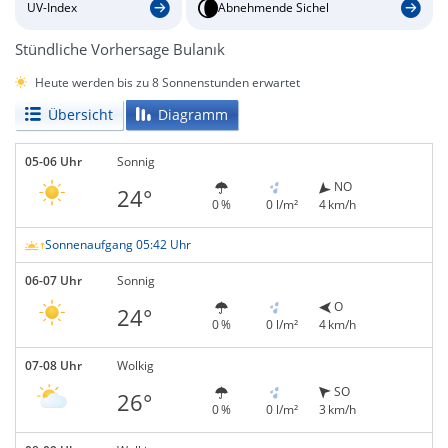
UV-Index
Abnehmende Sichel
Stündliche Vorhersage Bulanık
Heute werden bis zu 8 Sonnenstunden erwartet
Übersicht
Diagramm
05-06 Uhr
Sonnig
NO
24°
0 %
0 l/m²
4 km/h
Sonnenaufgang 05:42 Uhr
06-07 Uhr
Sonnig
O
24°
0 %
0 l/m²
4 km/h
07-08 Uhr
Wolkig
SO
26°
0 %
0 l/m²
3 km/h