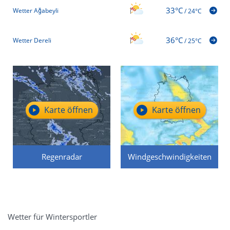
33°C
Wetter Ağabeyli
/
24°C
36°C
Wetter Dereli
/
25°C
Karte öffnen
Karte öffnen
Regenradar
Windgeschwindigkeiten
Wetter für Wintersportler