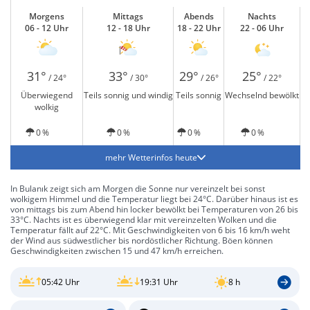
Morgens
Mittags
Abends
Nachts
06 - 12 Uhr
12 - 18 Uhr
18 - 22 Uhr
22 - 06 Uhr
31°
33°
29°
25°
/ 24°
/ 30°
/ 26°
/ 22°
Überwiegend
Teils sonnig und windig
Teils sonnig
Wechselnd bewölkt
wolkig
0 %
0 %
0 %
0 %
mehr Wetterinfos heute
In Bulanık zeigt sich am Morgen die Sonne nur vereinzelt bei sonst
wolkigem Himmel und die Temperatur liegt bei 24°C. Darüber hinaus ist es
von mittags bis zum Abend hin locker bewölkt bei Temperaturen von 26 bis
33°C. Nachts ist es überwiegend klar mit vereinzelten Wolken und die
Temperatur fällt auf 22°C. Mit Geschwindigkeiten von 6 bis 16 km/h weht
der Wind aus südwestlicher bis nordöstlicher Richtung. Böen können
Geschwindigkeiten zwischen 15 und 47 km/h erreichen.
05:42 Uhr
19:31 Uhr
8 h