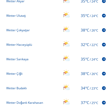
35°C
Wetter Akyar
/
24°C
35°C
Wetter Ulutaş
/
24°C
38°C
Wetter Çokyaşar
/
26°C
32°C
Wetter Hacıeyüplü
/
22°C
35°C
Wetter Sarıkaya
/
24°C
38°C
Wetter Çiğli
/
26°C
34°C
Wetter Budaklı
/
23°C
37°C
Wetter Doğanlı Karahasan
/
25°C