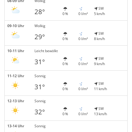
08-09 Uhr
Wolkig
SW
28°
0 %
0 l/m²
5 km/h
09-10 Uhr
Wolkig
SW
29°
0 %
0 l/m²
8 km/h
10-11 Uhr
Leicht bewölkt
SW
31°
0 %
0 l/m²
9 km/h
11-12 Uhr
Sonnig
SW
31°
0 %
0 l/m²
11 km/h
12-13 Uhr
Sonnig
SW
32°
0 %
0 l/m²
13 km/h
13-14 Uhr
Sonnig