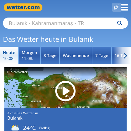
Das Wetter heute in Bulanık
Heute
Morgen
3 Tage
Wochenende
7 Tage
16 Tage
10.08.
11.08.
Türkei-Wetter
Aktuelles Wetter in
Bulanık
24°C
Wolkig