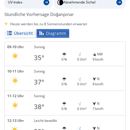
UV-Index
Abnehmende Sichel
Stündliche Vorhersage Doğanpınar
Heute werden bis zu 8 Sonnenstunden erwartet
Übersicht
Diagramm
09-10 Uhr
Sonnig
NW
35°
0 %
0 l/m²
9 km/h
10-11 Uhr
Sonnig
N
37°
0 %
0 l/m²
8 km/h
11-12 Uhr
Sonnig
N
38°
0 %
0 l/m²
7 km/h
12-13 Uhr
Leicht bewölkt
N