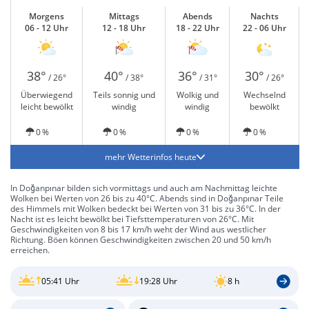
Morgens
Mittags
Abends
Nachts
06 - 12 Uhr
12 - 18 Uhr
18 - 22 Uhr
22 - 06 Uhr
38°
40°
36°
30°
/ 26°
/ 38°
/ 31°
/ 26°
Überwiegend
Teils sonnig und
Wolkig und
Wechselnd
leicht bewölkt
windig
windig
bewölkt
0 %
0 %
0 %
0 %
mehr Wetterinfos heute
In Doğanpınar bilden sich vormittags und auch am Nachmittag leichte
Wolken bei Werten von 26 bis zu 40°C. Abends sind in Doğanpınar Teile
des Himmels mit Wolken bedeckt bei Werten von 31 bis zu 36°C. In der
Nacht ist es leicht bewölkt bei Tiefsttemperaturen von 26°C. Mit
Geschwindigkeiten von 8 bis 17 km/h weht der Wind aus westlicher
Richtung. Böen können Geschwindigkeiten zwischen 20 und 50 km/h
erreichen.
05:41 Uhr
19:28 Uhr
8 h