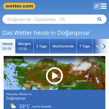
Das Wetter heute in Doğanpınar
Heute
Morgen
3 Tage
Wochenende
7 Tage
16 Tage
09.08.
10.08.
Türkei-Wetter
Aktuelles Wetter in
Doğanpınar
33°C
Leicht bewölkt