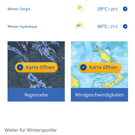
39°C
Wetter Sergili
/
26°C
40°C
Wetter Aydınkaya
/
25°C
Karte öffnen
Karte öffnen
Regenradar
Windgeschwindigkeiten
Wetter für Wintersportler