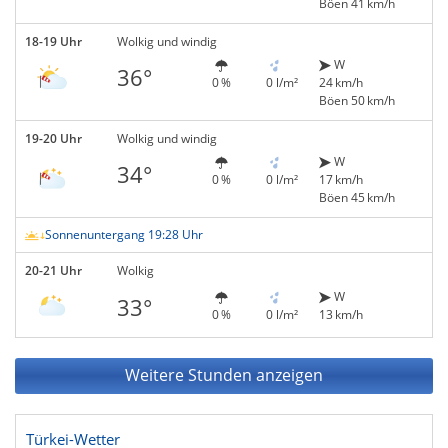
Böen 41 km/h
18-19 Uhr
Wolkig und windig
W
36°
0 %
0 l/m²
24 km/h
Böen 50 km/h
19-20 Uhr
Wolkig und windig
W
34°
0 %
0 l/m²
17 km/h
Böen 45 km/h
Sonnenuntergang 19:28 Uhr
20-21 Uhr
Wolkig
W
33°
0 %
0 l/m²
13 km/h
Weitere Stunden anzeigen
Türkei-Wetter