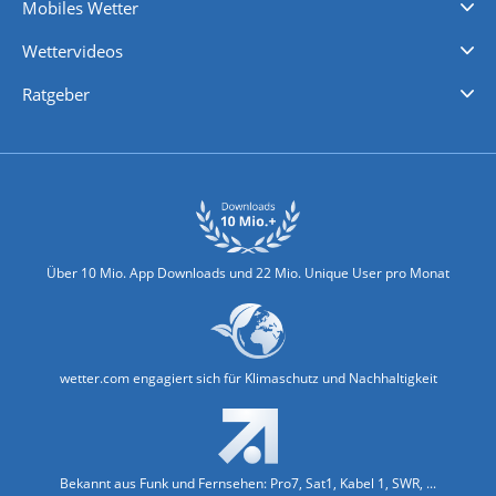
Mobiles Wetter
iPhone Wetter
iPad Wetter
Android Wetter
Wettervideos
Nachrichten
Deutschlandwetter
Schweizwetter
Österreichwetter
Regionalwetter
Wetter in Europa
Wetter Weltweit
Wetterlexikon
Promi-News
Ratgeber
Biowetter
Glätteindex
Reiseziel Finder
Erkältungswetter
Klima & Umwelt
Über 10 Mio. App Downloads und 22 Mio. Unique User pro Monat
wetter.com engagiert sich für Klimaschutz und Nachhaltigkeit
Bekannt aus Funk und Fernsehen: Pro7, Sat1, Kabel 1, SWR, ...