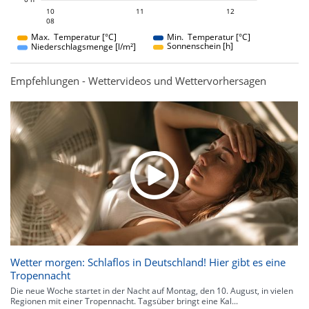
11
12
10
11
10
12
08
08
Max. Temperatur [°C]
Min. Temperatur [°C]
Sonnenschein [h]
Niederschlagsmenge [l/m²]
Empfehlungen - Wettervideos und Wettervorhersagen
Wetter morgen: Schlaflos in Deutschland! Hier gibt es eine
Tropennacht
Die neue Woche startet in der Nacht auf Montag, den 10. August, in vielen
Regionen mit einer Tropennacht. Tagsüber bringt eine Kal...