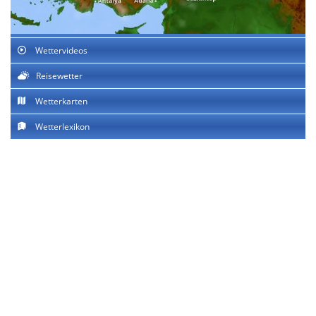
Wettervideos
Reisewetter
Wetterkarten
Wetterlexikon