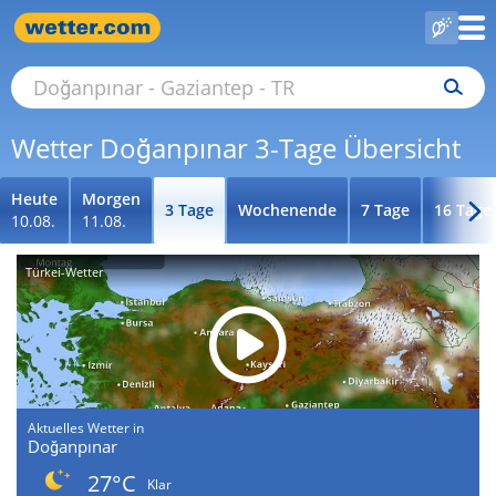
Wetter Doğanpınar 3-Tage Übersicht
Heute
Morgen
3 Tage
Wochenende
7 Tage
16 Tage
10.08.
11.08.
Türkei-Wetter
Aktuelles Wetter in
Doğanpınar
27°C
Klar