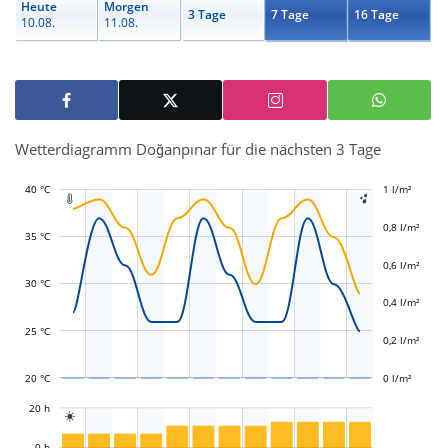
Heute
Morgen
3 Tage
7 Tage
16 Tage
10.08.
11.08.
Wetterdiagramm Doğanpınar für die nächsten 3 Tage
40 °C
-0,4 l/m²
-0,2 l/m²
1 l/m²
1,2 l/m²


0,8 l/m²
35 °C
0,6 l/m²
L
L
30 °C
0,4 l/m²
25 °C
0,2 l/m²
20 °C
0 l/m²
L
20 h

L
0 h