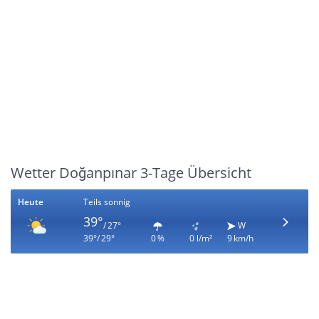
Wetter Doğanpınar 3-Tage Übersicht
Heute
Teils sonnig
39°
/ 27°
W
39°/ 29°
0 %
0 l/m²
9 km/h