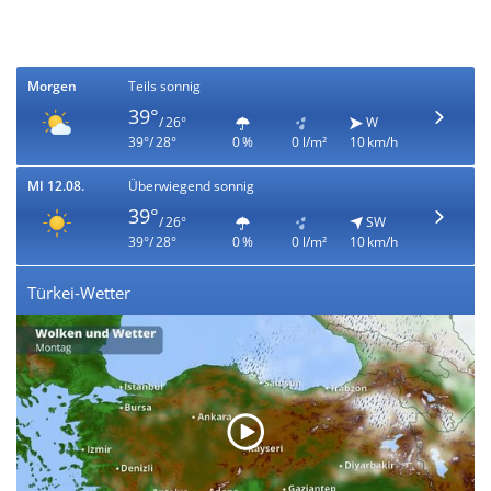
Morgen
Teils sonnig
39°
/ 26°
W
39°/ 28°
0 %
0 l/m²
10 km/h
MI 12.08.
Überwiegend sonnig
39°
/ 26°
SW
39°/ 28°
0 %
0 l/m²
10 km/h
Türkei-Wetter