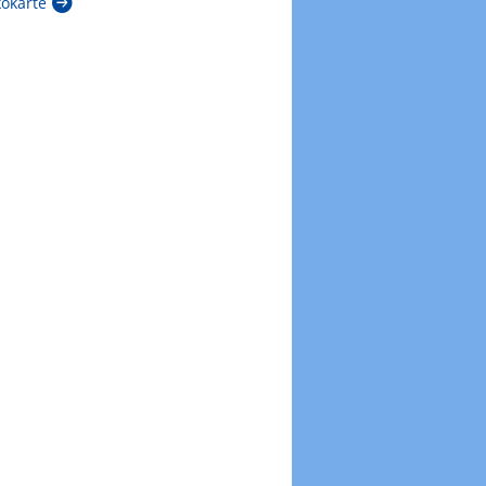
kokarte
Zur Windböenkarte