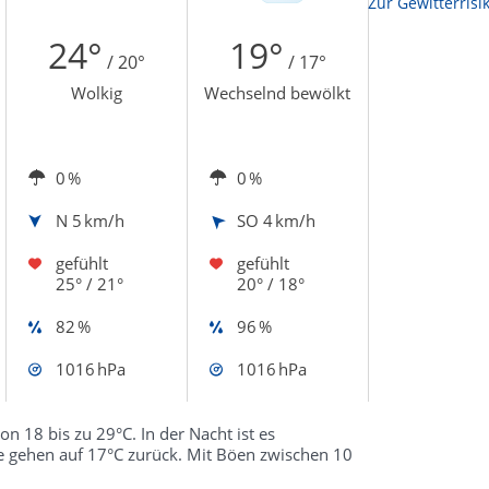
Zur Sonnenscheindauerkarte
Zur Gewitterrisi
24°
19°
/ 20°
/ 17°
Wolkig
Wechselnd bewölkt
0 %
0 %
N
5 km/h
SO
4 km/h
gefühlt
gefühlt
25° / 21°
20° / 18°
82 %
96 %
1016 hPa
1016 hPa
n 18 bis zu 29°C. In der Nacht ist es
e gehen auf 17°C zurück. Mit Böen zwischen 10