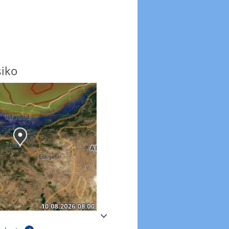
siko
Windböen
Windböen heute