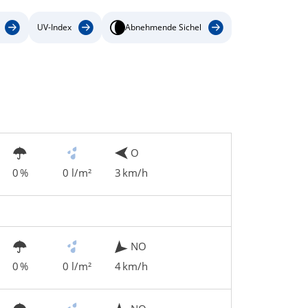
UV-Index
Abnehmende Sichel
O
0 %
0 l/m²
3 km/h
NO
0 %
0 l/m²
4 km/h