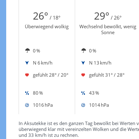
Zur Windgeschwindigkeitenkarte
26°
29°
/ 18°
/ 26°
Überwiegend wolkig
Wechselnd bewölkt, wenig
Sonne
0 %
0 %
N
6 km/h
N
13 km/h
gefühlt
28° / 20°
gefühlt
31° / 28°
80 %
43 %
1016 hPa
1014 hPa
In Aksutekke ist es den ganzen Tag bewölkt bei Werten vo
überwiegend klar mit vereinzelten Wolken und die Wert
und 33 km/h ist zu rechnen.