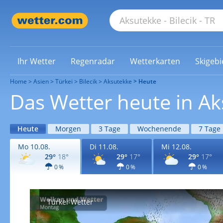
Ihr Wetter
Regenradar
Wetterkarten
Skigebi
Home
Asien
Türkei
Bilecik
Aksutekke
Heute
Das Wetter heute in A
Heute
Morgen
3 Tage
Wochenende
7 Tage
Mo 10.08.
Di 11.08.
Mi 12.08.
29°
18°
29°
17°
29°
17°
0 %
0 %
0 %
Türkei-Wetter