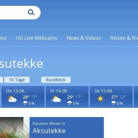
ete
HD Live Webcams
News & Videos
Reisen & Fre
ksutekke
16 Tage
Rückblick
Do 13.08.
Fr 14.08.
Sa 15.08.
28°
17°
25°
17°
27°
12°
0 %
0 %
0 %
Aktuelles Wetter in
Aksutekke