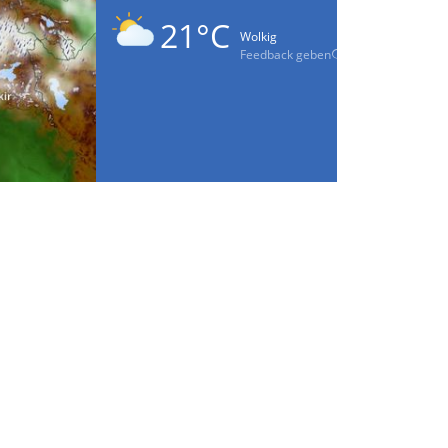
21°C
Wolkig
Feedback geben