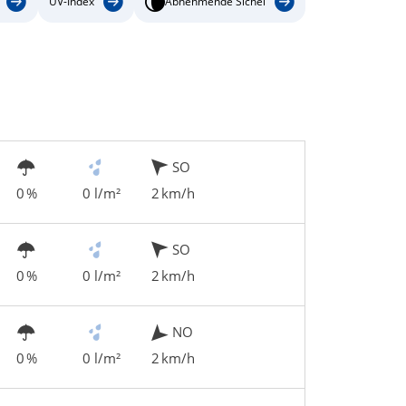
UV-Index
Abnehmende Sichel
SO
0 %
0 l/m²
2 km/h
SO
0 %
0 l/m²
2 km/h
NO
0 %
0 l/m²
2 km/h