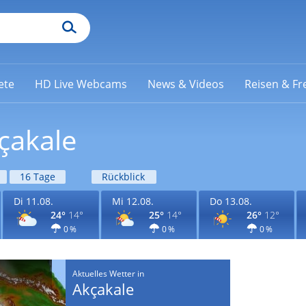
ete
HD Live Webcams
News & Videos
Reisen & Fre
çakale
16 Tage
Rückblick
Di 11.08.
Mi 12.08.
Do 13.08.
24°
14°
25°
14°
26°
12°
0 %
0 %
0 %
Aktuelles Wetter in
Akçakale