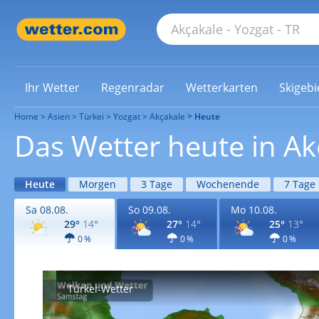
Ihr Wetter
Regenradar
Wetterkarten
Skigebi
Home
Asien
Türkei
Yozgat
Akçakale
Heute
Das Wetter heute in Ak
Heute
Morgen
3 Tage
Wochenende
7 Tage
Sa 08.08.
So 09.08.
Mo 10.08.
29°
14°
27°
14°
25°
13°
0 %
0 %
0 %
Türkei-Wetter