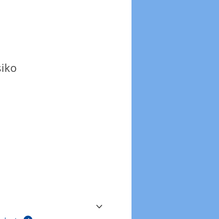
siko
Windböen
Windböen heute