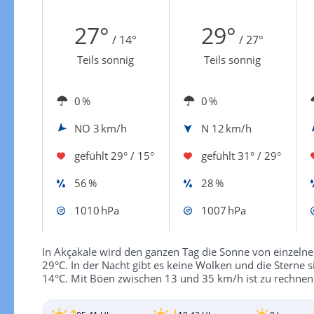
Zur Windgeschwindigkeitenkarte
27°
29°
/ 14°
/ 27°
Teils sonnig
Teils sonnig
0 %
0 %
NO
3 km/h
N
12 km/h
gefühlt
29° / 15°
gefühlt
31° / 29°
56 %
28 %
1010 hPa
1007 hPa
In Akçakale wird den ganzen Tag die Sonne von einzeln
29°C. In der Nacht gibt es keine Wolken und die Sterne 
14°C. Mit Böen zwischen 13 und 35 km/h ist zu rechnen