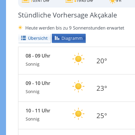
05:41 Uhr
19:43 Uhr
9 h
Stündliche Vorhersage Akçakale
Heute werden bis zu 9 Sonnenstunden erwartet
Übersicht
Diagramm
08 - 09 Uhr
20°
Sonnig
09 - 10 Uhr
23°
Sonnig
10 - 11 Uhr
25°
Sonnig