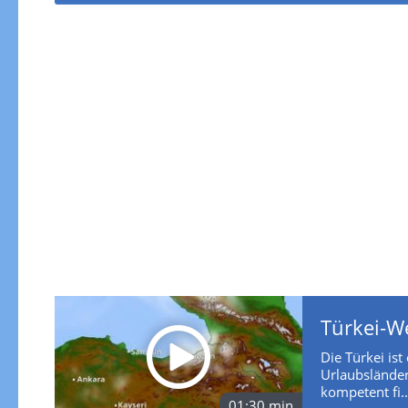
Türkei-W
Die Türkei ist
Urlaubsländer
kompetent fi..
01:30 min