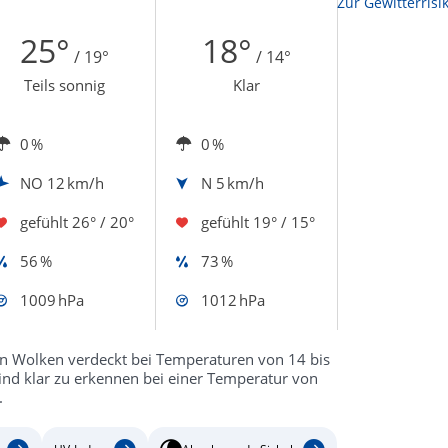
Zur Sonnenscheindauerkarte
Zur Gewitterrisi
25°
18°
/ 19°
/ 14°
Teils sonnig
Klar
0 %
0 %
NO
12 km/h
N
5 km/h
gefühlt
26° / 20°
gefühlt
19° / 15°
56 %
73 %
1009 hPa
1012 hPa
en Wolken verdeckt bei Temperaturen von 14 bis
sind klar zu erkennen bei einer Temperatur von
.