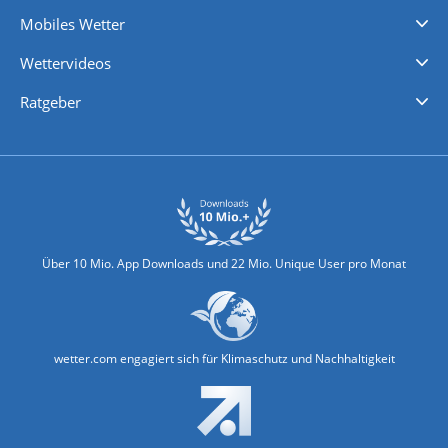
Regenradar
Windgeschwindigkeiten
Temperatur
Sonnenschein
Wassertemperatur
Mobiles Wetter
iPhone Wetter
iPad Wetter
Android Wetter
Wettervideos
Nachrichten
Deutschlandwetter
Schweizwetter
Österreichwetter
Regionalwetter
Wetter in Europa
Wetter Weltweit
Wetterlexikon
Promi-News
Ratgeber
Biowetter
Glätteindex
Reiseziel Finder
Erkältungswetter
Klima & Umwelt
Über 10 Mio. App Downloads und 22 Mio. Unique User pro Monat
wetter.com engagiert sich für Klimaschutz und Nachhaltigkeit