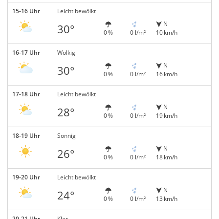
15-16 Uhr
Leicht bewölkt
N
30°
0 %
0 l/m²
10 km/h
16-17 Uhr
Wolkig
N
30°
0 %
0 l/m²
16 km/h
17-18 Uhr
Leicht bewölkt
N
28°
0 %
0 l/m²
19 km/h
18-19 Uhr
Sonnig
N
26°
0 %
0 l/m²
18 km/h
19-20 Uhr
Leicht bewölkt
N
24°
0 %
0 l/m²
13 km/h
20-21 Uhr
Klar