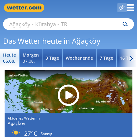
Das Wetter heute in Ağaçköy
Heute
Morgen
3 Tage
Wochenende
7 Tage
16 Tage
06.08.
07.08.
Türkei-Wetter
Aktuelles Wetter in
Ağaçköy
27°C
Sonnig