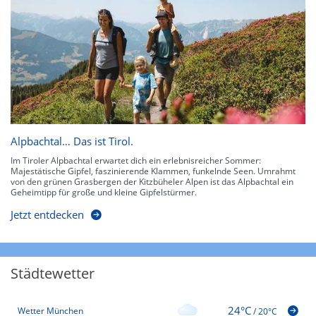
Alpbachtal… Das ist Tirol.
Im Tiroler Alpbachtal erwartet dich ein erlebnisreicher Sommer:
Majestätische Gipfel, faszinierende Klammen, funkelnde Seen. Umrahmt
von den grünen Grasbergen der Kitzbüheler Alpen ist das Alpbachtal ein
Geheimtipp für große und kleine Gipfelstürmer.
Jetzt entdecken
Städtewetter
24°C
Wetter München
/
20°C