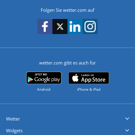
Folgen Sie wetter.com auf
wetter.com gibt es auch für
Android
iPhone & iPad
Wetter
Videovorhersagen
Kolumnen
Unwetterwarnungen
wetter.com Deutschland
wetter.com Schweiz
wetter.com Österreich
Werben
Homepage Widget
Wetter API
Wetter- und Geodaten - meteonomiqs.com
tiempo.es
meteos24.fr
ilmeteo24.it
pogoda24.pl
weather24.co.uk
Widgets