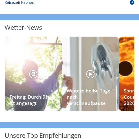
Reisezeit Paphos
Wetter-News
Weitere heiße Tage
Sonnen
Freitag: Durchlüften
nach
Countd
ist angesagt
Verschnaufpause
2026
Unsere Top Empfehlungen