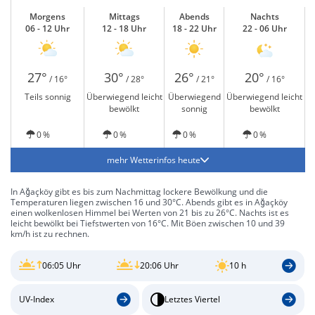
Morgens
Mittags
Abends
Nachts
06 - 12 Uhr
12 - 18 Uhr
18 - 22 Uhr
22 - 06 Uhr
27°
30°
26°
20°
/ 16°
/ 28°
/ 21°
/ 16°
Teils sonnig
Überwiegend leicht
Überwiegend
Überwiegend leicht
bewölkt
sonnig
bewölkt
0 %
0 %
0 %
0 %
mehr Wetterinfos heute
In Ağaçköy gibt es bis zum Nachmittag lockere Bewölkung und die
Temperaturen liegen zwischen 16 und 30°C. Abends gibt es in Ağaçköy
einen wolkenlosen Himmel bei Werten von 21 bis zu 26°C. Nachts ist es
leicht bewölkt bei Tiefstwerten von 16°C. Mit Böen zwischen 10 und 39
km/h ist zu rechnen.
06:05 Uhr
20:06 Uhr
10 h
UV-Index
Letztes Viertel