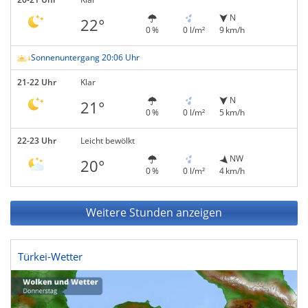
N
22°
0 %
0 l/m²
9 km/h
Sonnenuntergang 20:06 Uhr
21-22 Uhr
Klar
N
21°
0 %
0 l/m²
5 km/h
22-23 Uhr
Leicht bewölkt
NW
20°
0 %
0 l/m²
4 km/h
Weitere Stunden anzeigen
Türkei-Wetter