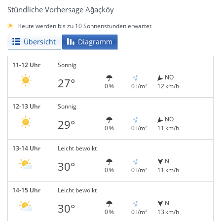
Stündliche Vorhersage Ağaçköy
Heute werden bis zu 10 Sonnenstunden erwartet
Übersicht
Diagramm
11-12 Uhr
Sonnig
NO
27°
0 %
0 l/m²
12 km/h
12-13 Uhr
Sonnig
NO
29°
0 %
0 l/m²
11 km/h
13-14 Uhr
Leicht bewölkt
N
30°
0 %
0 l/m²
11 km/h
14-15 Uhr
Leicht bewölkt
N
30°
0 %
0 l/m²
13 km/h