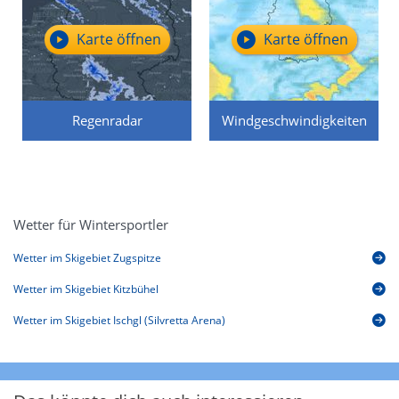
Karte öffnen
Karte öffnen
Regenradar
Windgeschwindigkeiten
Wetter für Wintersportler
Wetter im Skigebiet Zugspitze
Wetter im Skigebiet Kitzbühel
Wetter im Skigebiet Ischgl (Silvretta Arena)