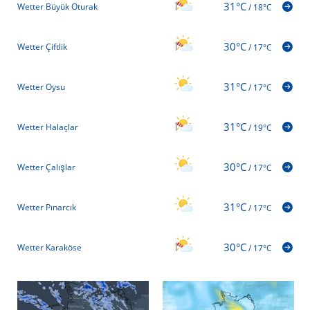
31°C
Wetter Büyük Oturak
/
18°C
30°C
Wetter Çiftlik
/
17°C
31°C
Wetter Oysu
/
17°C
31°C
Wetter Halaçlar
/
19°C
30°C
Wetter Çalışlar
/
17°C
31°C
Wetter Pınarcık
/
17°C
30°C
Wetter Karaköse
/
17°C