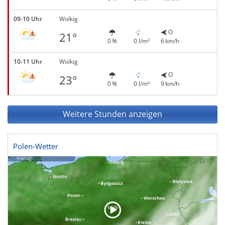
09-10 Uhr
Wolkig
O
21°
0 %
0 l/m²
6 km/h
10-11 Uhr
Wolkig
O
23°
0 %
0 l/m²
9 km/h
Weitere Stunden anzeigen
Polen-Wetter