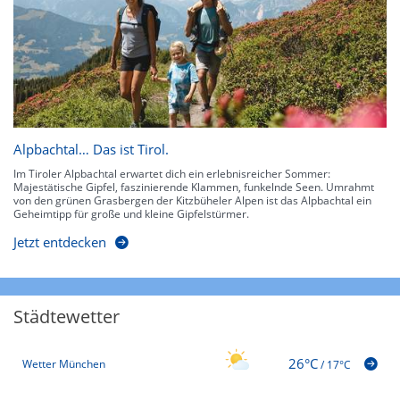
Alpbachtal… Das ist Tirol.
Im Tiroler Alpbachtal erwartet dich ein erlebnisreicher Sommer:
Majestätische Gipfel, faszinierende Klammen, funkelnde Seen. Umrahmt
von den grünen Grasbergen der Kitzbüheler Alpen ist das Alpbachtal ein
Geheimtipp für große und kleine Gipfelstürmer.
Jetzt entdecken
Städtewetter
26°C
Wetter München
/
17°C