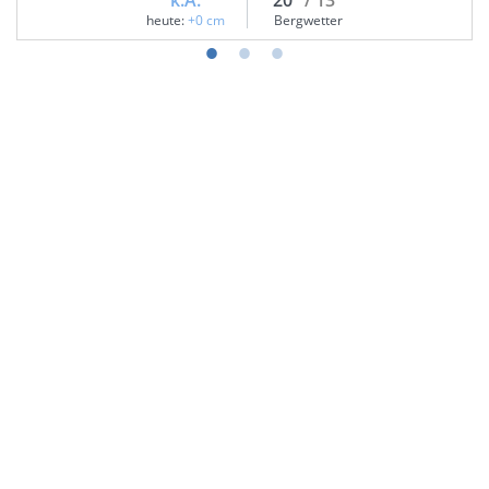
k.A.
20°
/ 13°
heute:
+0 cm
Bergwetter