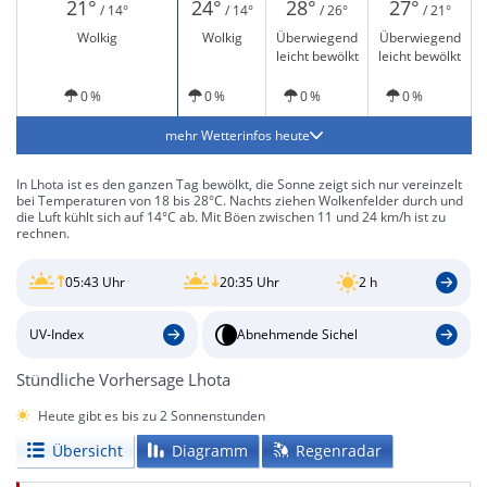
21°
24°
28°
27°
/ 14°
/ 14°
/ 26°
/ 21°
Wolkig
Wolkig
Überwiegend
Überwiegend
leicht bewölkt
leicht bewölkt
0 %
0 %
0 %
0 %
mehr Wetterinfos heute
In Lhota ist es den ganzen Tag bewölkt, die Sonne zeigt sich nur vereinzelt
bei Temperaturen von 18 bis 28°C. Nachts ziehen Wolkenfelder durch und
die Luft kühlt sich auf 14°C ab. Mit Böen zwischen 11 und 24 km/h ist zu
rechnen.
05:43 Uhr
20:35 Uhr
2 h
UV-Index
Abnehmende Sichel
Stündliche Vorhersage Lhota
Heute gibt es bis zu 2 Sonnenstunden
Übersicht
Diagramm
Regenradar