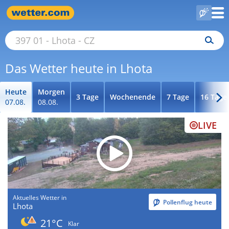
Das Wetter heute in Lhota
Heute
Morgen
3 Tage
Wochenende
7 Tage
16 Tage
07.08.
08.08.
LIVE
Aktuelles Wetter in
Pollenflug heute
Lhota
21°C
Klar