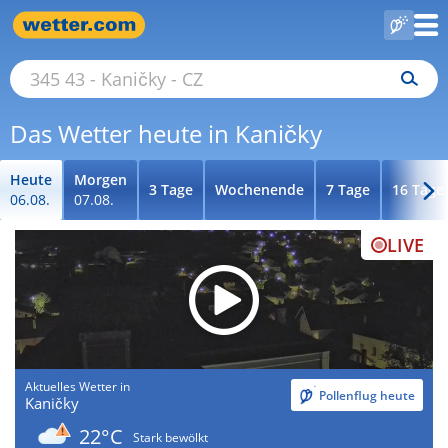
Das Wetter heute in Kaničky
Heute
Morgen
3 Tage
Wochenende
7 Tage
16 Tage
06.08.
07.08.
LIVE
Aktuelles Wetter in
Pollenflug heute
Kaničky
22°C
Stark bewölkt