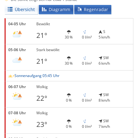
Übersicht
Diagramm
Regenradar
04-05 Uhr
Bewölkt
S
21°
30 %
0 l/m²
5 km/h
05-06 Uhr
Stark bewölkt
SW
21°
30 %
0 l/m²
6 km/h
Sonnenaufgang 05:45 Uhr
06-07 Uhr
Wolkig
SW
22°
0 %
0 l/m²
8 km/h
07-08 Uhr
Wolkig
SW
23°
0 %
0 l/m²
7 km/h