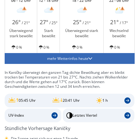
06 - 12 Uhr
12 - 18 Uhr
18 - 22 Uhr
22 - 06 Uhr
26°
27°
25°
21°
/ 21°
/ 25°
/ 21°
/ 17°
Überwiegend
Stark
Überwiegend stark
Wechselnd
stark bewölkt
bewölkt
bewölkt
bewölkt
0 %
0 %
0 %
0 %
mehr Wetterinfos heute
In Kaničky überwiegt den ganzen Tag dichte Bewölkung aber es bleibt
trocken bei Temperaturen von 21 bis 27°C. Nachts ziehen Wolkenfelder
durch und die Werte gehen auf 17°C zurück. Böen können
Geschwindigkeiten zwischen 12 und 34 km/h erreichen.
05:45 Uhr
20:41 Uhr
1 h
UV-Index
Letztes Viertel
Stündliche Vorhersage Kaničky
Die Sonne zeigt sich nur etwa 1 Stunde