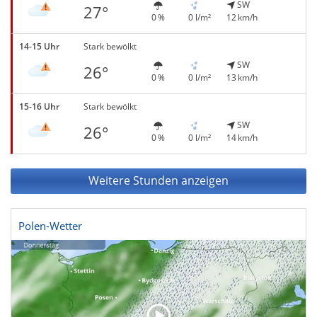
SW
27°
0 %
0 l/m²
12 km/h
14-15 Uhr
Stark bewölkt
SW
26°
0 %
0 l/m²
13 km/h
15-16 Uhr
Stark bewölkt
SW
26°
0 %
0 l/m²
14 km/h
Weitere Stunden anzeigen
Polen-Wetter