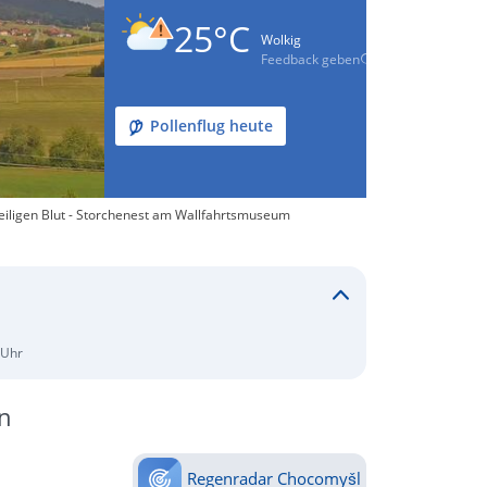
25°C
Wolkig
Feedback geben
Pollenflug heute
eiligen Blut - Storchenest am Wallfahrtsmuseum
 Uhr
n
Regenradar Chocomyšl