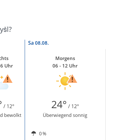
yšl?
Sa
08.08.
chts
Morgens
06 Uhr
06 - 12 Uhr
°
24°
/ 12°
/ 12°
d bewölkt
Überwiegend sonnig
0 %