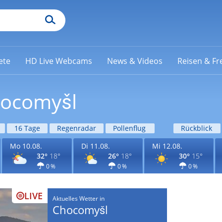
ete
HD Live Webcams
News & Videos
Reisen & Fre
hocomyšl
16 Tage
Regenradar
Pollenflug
Rückblick
Mo 10.08.
Di 11.08.
Mi 12.08.
32°
18°
26°
18°
30°
15°
0 %
0 %
0 %
LIVE
Aktuelles Wetter in
Chocomyšl