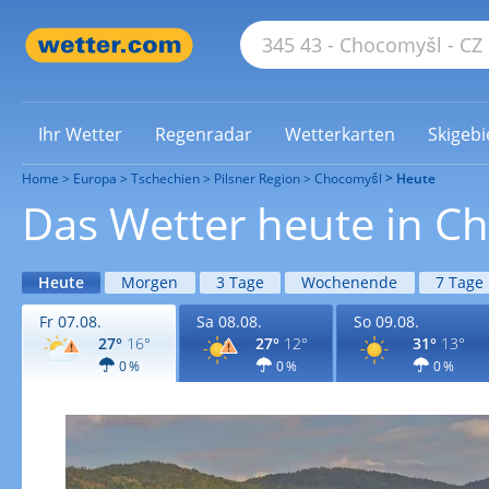
Ihr Wetter
Regenradar
Wetterkarten
Skigebi
Home
Europa
Tschechien
Pilsner Region
Chocomyšl
Heute
Das Wetter heute in C
Heute
Morgen
3 Tage
Wochenende
7 Tage
Fr 07.08.
Sa 08.08.
So 09.08.
27°
16°
27°
12°
31°
13°
0 %
0 %
0 %