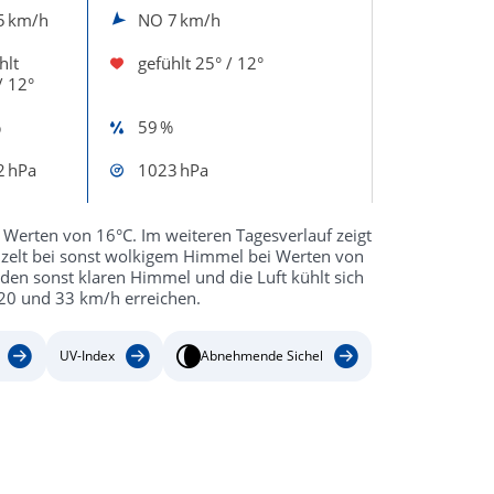
5 km/h
NO
7 km/h
hlt
gefühlt
25° / 12°
/ 12°
%
59 %
2 hPa
1023 hPa
Werten von 16°C. Im weiteren Tagesverlauf zeigt
zelt bei sonst wolkigem Himmel bei Werten von
 den sonst klaren Himmel und die Luft kühlt sich
20 und 33 km/h erreichen.
UV-Index
Abnehmende Sichel