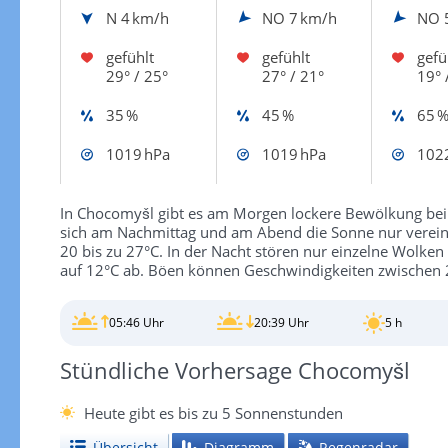
N
4 km/h
NO
7 km/h
NO
gefühlt
gefühlt
gefü
29° / 25°
27° / 21°
19° 
35 %
45 %
65 
1019 hPa
1019 hPa
102
In Chocomyšl gibt es am Morgen lockere Bewölkung bei 
sich am Nachmittag und am Abend die Sonne nur verein
20 bis zu 27°C. In der Nacht stören nur einzelne Wolken
auf 12°C ab. Böen können Geschwindigkeiten zwischen 
05:46 Uhr
20:39 Uhr
5 h
Stündliche Vorhersage Chocomyšl
Heute gibt es bis zu 5 Sonnenstunden
Übersicht
Diagramm
Regenradar