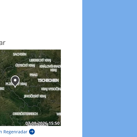
ar
n Regenradar