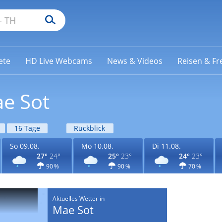
ete
HD Live Webcams
News & Videos
Reisen & Fre
ae Sot
16 Tage
Rückblick
So 09.08.
Mo 10.08.
Di 11.08.
27°
24°
25°
23°
24°
23°
90 %
90 %
70 %
Aktuelles Wetter in
Mae Sot