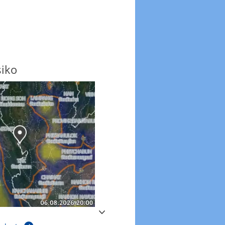
siko
Windböen
Windböen heute