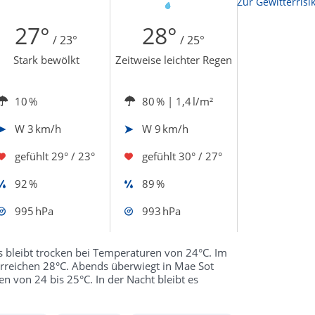
Zur Sonnenscheindauerkarte
Zur Gewitterrisi
27°
28°
/ 23°
/ 25°
Stark bewölkt
Zeitweise leichter Regen
10 %
80 %
| 1,4 l/m²
W
3 km/h
W
9 km/h
gefühlt
29° / 23°
gefühlt
30° / 27°
92 %
89 %
995 hPa
993 hPa
 bleibt trocken bei Temperaturen von 24°C. Im
erreichen 28°C. Abends überwiegt in Mae Sot
n von 24 bis 25°C. In der Nacht bleibt es