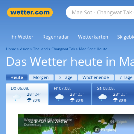
Ihr Wetter
Regenradar
Wetterkarten
Skigebi
Home
Asien
Thailand
Changwat Tak
Mae Sot
Heute
Das Wetter heute in M
Heute
Morgen
3 Tage
Wochenende
7 Tage
Do 06.08.
Fr 07.08.
Sa 08.08.
28°
24°
28°
23°
28°
23°
80 %
80 %
80 %
Südostasien-Wetter