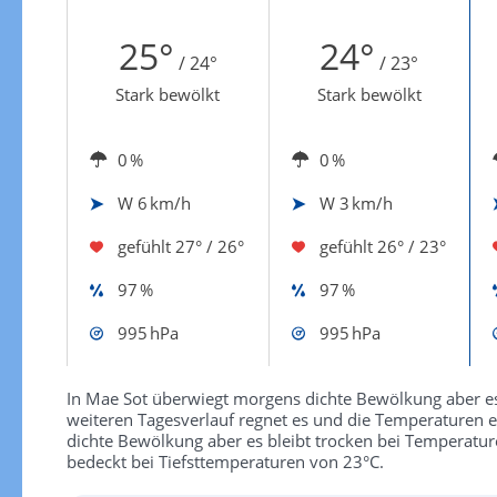
Zur Windgeschwindigkeitenkarte
25°
24°
/ 24°
/ 23°
Stark bewölkt
Stark bewölkt
0 %
0 %
W
6 km/h
W
3 km/h
gefühlt
27° / 26°
gefühlt
26° / 23°
97 %
97 %
995 hPa
995 hPa
In Mae Sot überwiegt morgens dichte Bewölkung aber es
weiteren Tagesverlauf regnet es und die Temperaturen 
dichte Bewölkung aber es bleibt trocken bei Temperature
bedeckt bei Tiefsttemperaturen von 23°C.