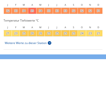
J
F
M
A
M
J
J
A
S
O
N
D
32
33
34
35
34
33
33
33
32
32
32
31
Temperatur Tiefstwerte °C
J
F
M
A
M
J
J
A
S
O
N
D
21
23
25
26
26
25
25
25
25
24
23
21
Weitere Werte zu dieser Station