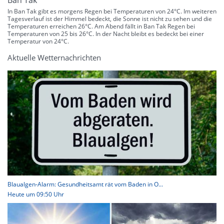
Ban Tak
In Ban Tak gibt es morgens Regen bei Temperaturen von 24°C. Im weiteren
Tagesverlauf ist der Himmel bedeckt, die Sonne ist nicht zu sehen und die
Temperaturen erreichen 26°C. Am Abend fällt in Ban Tak Regen bei
Temperaturen von 25 bis 26°C. In der Nacht bleibt es bedeckt bei einer
Temperatur von 24°C.
Aktuelle Wetternachrichten
Blaualgen-Alarm: Gesundheitsamt rät vom Baden in O...
Heute um 09:50 Uhr