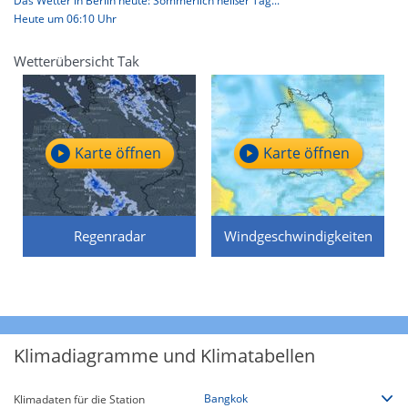
Das Wetter in Berlin heute: Sommerlich heißer Tag...
Heute um 06:10 Uhr
Wetterübersicht Tak
Karte öffnen
Karte öffnen
Regenradar
Windgeschwindigkeiten
Klimadiagramme und Klimatabellen
Klimadaten für die Station