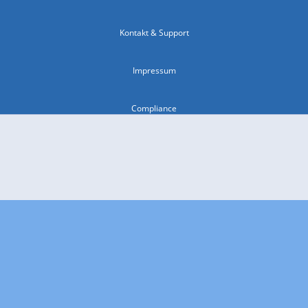
Kontakt & Support
Impressum
Compliance
Barrierefreiheit
Nutzungsbedingungen
© 2026 wetter.com Group GmbH - alle Rechte vorbehalten