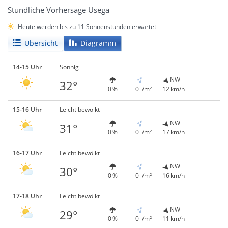
Stündliche Vorhersage Usega
Heute werden bis zu 11 Sonnenstunden erwartet
Übersicht
Diagramm
14-15 Uhr
Sonnig
NW
32°
0 %
0 l/m²
12 km/h
15-16 Uhr
Leicht bewölkt
NW
31°
0 %
0 l/m²
17 km/h
16-17 Uhr
Leicht bewölkt
NW
30°
0 %
0 l/m²
16 km/h
17-18 Uhr
Leicht bewölkt
NW
29°
0 %
0 l/m²
11 km/h