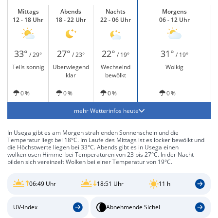
Mittags
Abends
Nachts
Morgens
12 - 18 Uhr
18 - 22 Uhr
22 - 06 Uhr
06 - 12 Uhr
33°
27°
22°
31°
/ 29°
/ 23°
/ 19°
/ 19°
Teils sonnig
Überwiegend
Wechselnd
Wolkig
klar
bewölkt
0 %
0 %
0 %
0 %
mehr Wetterinfos heute
In Usega gibt es am Morgen strahlenden Sonnenschein und die
Temperatur liegt bei 18°C. Im Laufe des Mittags ist es locker bewölkt und
die Höchstwerte liegen bei 33°C. Abends gibt es in Usega einen
wolkenlosen Himmel bei Temperaturen von 23 bis 27°C. In der Nacht
bilden sich vereinzelt Wolken bei einer Temperatur von 19°C.
06:49 Uhr
18:51 Uhr
11 h
UV-Index
Abnehmende Sichel