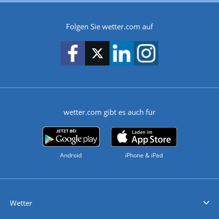
Folgen Sie wetter.com auf
wetter.com gibt es auch für
Android
iPhone & iPad
Wetter
Videovorhersagen
Kolumnen
Unwetterwarnungen
wetter.com Deutschland
wetter.com Schweiz
wetter.com Österreich
Werben
Homepage Widget
Wetter API
Wetter- und Geodaten - meteonomiqs.com
tiempo.es
meteos24.fr
ilmeteo24.it
pogoda24.pl
weather24.co.uk