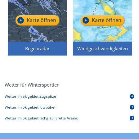
Karte öffnen
Karte öffnen
Regenradar
Windgeschwindigkeiten
Wetter für Wintersportler
Wetter im Skigebiet Zugspitze
Wetter im Skigebiet Kitzbühel
Wetter im Skigebiet Ischgl (Silvretta Arena)