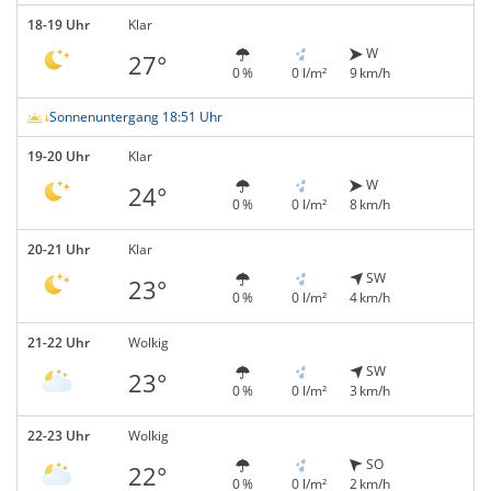
18-19 Uhr
Klar
W
27°
0 %
0 l/m²
9 km/h
Sonnenuntergang 18:51 Uhr
19-20 Uhr
Klar
W
24°
0 %
0 l/m²
8 km/h
20-21 Uhr
Klar
SW
23°
0 %
0 l/m²
4 km/h
21-22 Uhr
Wolkig
SW
23°
0 %
0 l/m²
3 km/h
22-23 Uhr
Wolkig
SO
22°
0 %
0 l/m²
2 km/h