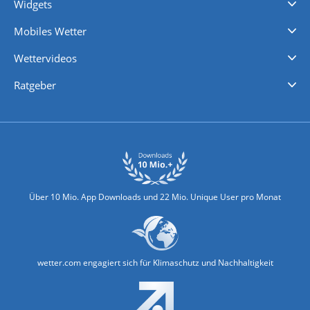
Widgets
Regenradar
Windgeschwindigkeiten
Temperatur
Sonnenschein
Wassertemperatur
Mobiles Wetter
iPhone Wetter
iPad Wetter
Android Wetter
Wettervideos
Nachrichten
Deutschlandwetter
Schweizwetter
Österreichwetter
Regionalwetter
Wetter in Europa
Wetter Weltweit
Wetterlexikon
Promi-News
Ratgeber
Biowetter
Glätteindex
Reiseziel Finder
Erkältungswetter
Klima & Umwelt
Über 10 Mio. App Downloads und 22 Mio. Unique User pro Monat
wetter.com engagiert sich für Klimaschutz und Nachhaltigkeit