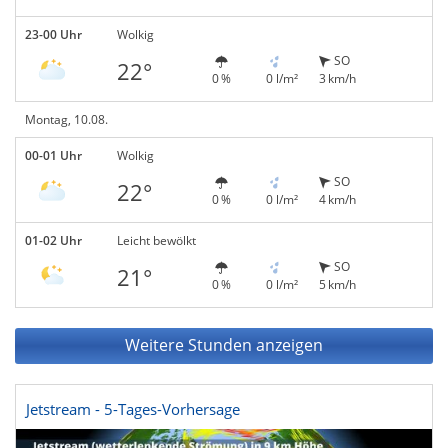
23-00 Uhr
Wolkig
SO
22°
0 %
0 l/m²
3 km/h
Montag, 10.08.
00-01 Uhr
Wolkig
SO
22°
0 %
0 l/m²
4 km/h
01-02 Uhr
Leicht bewölkt
SO
21°
0 %
0 l/m²
5 km/h
Weitere Stunden anzeigen
Jetstream - 5-Tages-Vorhersage