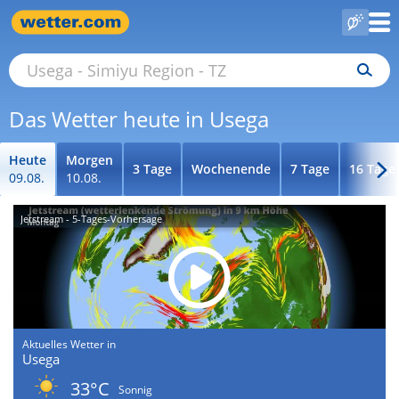
Das Wetter heute in Usega
Heute
Morgen
3 Tage
Wochenende
7 Tage
16 Tage
09.08.
10.08.
Jetstream - 5-Tages-Vorhersage
Aktuelles Wetter in
Usega
33°C
Sonnig