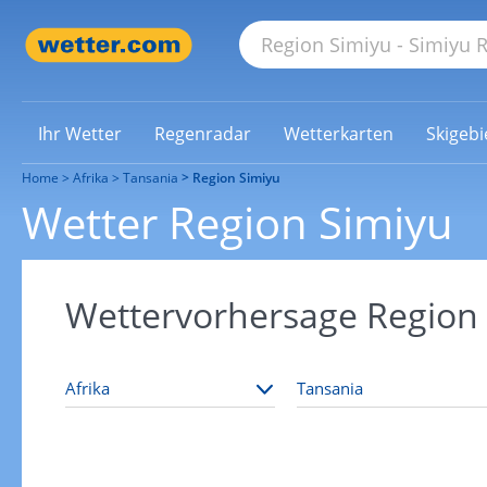
Ihr Wetter
Regenradar
Wetterkarten
Skigebi
Home
Afrika
Tansania
Region Simiyu
Wetter Region Simiyu
Wettervorhersage Region