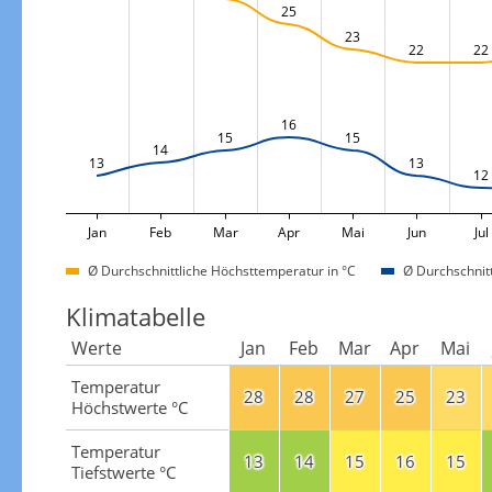
25
23
22
22
16
15
15
14
13
13
12
Jan
Feb
Mar
Apr
Mai
Jun
Jul
Ø Durchschnittliche Höchsttemperatur in °C
Ø Durchschnitt
Klimatabelle
Werte
Jan
Feb
Mar
Apr
Mai
Temperatur
28
28
27
25
23
Höchstwerte °C
Temperatur
13
14
15
16
15
Tiefstwerte °C