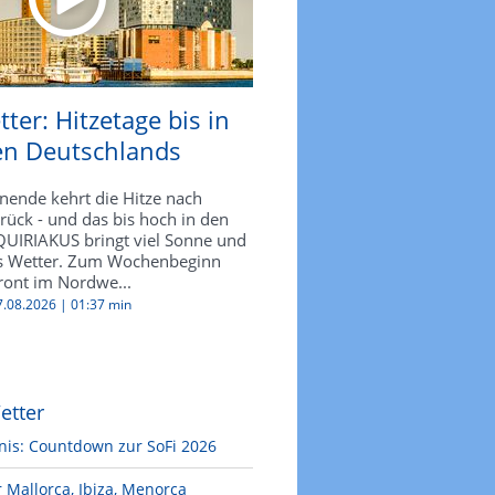
ter: Hitzetage bis in
n Deutschlands
nde kehrt die Hitze nach
rück - und das bis hoch in den
UIRIAKUS bringt viel Sonne und
es Wetter. Zum Wochenbeginn
front im Nordwe...
07.08.2026 |
01:37 min
etter
nis: Countdown zur SoFi 2026
 Mallorca, Ibiza, Menorca