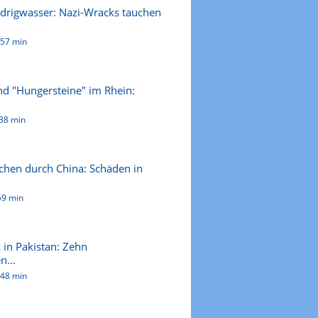
edrigwasser: Nazi-Wracks tauchen
:57 min
nd "Hungersteine" im Rhein:
38 min
schen durch China: Schäden in
59 min
in Pakistan: Zehn
n...
:48 min