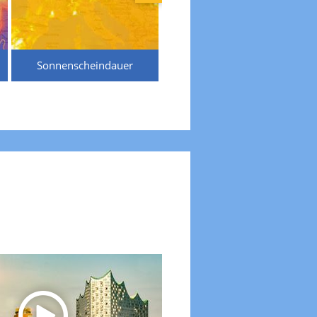
Sonnenscheindauer
Temperaturen