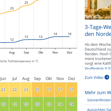
25
23
3-Tage-Wet
den Norde
14
14
13
13
12
Ab dem Wochene
Deutschland zu
Aug
Sep
Okt
Nov
Dez
Norden. Hoch Q
meist trocken
liche Tiefsttemperatur in °C
sorgt eine Kalt
Veröffentlicht: Fr 
Zum Video
Jun
Jul
Aug
Sep
Okt
Nov
Dez
22
22
23
25
27
27
27
Mehr zum W
Sonnenfinster
13
12
12
13
13
14
14
Aussichten für