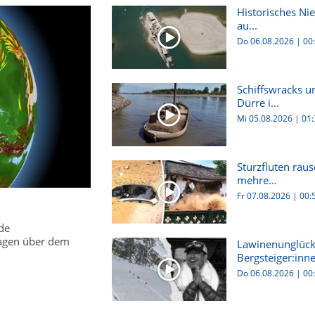
Historisches Ni
au...
Do 06.08.2026
|
00
Schiffswracks u
Dürre i...
Mi 05.08.2026
|
01:
Sturzfluten rau
mehre...
Fr 07.08.2026
|
00:
de
agen über dem
Lawinenunglück 
Bergsteiger:inne
Do 06.08.2026
|
00