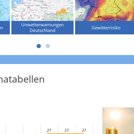
Unwetterwarnungen
en
Gewitterrisiko
Deutschland
atabellen
27
27
27