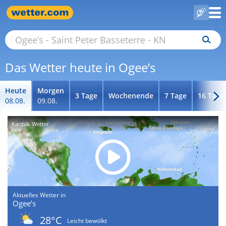
Das Wetter heute in Ogee’s
Heute
Morgen
3 Tage
Wochenende
7 Tage
16 Tage
08.08.
09.08.
Karibik-Wetter
Aktuelles Wetter in
Ogee’s
28°C
Leicht bewölkt