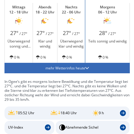
Mittags
Abends
Nachts
Morgens
12 - 18 Uhr
18 - 22 Uhr
22 - 06 Uhr
06 - 12 Uhr
27°
27°
27°
28°
/ 27°
/ 27°
/ 27°
/ 27°
Überwiegend
Klar und
Überwiegend
Teils sonnig und windig
sonnig und
windig
klar und windig
windig
0 %
0 %
0 %
0 %
mehr Wetterinfos heute
In Ogee’s gibt es morgens lockere Bewölkung und die Temperatur liegt bei
27°C. und die Temperatur liegt bei 27°C. Nachts gibt es keine Wolken und
die Sterne sind klar zu erkennen bei Tiefsttemperaturen von 27°C. Aus
östlicher Richtung weht der Wind und erreicht dabei Geschwindigkeiten von
29 bis 35 km/h.
05:52 Uhr
18:40 Uhr
9 h
UV-Index
Abnehmende Sichel