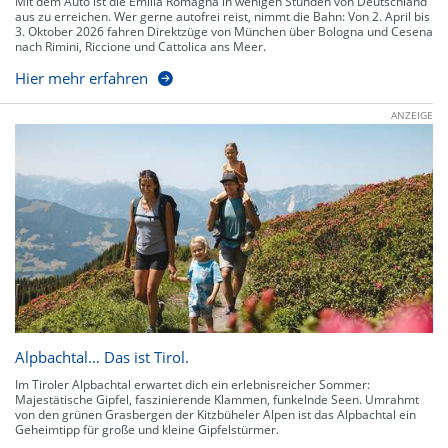
Mit dem Auto ist die Emilia Romagna in wenigen Stunden von Deutschland
aus zu erreichen. Wer gerne autofrei reist, nimmt die Bahn: Von 2. April bis
3. Oktober 2026 fahren Direktzüge von München über Bologna und Cesena
nach Rimini, Riccione und Cattolica ans Meer.
Hier mehr erfahren
ANZEIGE
Alpbachtal… Das ist Tirol.
Im Tiroler Alpbachtal erwartet dich ein erlebnisreicher Sommer:
Majestätische Gipfel, faszinierende Klammen, funkelnde Seen. Umrahmt
von den grünen Grasbergen der Kitzbüheler Alpen ist das Alpbachtal ein
Geheimtipp für große und kleine Gipfelstürmer.