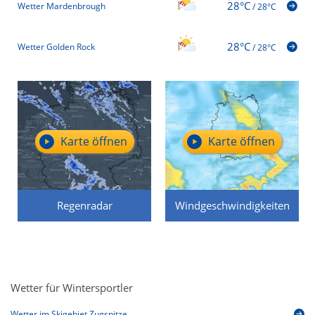
28°C
Wetter Mardenbrough
/
28°C
28°C
Wetter Golden Rock
/
28°C
Karte öffnen
Karte öffnen
Regenradar
Windgeschwindigkeiten
Wetter für Wintersportler
Wetter im Skigebiet Zugspitze