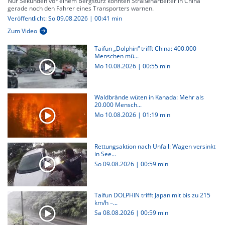
Nur Sekunden vor einem Bergsturz konnten Straßenarbeiter in China
gerade noch den Fahrer eines Transporters warnen.
Veröffentlicht: So 09.08.2026 | 00:41 min
Zum Video
Taifun „Dolphin“ trifft China: 400.000
Menschen mü...
Mo 10.08.2026
|
00:55 min
Waldbrände wüten in Kanada: Mehr als
20.000 Mensch...
Mo 10.08.2026
|
01:19 min
Rettungsaktion nach Unfall: Wagen versinkt
in See...
So 09.08.2026
|
00:59 min
Taifun DOLPHIN trifft Japan mit bis zu 215
km/h –...
Sa 08.08.2026
|
00:59 min