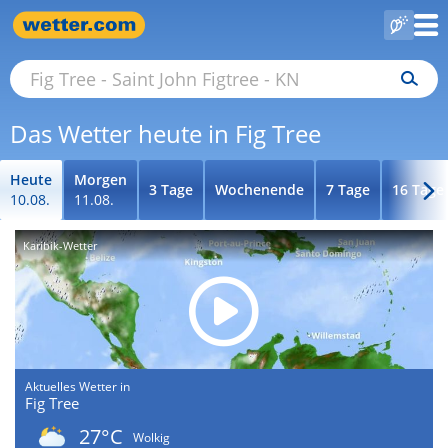
Das Wetter heute in Fig Tree
Heute
Morgen
3 Tage
Wochenende
7 Tage
16 Tage
10.08.
11.08.
Karibik-Wetter
Aktuelles Wetter in
Fig Tree
27°C
Wolkig