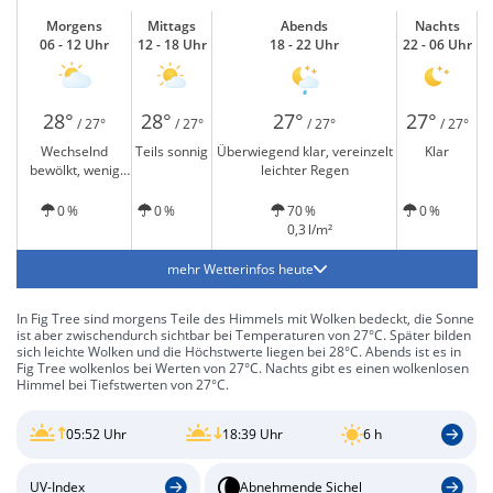
Morgens
Mittags
Abends
Nachts
06 - 12 Uhr
12 - 18 Uhr
18 - 22 Uhr
22 - 06 Uhr
28°
28°
27°
27°
/ 27°
/ 27°
/ 27°
/ 27°
Wechselnd
Teils sonnig
Überwiegend klar, vereinzelt
Klar
bewölkt, wenig
leichter Regen
Sonne
0 %
0 %
70 %
0 %
0,3 l/m²
mehr Wetterinfos heute
In Fig Tree sind morgens Teile des Himmels mit Wolken bedeckt, die Sonne
ist aber zwischendurch sichtbar bei Temperaturen von 27°C. Später bilden
sich leichte Wolken und die Höchstwerte liegen bei 28°C. Abends ist es in
Fig Tree wolkenlos bei Werten von 27°C. Nachts gibt es einen wolkenlosen
Himmel bei Tiefstwerten von 27°C.
05:52 Uhr
18:39 Uhr
6 h
UV-Index
Abnehmende Sichel