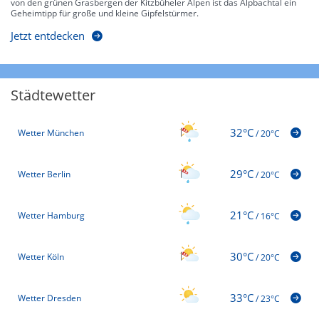
von den grünen Grasbergen der Kitzbüheler Alpen ist das Alpbachtal ein
Geheimtipp für große und kleine Gipfelstürmer.
Jetzt entdecken
Städtewetter
32°C
Wetter München
/
20°C
29°C
Wetter Berlin
/
20°C
21°C
Wetter Hamburg
/
16°C
30°C
Wetter Köln
/
20°C
33°C
Wetter Dresden
/
23°C