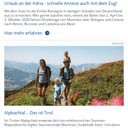
Urlaub an der Adria - schnelle Anreise auch mit dem Zug!
Mit dem Auto ist die Emilia Romagna in wenigen Stunden von Deutschland
aus zu erreichen. Wer gerne autofrei reist, nimmt die Bahn: Von 2. April bis
3. Oktober 2026 fahren Direktzüge von München über Bologna und Cesena
nach Rimini, Riccione und Cattolica ans Meer.
Hier mehr erfahren
ANZEIGE
Alpbachtal… Das ist Tirol.
Im Tiroler Alpbachtal erwartet dich ein erlebnisreicher Sommer:
Majestätische Gipfel, faszinierende Klammen, funkelnde Seen. Umrahmt