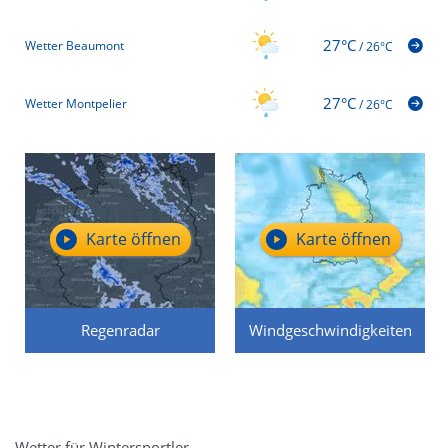
27°C
Wetter Beaumont
/
26°C
27°C
Wetter Montpelier
/
26°C
Karte öffnen
Karte öffnen
Regenradar
Windgeschwindigkeiten
Wetter für Wintersportler