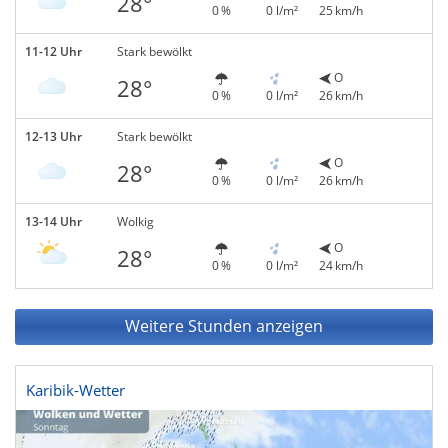
28°
0 %
0 l/m²
25 km/h
11-12 Uhr
Stark bewölkt
O
28°
0 %
0 l/m²
26 km/h
12-13 Uhr
Stark bewölkt
O
28°
0 %
0 l/m²
26 km/h
13-14 Uhr
Wolkig
O
28°
0 %
0 l/m²
24 km/h
Weitere Stunden anzeigen
Karibik-Wetter