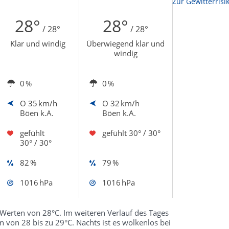
Zur Sonnenscheindauerkarte
Zur Gewitterrisi
28°
28°
/ 28°
/ 28°
Klar und windig
Überwiegend klar und
windig
0 %
0 %
O
35 km/h
O
32 km/h
Böen k.A.
Böen k.A.
gefühlt
gefühlt
30° / 30°
30° / 30°
82 %
79 %
1016 hPa
1016 hPa
Werten von 28°C. Im weiteren Verlauf des Tages
 von 28 bis zu 29°C. Nachts ist es wolkenlos bei