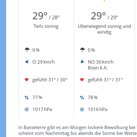
Zur Windgeschwindigkeitenkarte
29°
29°
/ 28°
/ 29°
Teils sonnig
Überwiegend sonnig und
windig
0 %
0 %
O
29 km/h
NO
30 km/h
Böen k.A.
gefühlt
31° / 30°
gefühlt
31° / 31°
77 %
78 %
1017 hPa
1016 hPa
In Basseterre gibt es am Morgen lockere Bewölkung bei 
scheint vom Nachmittag bis abends die Sonne bei Werten