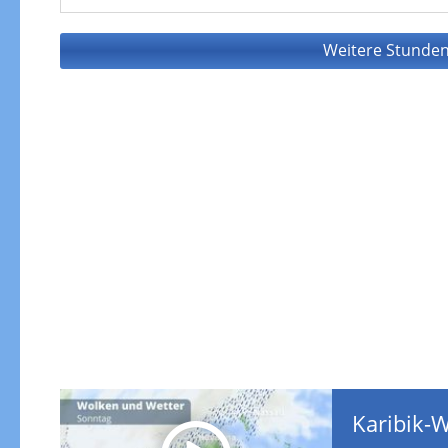
Weitere Stunden
Karibik-W