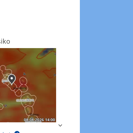
siko
Windböen
Windböen heute