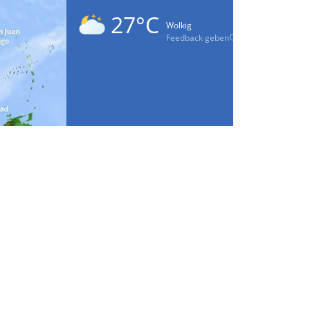
27°C
Wolkig
Feedback geben