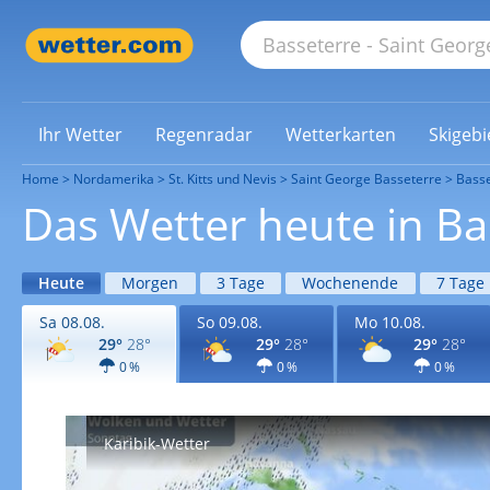
Ihr Wetter
Regenradar
Wetterkarten
Skigebi
Home
Nordamerika
St. Kitts und Nevis
Saint George Basseterre
Basse
Das Wetter heute in Ba
Heute
Morgen
3 Tage
Wochenende
7 Tage
Sa 08.08.
So 09.08.
Mo 10.08.
29°
28°
29°
28°
29°
28°
0 %
0 %
0 %
Karibik-Wetter