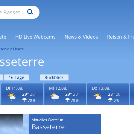
ete
HD Live Webcams
News & Videos
Reisen & Fre
terre
Heute
sseterre
16 Tage
Rückblick
Di 11.08.
Mi 12.08.
Do 13.08.
29°
28°
29°
28°
28°
28°
70 %
70 %
0 %
Aktuelles Wetter in
Basseterre