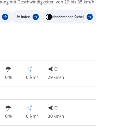
htung mit Geschwindigkeiten von 29 bis 35 km/h.
UV-Index
Abnehmende Sichel
O
0 %
0 l/m²
29 km/h
O
0 %
0 l/m²
30 km/h