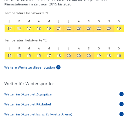
Klimastationen im Zeitraum 2015 bis 2020.
Temperatur Höchstwerte °C
J
F
M
A
M
J
J
A
S
O
N
D
17
17
17
18
19
21
22
23
23
22
20
19
Temperatur Tiefstwerte °C
J
F
M
A
M
J
J
A
S
O
N
D
15
15
15
15
17
18
20
20
20
19
18
16
Weitere Werte zu dieser Station
Wetter für Wintersportler
Wetter im Skigebiet Zugspitze
Wetter im Skigebiet Kitzbühel
Wetter im Skigebiet Ischgl (Silvretta Arena)