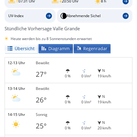
07:31 Uhr
20:50 Uhr
8 h
UV-Index
Abnehmende Sichel
Stündliche Vorhersage Valle Grande
Heute werden bis zu 8 Sonnenstunden erwartet
Übersicht
Diagramm
Regenradar
12-13 Uhr
Bewölkt
N
27°
0 %
0 l/m²
19 km/h
13-14 Uhr
Bewölkt
N
26°
0 %
0 l/m²
19 km/h
14-15 Uhr
Sonnig
N
25°
0 %
0 l/m²
20 km/h