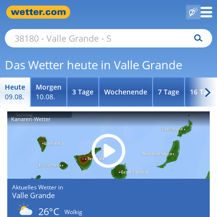
Das Wetter heute in Valle Grande
Heute
Morgen
3 Tage
Wochenende
7 Tage
16 Tage
09.08.
10.08.
Kanaren-Wetter
Aktuelles Wetter in
Valle Grande
26°C
Wolkig