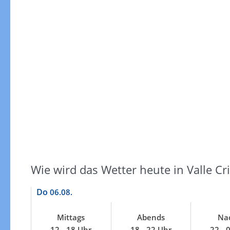
Gewitterrisiko
Wie wird das Wetter heute in Valle Cr
Do
06.08.
Mittags
Abends
Na
Gewitterrisiko in 3h
12 - 18 Uhr
18 - 22 Uhr
22 - 