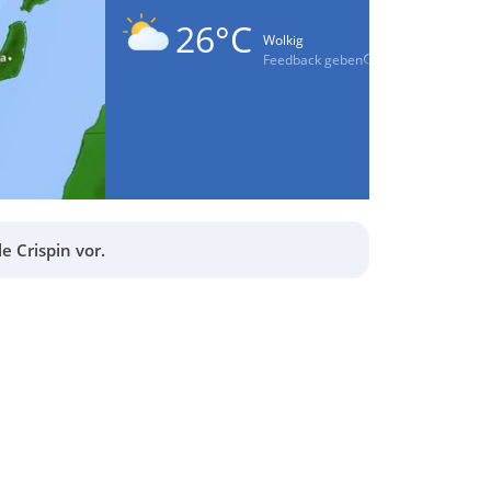
26°C
Wolkig
Feedback geben
e Crispin vor.