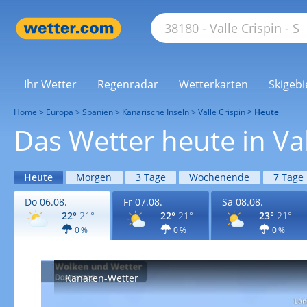
Ihr Wetter
Regenradar
Wetterkarten
Skigebi
Home
Europa
Spanien
Kanarische Inseln
Valle Crispin
Heute
Das Wetter heute in Val
Heute
Morgen
3 Tage
Wochenende
7 Tage
Do 06.08.
Fr 07.08.
Sa 08.08.
22°
21°
22°
21°
23°
21°
0 %
0 %
0 %
Kanaren-Wetter