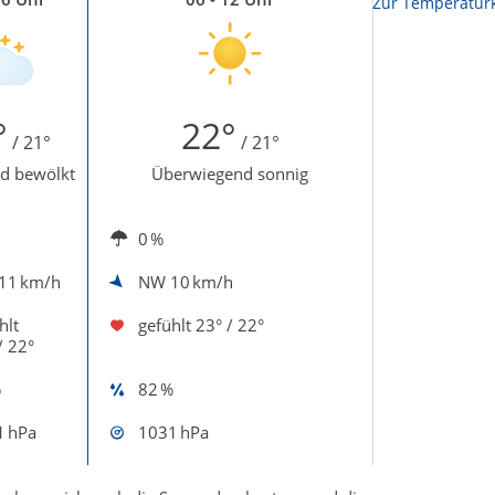
Zur Temperaturk
°
22°
/ 21°
/ 21°
d bewölkt
Überwiegend sonnig
0 %
11 km/h
NW
10 km/h
hlt
gefühlt
23° / 22°
/ 22°
%
82 %
1 hPa
1031 hPa