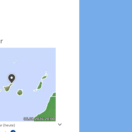
r
Windgeschwindigkeite
r (heute)
Windgeschwindigkeiten in 3h