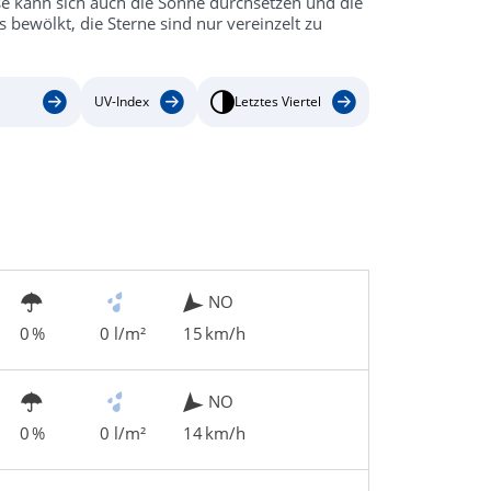
eise kann sich auch die Sonne durchsetzen und die
 bewölkt, die Sterne sind nur vereinzelt zu
UV-Index
Letztes Viertel
NO
0 %
0 l/m²
15 km/h
NO
0 %
0 l/m²
14 km/h