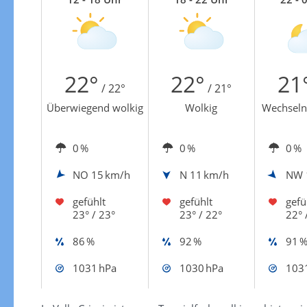
Zur Gewitterrisikokarte
22°
22°
21
/ 22°
/ 21°
Überwiegend wolkig
Wolkig
Wechseln
0 %
0 %
0 %
NO
15 km/h
N
11 km/h
NW
gefühlt
gefühlt
gefü
23° / 23°
23° / 22°
22° 
86 %
92 %
91 
1031 hPa
1030 hPa
103