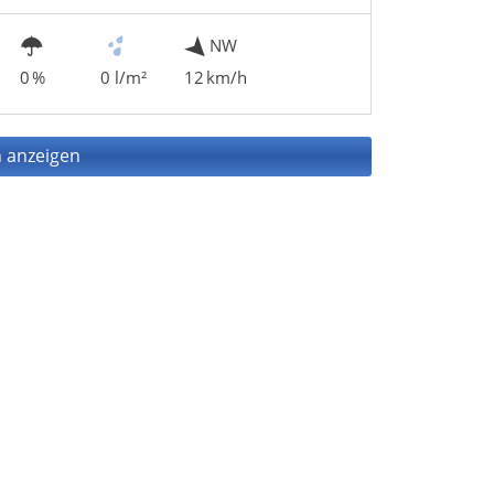
NW
0 %
0 l/m²
12 km/h
 anzeigen