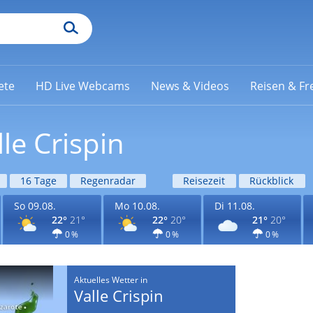
ete
HD Live Webcams
News & Videos
Reisen & Fre
le Crispin
16 Tage
Regenradar
Reisezeit
Rückblick
So 09.08.
Mo 10.08.
Di 11.08.
22°
21°
22°
20°
21°
20°
0 %
0 %
0 %
Aktuelles Wetter in
Valle Crispin