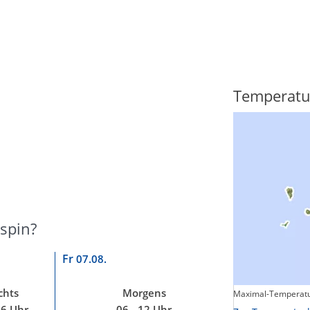
Regenradar
Temperatu
ispin?
Fr
07.08.
chts
Morgens
Maximal-Temperatu
Zum animierten Regenradar
06 Uhr
06 - 12 Uhr