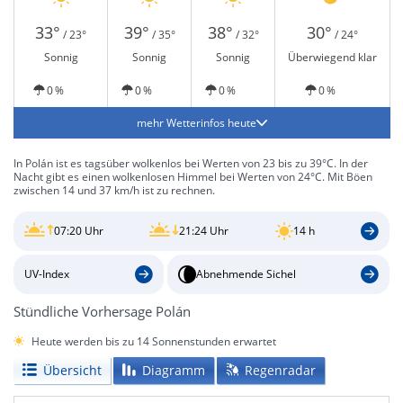
33°
39°
38°
30°
/ 23°
/ 35°
/ 32°
/ 24°
Sonnig
Sonnig
Sonnig
Überwiegend klar
0 %
0 %
0 %
0 %
mehr Wetterinfos heute
In Polán ist es tagsüber wolkenlos bei Werten von 23 bis zu 39°C. In der
Nacht gibt es einen wolkenlosen Himmel bei Werten von 24°C. Mit Böen
zwischen 14 und 37 km/h ist zu rechnen.
07:20 Uhr
21:24 Uhr
14 h
UV-Index
Abnehmende Sichel
Stündliche Vorhersage Polán
Heute werden bis zu 14 Sonnenstunden erwartet
Übersicht
Diagramm
Regenradar