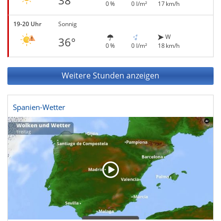
38°
0 %
0 l/m²
17 km/h
19-20 Uhr
Sonnig
W
36°
0 %
0 l/m²
18 km/h
Weitere Stunden anzeigen
Spanien-Wetter