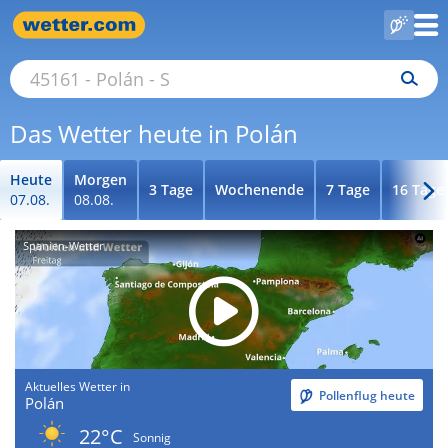
Das Wetter heute in Polán
Heute
Morgen
3 Tage
Wochenende
7 Tage
16 Tage
07.08.
08.08.
Spanien-Wetter
Aktuelles Wetter in
Pollenflug heute
Polán
22°C
Sonnig