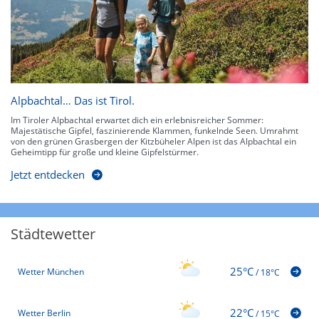
Alpbachtal… Das ist Tirol.
Im Tiroler Alpbachtal erwartet dich ein erlebnisreicher Sommer:
Majestätische Gipfel, faszinierende Klammen, funkelnde Seen. Umrahmt
von den grünen Grasbergen der Kitzbüheler Alpen ist das Alpbachtal ein
Geheimtipp für große und kleine Gipfelstürmer.
Jetzt entdecken
Städtewetter
25°C
Wetter München
/
18°C
22°C
Wetter Berlin
/
15°C