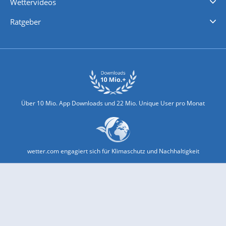
Wettervideos
Nachrichten
Deutschlandwetter
Schweizwetter
Österreichwetter
Regionalwetter
Wetter in Europa
Wetter Weltweit
Wetterlexikon
Promi-News
Ratgeber
Biowetter
Glätteindex
Reiseziel Finder
Erkältungswetter
Klima & Umwelt
Über 10 Mio. App Downloads und 22 Mio. Unique User pro Monat
wetter.com engagiert sich für Klimaschutz und Nachhaltigkeit
Bekannt aus Funk und Fernsehen: Pro7, Sat1, Kabel 1, SWR, ...