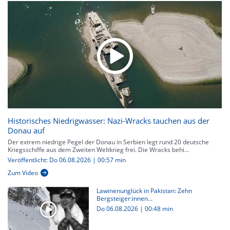
Historisches Niedrigwasser: Nazi-Wracks tauchen aus der
Donau auf
Der extrem niedrige Pegel der Donau in Serbien legt rund 20 deutsche
Kriegsschiffe aus dem Zweiten Weltkrieg frei. Die Wracks behi...
Veröffentlicht: Do 06.08.2026 | 00:57 min
Zum Video
Lawinenunglück in Pakistan: Zehn
Bergsteiger:innen...
Do 06.08.2026
|
00:48 min