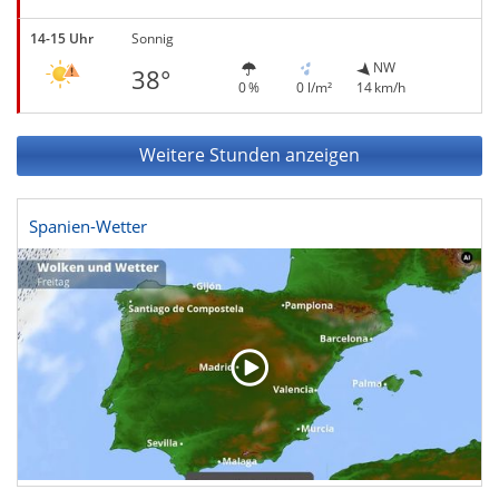
14-15 Uhr
Sonnig
NW
38°
0 %
0 l/m²
14 km/h
Weitere Stunden anzeigen
Spanien-Wetter