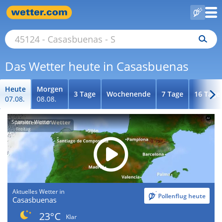
Das Wetter heute in Casasbuenas
Heute
Morgen
3 Tage
Wochenende
7 Tage
16 Tage
07.08.
08.08.
Spanien-Wetter
Aktuelles Wetter in
Pollenflug heute
Casasbuenas
23°C
Klar