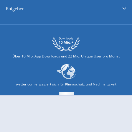
Nachrichten
Deutschlandwetter
Schweizwetter
Österreichwetter
Regionalwetter
Wetter in Europa
Wetter Weltweit
Wetterlexikon
Promi-News
Ratgeber
Biowetter
Glätteindex
Reiseziel Finder
Erkältungswetter
Klima & Umwelt
Über 10 Mio. App Downloads und 22 Mio. Unique User pro Monat
wetter.com engagiert sich für Klimaschutz und Nachhaltigkeit
Bekannt aus Funk und Fernsehen: Pro7, Sat1, Kabel 1, SWR, ...