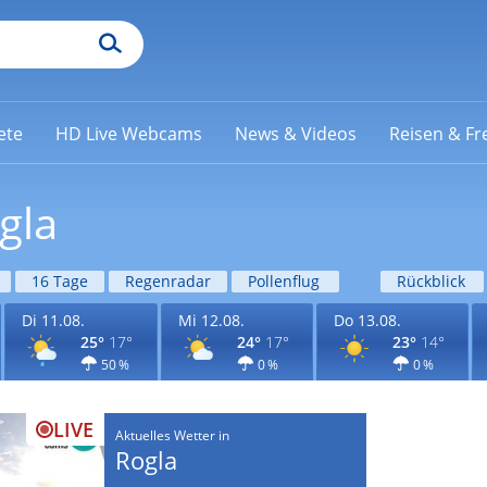
ete
HD Live Webcams
News & Videos
Reisen & Fre
gla
16 Tage
Regenradar
Pollenflug
Rückblick
Di 11.08.
Mi 12.08.
Do 13.08.
25°
17°
24°
17°
23°
14°
50 %
0 %
0 %
LIVE
Aktuelles Wetter in
Rogla