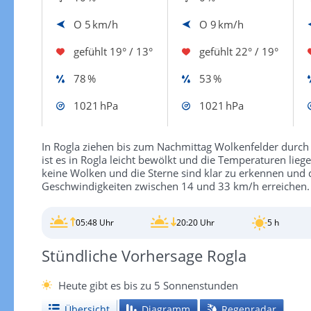
O
5 km/h
O
9 km/h
gefühlt
19° / 13°
gefühlt
22° / 19°
78 %
53 %
1021 hPa
1021 hPa
In Rogla ziehen bis zum Nachmittag Wolkenfelder durc
ist es in Rogla leicht bewölkt und die Temperaturen lieg
keine Wolken und die Sterne sind klar zu erkennen und 
Geschwindigkeiten zwischen 14 und 33 km/h erreichen.
05:48 Uhr
20:20 Uhr
5 h
Stündliche Vorhersage Rogla
Heute gibt es bis zu 5 Sonnenstunden
Übersicht
Diagramm
Regenradar