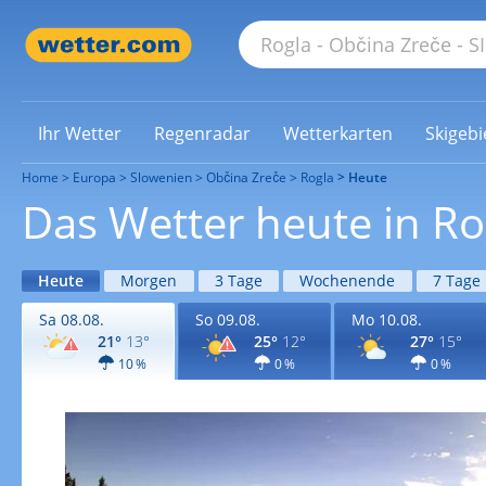
Ihr Wetter
Regenradar
Wetterkarten
Skigebi
Home
Europa
Slowenien
Občina Zreče
Rogla
Heute
Das Wetter heute in Ro
Heute
Morgen
3 Tage
Wochenende
7 Tage
Sa 08.08.
So 09.08.
Mo 10.08.
21°
13°
25°
12°
27°
15°
10 %
0 %
0 %