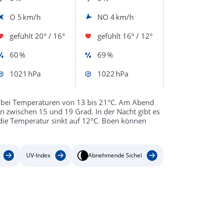
O
5 km/h
NO
4 km/h
gefühlt
20° / 16°
gefühlt
16° / 12°
60 %
69 %
1021 hPa
1022 hPa
h bei Temperaturen von 13 bis 21°C. Am Abend
en zwischen 15 und 19 Grad. In der Nacht gibt es
die Temperatur sinkt auf 12°C. Böen können
UV-Index
Abnehmende Sichel