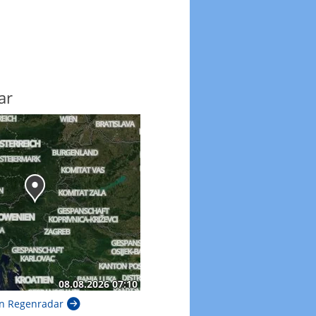
ar
n Regenradar