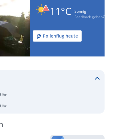
11°C
Sonnig
Feedback geben
Pollenflug heute
 Uhr
 Uhr
n