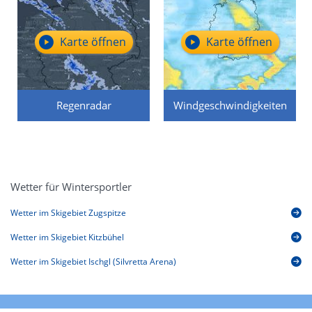
Karte öffnen
Karte öffnen
Regenradar
Windgeschwindigkeiten
Wetter für Wintersportler
Wetter im Skigebiet Zugspitze
Wetter im Skigebiet Kitzbühel
Wetter im Skigebiet Ischgl (Silvretta Arena)