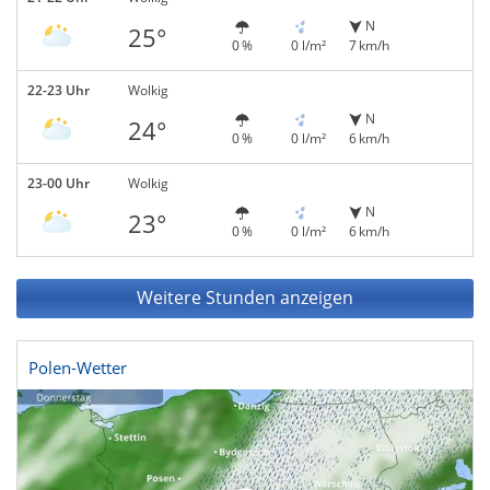
N
25°
0 %
0 l/m²
7 km/h
22-23 Uhr
Wolkig
N
24°
0 %
0 l/m²
6 km/h
23-00 Uhr
Wolkig
N
23°
0 %
0 l/m²
6 km/h
Weitere Stunden anzeigen
Polen-Wetter