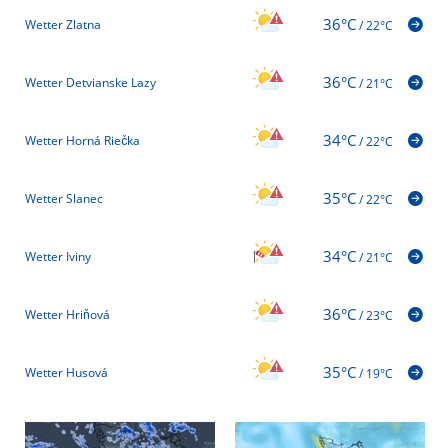
36°C
Wetter Zlatna
/
22°C
36°C
Wetter Detvianske Lazy
/
21°C
34°C
Wetter Horná Riečka
/
22°C
35°C
Wetter Slanec
/
22°C
34°C
Wetter Iviny
/
21°C
36°C
Wetter Hriňová
/
23°C
35°C
Wetter Husová
/
19°C