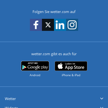
Folgen Sie wetter.com auf
wetter.com gibt es auch für
Android
iPhone & iPad
Wetter
Videovorhersagen
Kolumnen
Unwetterwarnungen
wetter.com Deutschland
wetter.com Schweiz
wetter.com Österreich
Werben
Homepage Widget
Wetter API
Wetter- und Geodaten - meteonomiqs.com
tiempo.es
meteos24.fr
ilmeteo24.it
pogoda24.pl
weather24.co.uk