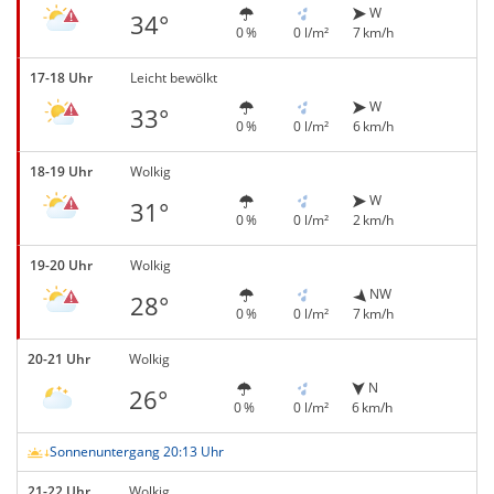
W
34°
0 %
0 l/m²
7 km/h
17-18 Uhr
Leicht bewölkt
W
33°
0 %
0 l/m²
6 km/h
18-19 Uhr
Wolkig
W
31°
0 %
0 l/m²
2 km/h
19-20 Uhr
Wolkig
NW
28°
0 %
0 l/m²
7 km/h
20-21 Uhr
Wolkig
N
26°
0 %
0 l/m²
6 km/h
Sonnenuntergang 20:13 Uhr
21-22 Uhr
Wolkig