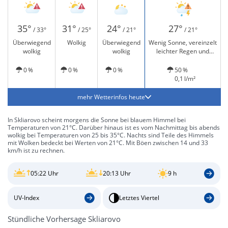
35°
31°
24°
27°
/ 33°
/ 25°
/ 21°
/ 21°
Überwiegend
Wolkig
Überwiegend
Wenig Sonne, vereinzelt
wolkig
wolkig
leichter Regen und
Gewitter möglich
0 %
0 %
0 %
50 %
0,1 l/m²
mehr Wetterinfos heute
In Skliarovo scheint morgens die Sonne bei blauem Himmel bei
Temperaturen von 21°C. Darüber hinaus ist es vom Nachmittag bis abends
wolkig bei Temperaturen von 25 bis 35°C. Nachts sind Teile des Himmels
mit Wolken bedeckt bei Werten von 21°C. Mit Böen zwischen 14 und 33
km/h ist zu rechnen.
05:22 Uhr
20:13 Uhr
9 h
UV-Index
Letztes Viertel
Stündliche Vorhersage Skliarovo