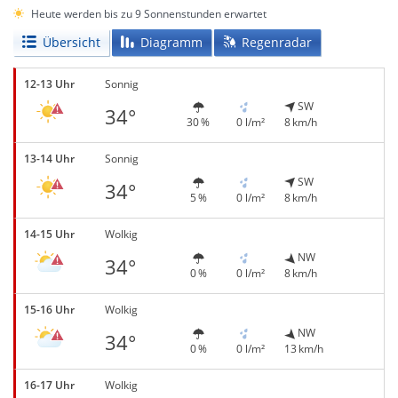
Heute werden bis zu 9 Sonnenstunden erwartet
Übersicht
Diagramm
Regenradar
12-13 Uhr
Sonnig
SW
34°
30 %
0 l/m²
8 km/h
13-14 Uhr
Sonnig
SW
34°
5 %
0 l/m²
8 km/h
14-15 Uhr
Wolkig
NW
34°
0 %
0 l/m²
8 km/h
15-16 Uhr
Wolkig
NW
34°
0 %
0 l/m²
13 km/h
16-17 Uhr
Wolkig