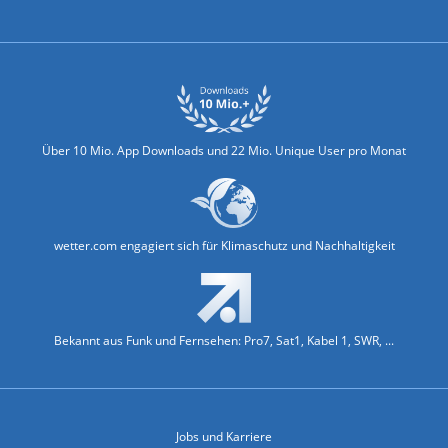
Biowetter
Glätteindex
Reiseziel Finder
Erkältungswetter
Klima & Umwelt
Über 10 Mio. App Downloads und 22 Mio. Unique User pro Monat
wetter.com engagiert sich für Klimaschutz und Nachhaltigkeit
Bekannt aus Funk und Fernsehen: Pro7, Sat1, Kabel 1, SWR, ...
Jobs und Karriere