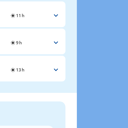
11 h
9 h
13 h