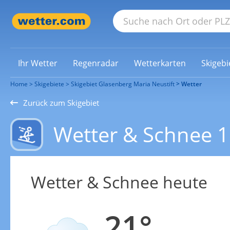
Ihr Wetter
Regenradar
Wetterkarten
Skigebi
Home
Skigebiete
Skigebiet Glasenberg Maria Neustift
Wetter
Zurück zum Skigebiet
Wetter & Schnee 1
Wetter & Schnee heute
21°