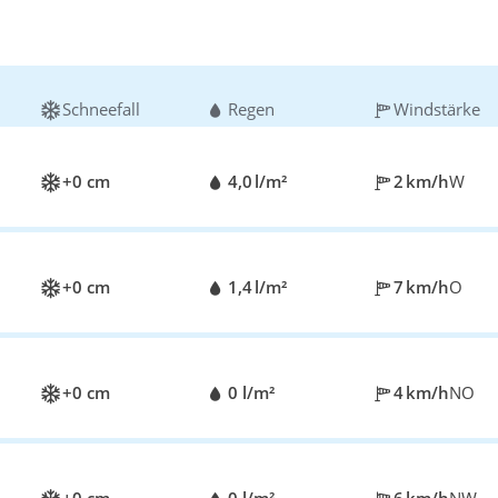
Schneefall
Regen
Windstärke
+0 cm
4,0 l/m²
2 km/h
W
+0 cm
1,4 l/m²
7 km/h
O
+0 cm
0 l/m²
4 km/h
NO