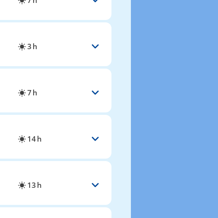
7 h
3 h
7 h
14 h
13 h