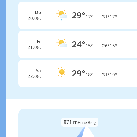
Do
29°
17°
31°
17°
20.08.
Fr
24°
15°
26°
16°
21.08.
Sa
29°
18°
31°
19°
22.08.
971 m
Höhe Berg