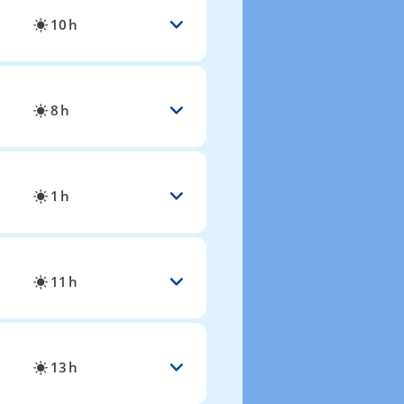
10 h
8 h
1 h
11 h
13 h