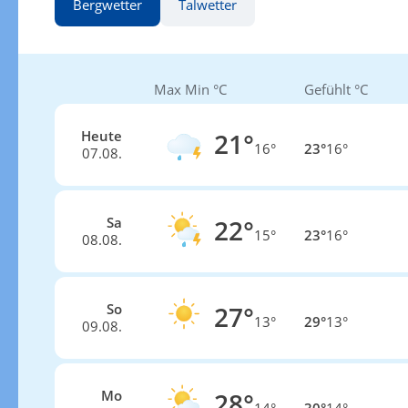
Bergwetter
Talwetter
Max Min °C
Gefühlt °C
Heute
21°
16°
23°
16°
07.08.
Sa
22°
15°
23°
16°
08.08.
So
27°
13°
29°
13°
09.08.
Mo
28°