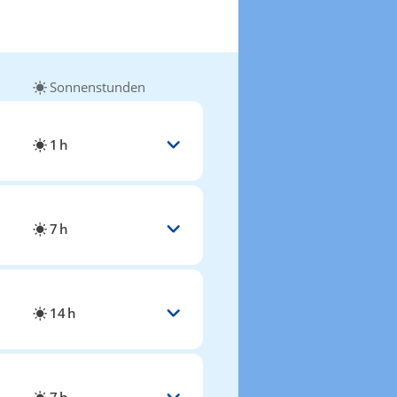
Sonnenstunden
1 h
7 h
14 h