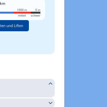
 km
1000 m
0 m
mittel
schwer
sten und Liften