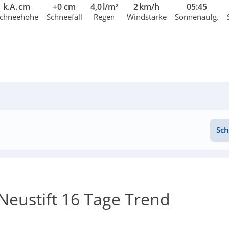
k.A. cm
+0 cm
4,0 l/m²
2 km/h
05:45
chneehöhe
Schneefall
Regen
Windstärke
Sonnenaufg.
Sch
Neustift 16 Tage Trend