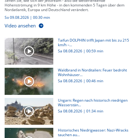
Sehen Sie, wie sich der Jetstream - also die wetterlenkende
Höhenströmung in 9 km Höhe - in den kommenden 5 Tagen über dem
Nordatlantik, Europa und Deutschland verändert.
So 09.08.2026
|
00:30 min
Video ansehen
Taifun DOLPHIN trifft Japan mit bis zu 215
km/h –...
Sa 08.08.2026
|
00:59 min
Waldbrand in Norditalien: Feuer bedroht
Wohnhäuser...
Sa 08.08.2026
|
00:46 min
Ungarn: Regen nach historisch niedrigen
Wasserstän...
Sa 08.08.2026
|
01:34 min
Historisches Niedrigwasser: Nazi-Wracks
tauchen au...