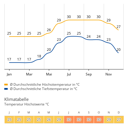
30
30
30
30
29
29
27
26
25
25
25
25
25
25
24
24
23
23
20
20
18
17
17
17
Jan
Mar
Mai
Jul
Sep
Nov
Ø Durchschnittliche Höchsttemperatur in °C
Ø Durchschnittliche Tiefsttemperatur in °C
Klimatabelle
Temperatur Höchstwerte °C
J
F
M
A
M
J
J
A
S
O
N
D
25
25
25
25
26
29
30
30
30
30
29
27