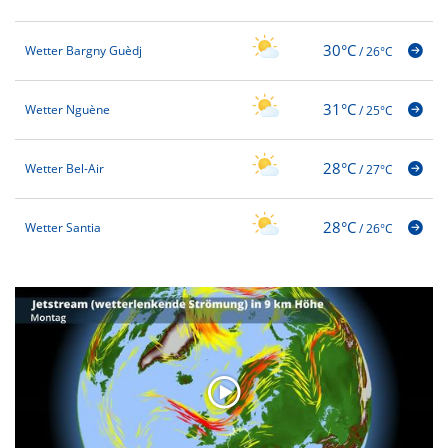
30°C
Wetter Bargny Guèdj
/
26°C
31°C
Wetter Nguène
/
25°C
28°C
Wetter Bel-Air
/
27°C
28°C
Wetter Santia
/
26°C