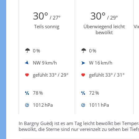
Zur Windgeschwindigkeitenkarte
30°
30°
/ 27°
/ 29°
Teils sonnig
Überwiegend leicht
Vi
bewölkt
0 %
0 %
NW
9 km/h
W
16 km/h
gefühlt
33° / 29°
gefühlt
33° / 31°
78 %
72 %
1012 hPa
1011 hPa
In Bargny Guèdj ist es am Tag leicht bewölkt bei Tempera
bewölkt, die Sterne sind nur vereinzelt zu sehen bei Tie