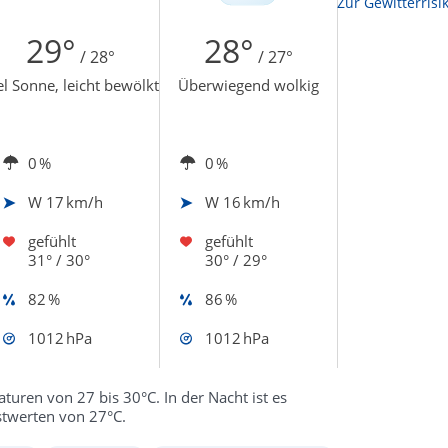
Zur Sonnenscheindauerkarte
Zur Gewitterrisi
29°
28°
/ 28°
/ 27°
el Sonne, leicht bewölkt
Überwiegend wolkig
0 %
0 %
W
17 km/h
W
16 km/h
gefühlt
gefühlt
31° / 30°
30° / 29°
82 %
86 %
1012 hPa
1012 hPa
turen von 27 bis 30°C. In der Nacht ist es
fstwerten von 27°C.