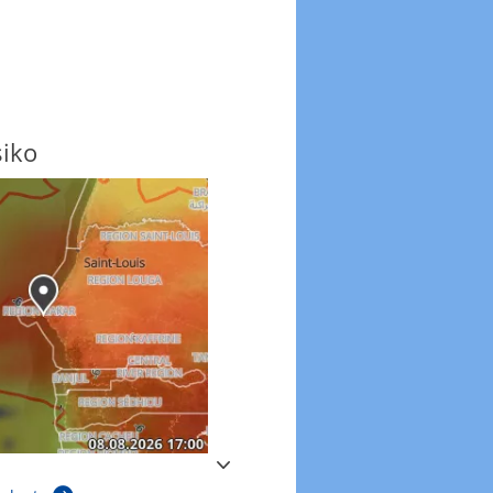
siko
Windböen
Windböen heute