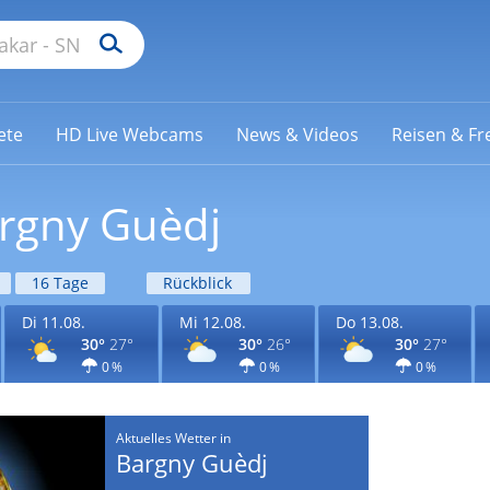
ete
HD Live Webcams
News & Videos
Reisen & Fre
argny Guèdj
16 Tage
Rückblick
Di 11.08.
Mi 12.08.
Do 13.08.
30°
27°
30°
26°
30°
27°
0 %
0 %
0 %
Aktuelles Wetter in
Bargny Guèdj