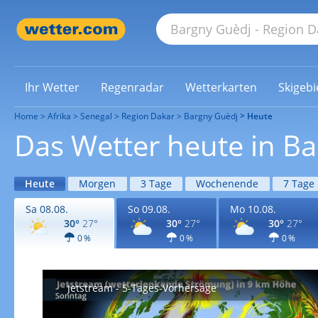
Ihr Wetter
Regenradar
Wetterkarten
Skigebi
Home
Afrika
Senegal
Region Dakar
Bargny Guèdj
Heute
Das Wetter heute in B
Heute
Morgen
3 Tage
Wochenende
7 Tage
Sa 08.08.
So 09.08.
Mo 10.08.
30°
27°
30°
27°
30°
27°
0 %
0 %
0 %
Jetstream - 5-Tages-Vorhersage