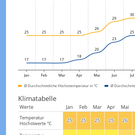
30
29
26
25
25
25
25
25
23
20
18
17
17
17
Jan
Feb
Mar
Apr
Mai
Jun
Jul
Ø Durchschnittliche Höchsttemperatur in °C
Ø Durchschnitt
Klimatabelle
Werte
Jan
Feb
Mar
Apr
Mai
Temperatur
25
25
25
25
26
Höchstwerte °C