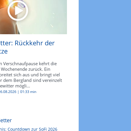
tter: Rückkehr der
tze
n Verschnaufpause kehrt die
 Wochenende zurück. Ein
reitet sich aus und bringt viel
r dem Bergland sind vereinzelt
witter mögli...
 06.08.2026 |
01:33 min
etter
nis: Countdown zur SoFi 2026