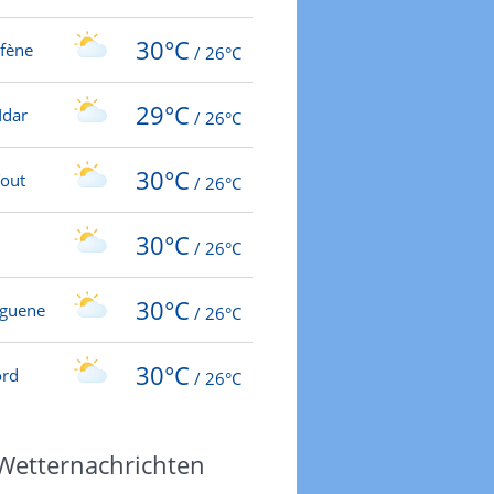
30°C
fène
/
26°C
29°C
Ndar
/
26°C
30°C
Tout
/
26°C
30°C
/
26°C
30°C
aguene
/
26°C
30°C
ord
/
26°C
 Wetternachrichten