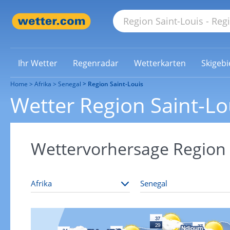
Ihr Wetter
Regenradar
Wetterkarten
Skigebi
Home
Afrika
Senegal
Region Saint-Louis
Wetter Region Saint-Lo
Wettervorhersage Region 