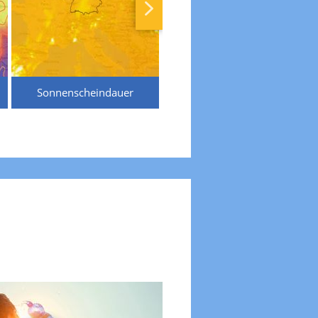
Sonnenscheindauer
Temperaturen