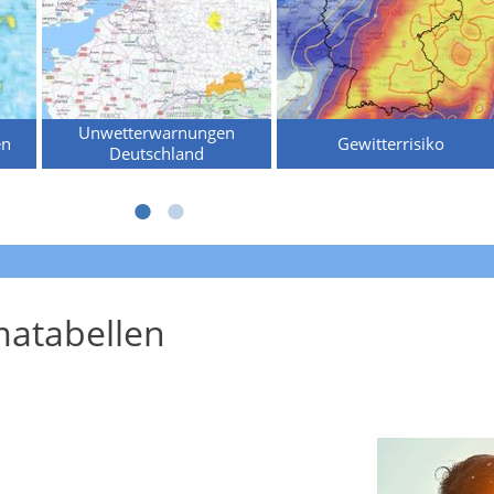
Unwetterwarnungen
en
Gewitterrisiko
Deutschland
atabellen