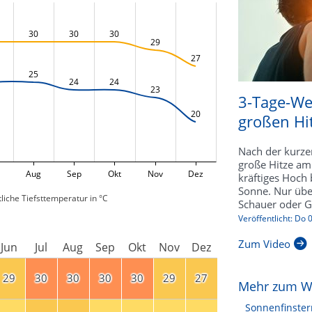
30
30
30
29
27
25
24
24
23
3-Tage-We
20
großen Hi
Nach der kurze
große Hitze am
Aug
Sep
Okt
Nov
Dez
kräftiges Hoch b
Sonne. Nur übe
liche Tiefsttemperatur in °C
Schauer oder Ge
Veröffentlicht: Do
Zum Video
Jun
Jul
Aug
Sep
Okt
Nov
Dez
29
30
30
30
30
29
27
Mehr zum W
Sonnenfinster