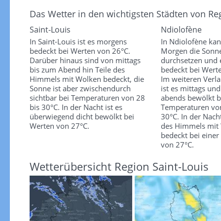
Das Wetter in den wichtigsten Städten von Reg
Saint-Louis
Ndiolofène
In Saint-Louis ist es morgens
In Ndiolofène ka
bedeckt bei Werten von 26°C.
Morgen die Sonne
Darüber hinaus sind von mittags
durchsetzen und e
bis zum Abend hin Teile des
bedeckt bei Wert
Himmels mit Wolken bedeckt, die
Im weiteren Verla
Sonne ist aber zwischendurch
ist es mittags un
sichtbar bei Temperaturen von 28
abends bewölkt b
bis 30°C. In der Nacht ist es
Temperaturen von
überwiegend dicht bewölkt bei
30°C. In der Nacht
Werten von 27°C.
des Himmels mit
bedeckt bei eine
von 27°C.
Wetterübersicht Region Saint-Louis