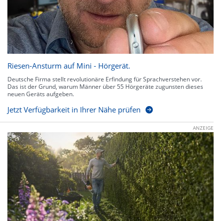
Riesen-Ansturm auf Mini - Hörgerät.
Deutsche Firma stellt revolutionäre Erfindung für Sprachverstehen vor.
Das ist der Grund, warum Männer über 55 Hörgeräte zugunsten dieses
neuen Geräts aufgeben.
Jetzt Verfügbarkeit in Ihrer Nähe prüfen
ANZEIGE