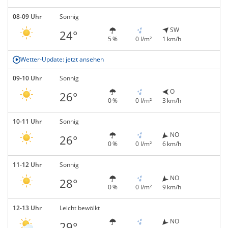
08-09 Uhr
Sonnig
SW
24°
5 %
0 l/m²
1 km/h
Wetter-Update: jetzt ansehen
09-10 Uhr
Sonnig
O
26°
0 %
0 l/m²
3 km/h
10-11 Uhr
Sonnig
NO
26°
0 %
0 l/m²
6 km/h
11-12 Uhr
Sonnig
NO
28°
0 %
0 l/m²
9 km/h
12-13 Uhr
Leicht bewölkt
NO
29°