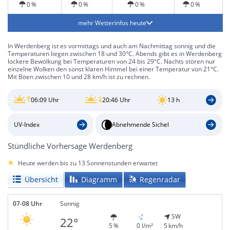
0 %
0 %
0 %
0 %
mehr Wetterinfos heute
In Werdenberg ist es vormittags und auch am Nachmittag sonnig und die
Temperaturen liegen zwischen 18 und 30°C. Abends gibt es in Werdenberg
lockere Bewölkung bei Temperaturen von 24 bis 29°C. Nachts stören nur
einzelne Wolken den sonst klaren Himmel bei einer Temperatur von 21°C.
Mit Böen zwischen 10 und 28 km/h ist zu rechnen.
06:09 Uhr
20:46 Uhr
13 h
UV-Index
Abnehmende Sichel
Stündliche Vorhersage Werdenberg
Heute werden bis zu 13 Sonnenstunden erwartet
Übersicht
Diagramm
Regenradar
07-08 Uhr
Sonnig
SW
22°
5 %
0 l/m²
5 km/h