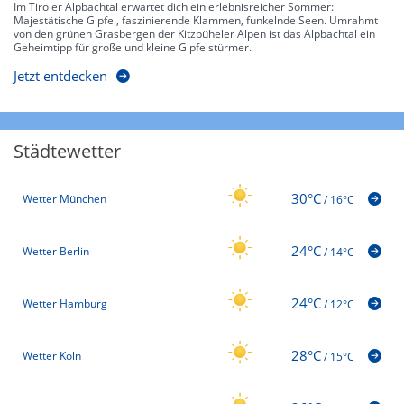
Im Tiroler Alpbachtal erwartet dich ein erlebnisreicher Sommer:
Majestätische Gipfel, faszinierende Klammen, funkelnde Seen. Umrahmt
von den grünen Grasbergen der Kitzbüheler Alpen ist das Alpbachtal ein
Geheimtipp für große und kleine Gipfelstürmer.
Jetzt entdecken
Städtewetter
30°C
Wetter München
/
16°C
24°C
Wetter Berlin
/
14°C
24°C
Wetter Hamburg
/
12°C
28°C
Wetter Köln
/
15°C