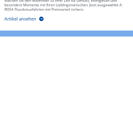
Machen Sie den November zu Ihrer Zeit für Genuss, Wohlgefühl und
besondere Momente mit Ihren Lieblingsmenschen. Jetzt ausgewählte A-
ROSA Flusskreuzfahrten mit Preisvorteil sichern.
Artikel ansehen