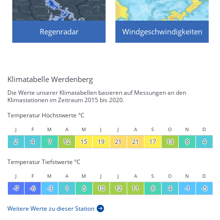
Regenradar
Windgeschwindigkeiten
Klimatabelle Werdenberg
Die Werte unserer Klimatabellen basieren auf Messungen an den
Klimastationen im Zeitraum 2015 bis 2020.
Temperatur Höchstwerte °C
J
F
M
A
M
J
J
A
S
O
N
D
2
4
7
12
15
19
21
21
17
13
8
4
Temperatur Tiefstwerte °C
J
F
M
A
M
J
J
A
S
O
N
D
-7
-6
-3
1
5
10
12
11
8
4
-1
-5
Weitere Werte zu dieser Station