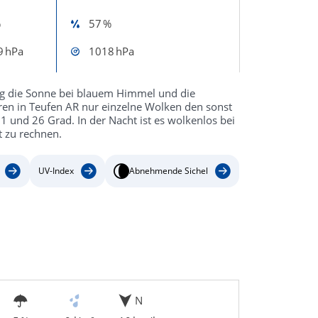
%
57 %
9 hPa
1018 hPa
ag die Sonne bei blauem Himmel und die
en in Teufen AR nur einzelne Wolken den sonst
und 26 Grad. In der Nacht ist es wolkenlos bei
 zu rechnen.
UV-Index
Abnehmende Sichel
N