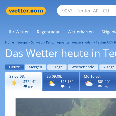
Ihr Wetter
Regenradar
Wetterkarten
Skigebi
Home
Europa
Schweiz
Kanton Appenzell Ausserrhoden
Teufen AR
H
Das Wetter heute in T
Heute
Morgen
3 Tage
Wochenende
7 Tage
Sa 08.08.
So 09.08.
Mo 10.08.
27°
14°
31°
18°
30°
20°
0 %
0 %
0 %