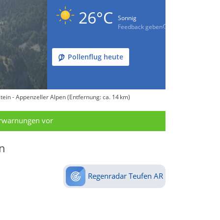
26°C
Sonnig
Feedback geben
Pollenflug heute
ein - Appenzeller Alpen (Entfernung: ca. 14 km)
erwarnungen vor
n
Regenradar Teufen AR