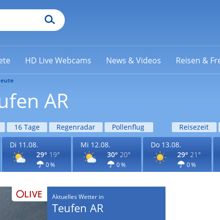
ete
HD Live Webcams
News & Videos
Reisen & Fre
eute
eufen AR
16 Tage
Regenradar
Pollenflug
Reisezeit
Di 11.08.
Mi 12.08.
Do 13.08.
29°
19°
30°
20°
29°
21°
0 %
0 %
0 %
LIVE
Aktuelles Wetter in
Teufen AR