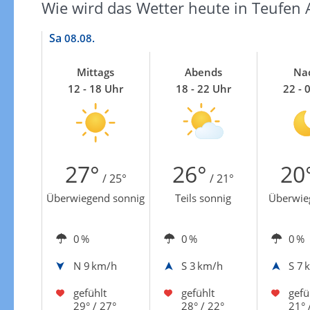
Wie wird das Wetter heute in Teufen 
Sa
08.08.
Mittags
Abends
Na
12 - 18 Uhr
18 - 22 Uhr
22 - 
27°
26°
20
/ 25°
/ 21°
Überwiegend sonnig
Teils sonnig
Überwie
0 %
0 %
0 %
N
9 km/h
S
3 km/h
S
7 
gefühlt
gefühlt
gefü
29° / 27°
28° / 22°
21° 