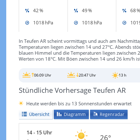
42 %
49 %
68 
1018 hPa
1018 hPa
101
In Teufen AR scheint vormittags und auch am Nachmitt
Temperaturen liegen zwischen 14 und 27°C. Abends stör
blauen Himmel und die Temperaturen liegen zwischen 21 
Werten von 18°C. Mit Böen zwischen 14 und 26 km/h ist
06:09 Uhr
20:47 Uhr
13 h
Stündliche Vorhersage Teufen AR
Heute werden bis zu 13 Sonnenstunden erwartet
Übersicht
Diagramm
Regenradar
14 - 15 Uhr
26°