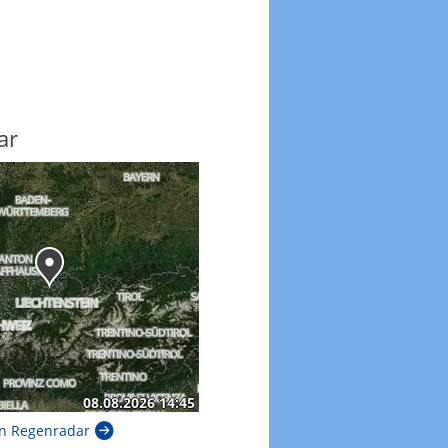
ar
n Regenradar