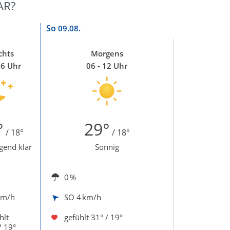
AR?
So
09.08.
chts
Morgens
06 Uhr
06 - 12 Uhr
°
29°
/ 18°
/ 18°
gend klar
Sonnig
0 %
km/h
SO
4 km/h
hlt
gefühlt
31° / 19°
/ 19°