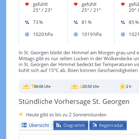
gefühlt
gefühlt
gefü
25° / 23°
25° / 21°
20° 
73 %
81 %
85 %
1020 hPa
1019 hPa
1021
In St. Georgen bleibt der Himmel am Morgen grau und es
Mittags gibt es nur selten Lücken in der Wolkendecke u
in St. Georgen der Himmel bedeckt bei Temperaturen von 
kühlt sich auf 15°C ab. Böen können Geschwindigkeiten
06:06 Uhr
20:50 Uhr
2 h
Stündliche Vorhersage St. Georgen
Heute gibt es bis zu 2 Sonnenstunden
Übersicht
Diagramm
Regenradar