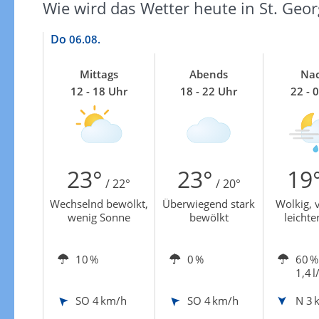
Wie wird das Wetter heute in St. Geo
Do
06.08.
Mittags
Abends
Nac
12 - 18 Uhr
18 - 22 Uhr
22 - 
23°
23°
19
/ 22°
/ 20°
Wechselnd bewölkt,
Überwiegend stark
Wolkig, v
wenig Sonne
bewölkt
leichte
10 %
0 %
60 %
1,4 l
SO
4 km/h
SO
4 km/h
N
3 