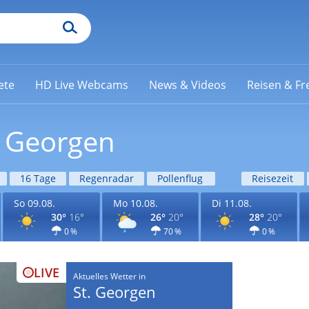
ete
HD Live Webcams
News & Videos
Reisen & Fre
. Georgen
16 Tage
Regenradar
Pollenflug
Reisezeit
So 09.08.
Mo 10.08.
Di 11.08.
30°
16°
26°
20°
28°
20°
0 %
70 %
0 %
LIVE
Aktuelles Wetter in
St. Georgen