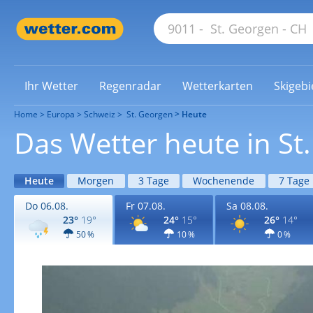
Ihr Wetter
Regenradar
Wetterkarten
Skigebi
Home
Europa
Schweiz
St. Georgen
Heute
Das Wetter heute in St
Heute
Morgen
3 Tage
Wochenende
7 Tage
Do 06.08.
Fr 07.08.
Sa 08.08.
23°
19°
24°
15°
26°
14°
50 %
10 %
0 %