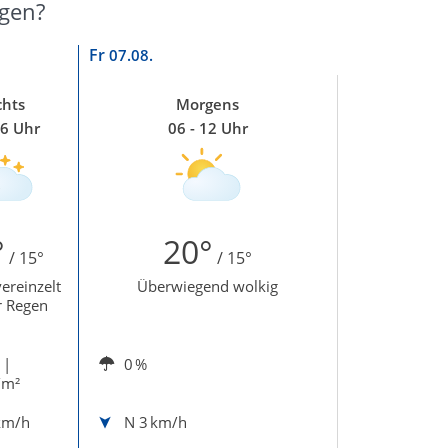
rgen?
Fr
07.08.
hts
Morgens
06 Uhr
06 - 12 Uhr
°
20°
/ 15°
/ 15°
ereinzelt
Überwiegend wolkig
r Regen
|
0 %
/m²
km/h
N
3 km/h