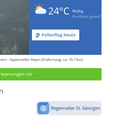
24°C
Wolkig
Feedback geben
Pollenflug heute
ein - Appenzeller Alpen (Entfernung: ca. 16.7 km)
erwarnungen vor
n
Regenradar St. Georgen