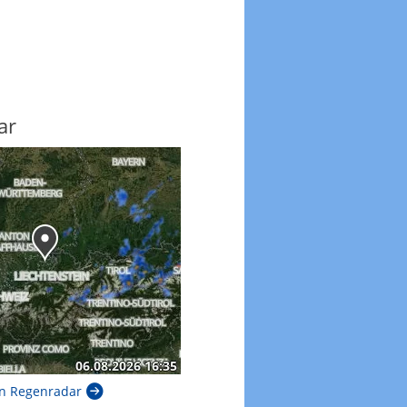
ar
n Regenradar