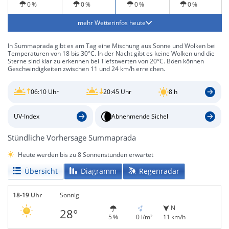
0 %
0 %
0 %
0 %
mehr Wetterinfos heute
In Summaprada gibt es am Tag eine Mischung aus Sonne und Wolken bei
Temperaturen von 18 bis 30°C. In der Nacht gibt es keine Wolken und die
Sterne sind klar zu erkennen bei Tiefstwerten von 20°C. Böen können
Geschwindigkeiten zwischen 11 und 24 km/h erreichen.
06:10 Uhr
20:45 Uhr
8 h
UV-Index
Abnehmende Sichel
Stündliche Vorhersage Summaprada
Heute werden bis zu 8 Sonnenstunden erwartet
Übersicht
Diagramm
Regenradar
18-19 Uhr
Sonnig
N
28°
5 %
0 l/m²
11 km/h