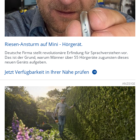
Riesen-Ansturm auf Mini - Hörgerät.
Deutsche Firma stellt revolutionäre Erfindung für Sprachverstehen vor.
Das ist der Grund, warum Männer über 55 Hörgeräte zugunsten dieses
neuen Geräts aufgeben.
Jetzt Verfügbarkeit in Ihrer Nähe prüfen
ANZEIGE