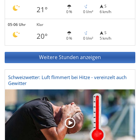
S
21°
0 %
0 l/m²
6 km/h
05-06 Uhr
Klar
S
20°
0 %
0 l/m²
5 km/h
Weitere Stunden anzeigen
Schweizwetter: Luft flimmert bei Hitze - vereinzelt auch
Gewitter