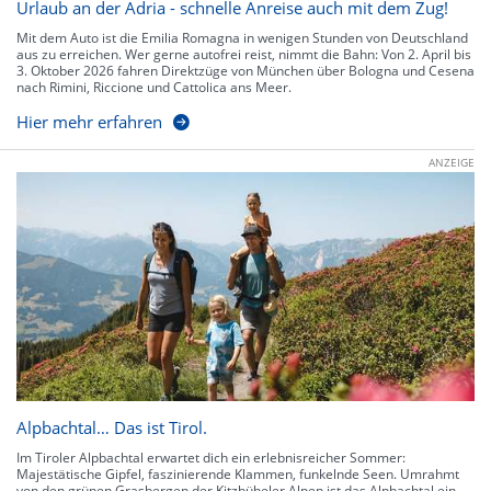
Urlaub an der Adria - schnelle Anreise auch mit dem Zug!
Mit dem Auto ist die Emilia Romagna in wenigen Stunden von Deutschland
aus zu erreichen. Wer gerne autofrei reist, nimmt die Bahn: Von 2. April bis
3. Oktober 2026 fahren Direktzüge von München über Bologna und Cesena
nach Rimini, Riccione und Cattolica ans Meer.
Hier mehr erfahren
ANZEIGE
Alpbachtal… Das ist Tirol.
Im Tiroler Alpbachtal erwartet dich ein erlebnisreicher Sommer:
Majestätische Gipfel, faszinierende Klammen, funkelnde Seen. Umrahmt
von den grünen Grasbergen der Kitzbüheler Alpen ist das Alpbachtal ein