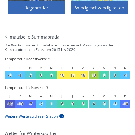
Regenradar
Windgeschwindigkeiten
Klimatabelle Summaprada
Die Werte unserer Klimatabellen basieren auf Messungen an den
Klimastationen im Zeitraum 2015 bis 2020.
Temperatur Höchstwerte °C
J
F
M
A
M
J
J
A
S
O
N
D
-3
-1
2
6
9
16
18
18
13
8
3
-1
Temperatur Tiefstwerte °C
J
F
M
A
M
J
J
A
S
O
N
D
-12
-10
-7
-2
1
6
9
8
4
0
-5
-10
Weitere Werte zu dieser Station
Wetter für Wintersportler