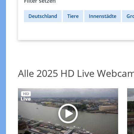
Filter setzen
Alle 2025 HD Live Webca