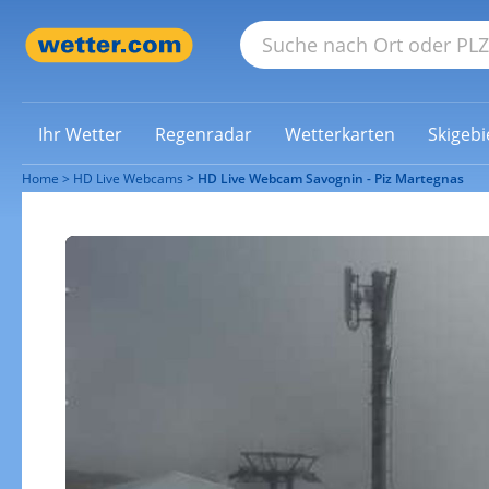
Ihr Wetter
Regenradar
Wetterkarten
Skigebi
Home
HD Live Webcams
HD Live Webcam Savognin - Piz Martegnas