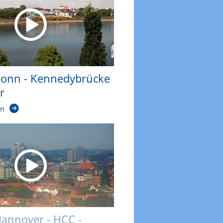
onn - Kennedybrücke
r
en
nnover - HCC -