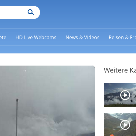
ete
HD Live Webcams
News & Videos
Reisen & Fre
Weitere K