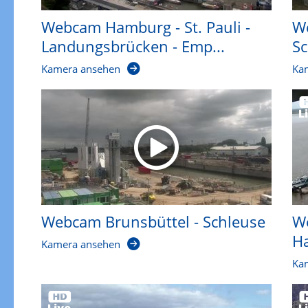
Webcam Hamburg - St. Pauli -
We
Landungsbrücken - Emp...
Sc
Kamera ansehen
Ka
Webcam Brunsbüttel - Schleuse
W
Ha
Kamera ansehen
Ka