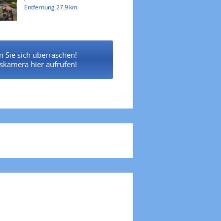
Entfernung
27.9 km
n Sie sich überraschen!
lskamera hier aufrufen!