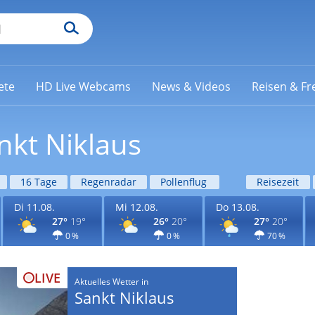
ete
HD Live Webcams
News & Videos
Reisen & Fre
nkt Niklaus
16 Tage
Regenradar
Pollenflug
Reisezeit
Di 11.08.
Mi 12.08.
Do 13.08.
27°
19°
26°
20°
27°
20°
0 %
0 %
70 %
LIVE
Aktuelles Wetter in
Sankt Niklaus