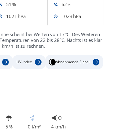
51 %
62 %
1021 hPa
1023 hPa
onne scheint bei Werten von 17°C. Des Weiteren
 Temperaturen von 22 bis 28°C. Nachts ist es klar
 km/h ist zu rechnen.
UV-Index
Abnehmende Sichel
O
5 %
0 l/m²
4 km/h