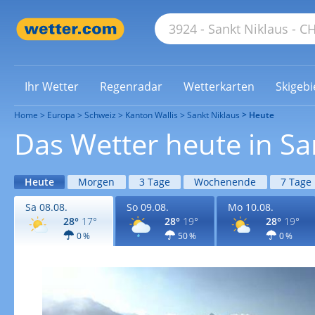
Ihr Wetter
Regenradar
Wetterkarten
Skigebi
Home
Europa
Schweiz
Kanton Wallis
Sankt Niklaus
Heute
Das Wetter heute in Sa
Heute
Morgen
3 Tage
Wochenende
7 Tage
Sa 08.08.
So 09.08.
Mo 10.08.
28°
17°
28°
19°
28°
19°
0 %
50 %
0 %