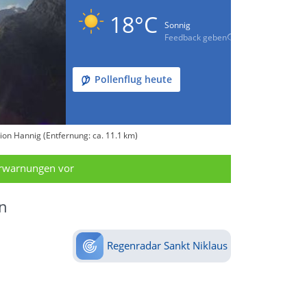
18°C
Sonnig
Feedback geben
Pollenflug heute
ion Hannig (Entfernung: ca. 11.1 km)
erwarnungen vor
n
Regenradar Sankt Niklaus