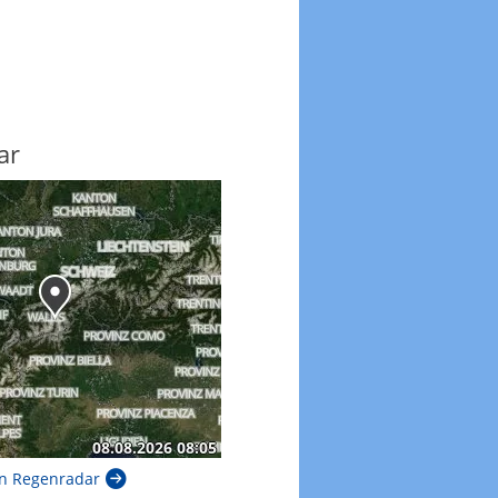
ar
n Regenradar