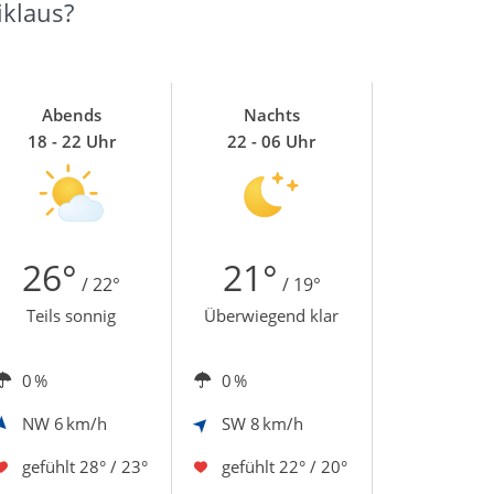
iklaus?
Abends
Nachts
18 - 22 Uhr
22 - 06 Uhr
26°
21°
/ 22°
/ 19°
Teils sonnig
Überwiegend klar
0 %
0 %
NW
6 km/h
SW
8 km/h
gefühlt
28° / 23°
gefühlt
22° / 20°