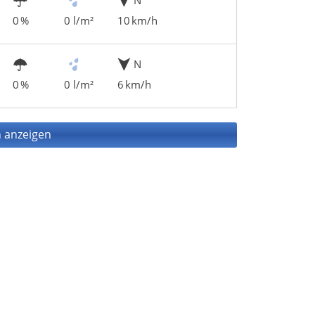
0 %
0 l/m²
10 km/h
N
0 %
0 l/m²
6 km/h
 anzeigen