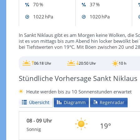
70 %
37 %
1022 hPa
1020 hPa
In Sankt Niklaus gibt es am Morgen keine Wolken, die S
ist es von mittags bis zum Abend hin locker bewölkt bei
bei Tiefstwerten von 19°C. Mit Böen zwischen 20 und 28
06:18 Uhr
20:50 Uhr
10 h
Stündliche Vorhersage Sankt Niklaus
Heute werden bis zu 10 Sonnenstunden erwartet
Übersicht
Diagramm
Regenradar
08 - 09 Uhr
19°
Sonnig