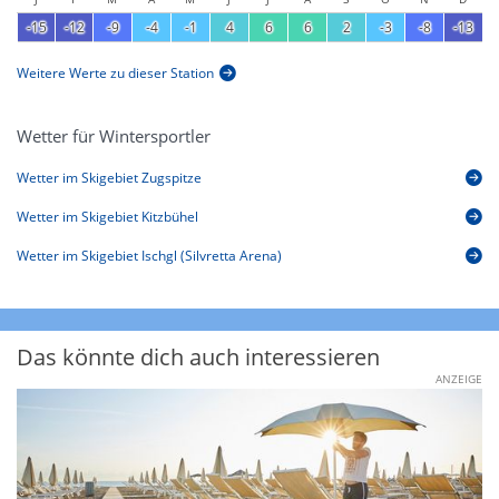
-15
-12
-9
-4
-1
4
6
6
2
-3
-8
-13
Weitere Werte zu dieser Station
Wetter für Wintersportler
Wetter im Skigebiet Zugspitze
Wetter im Skigebiet Kitzbühel
Wetter im Skigebiet Ischgl (Silvretta Arena)
Das könnte dich auch interessieren
ANZEIGE