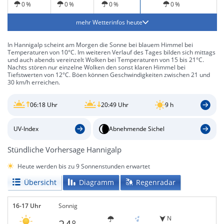
0 %
0 %
0 %
0 %
mehr Wetterinfos heute
In Hannigalp scheint am Morgen die Sonne bei blauem Himmel bei
Temperaturen von 10°C. Im weiteren Verlauf des Tages bilden sich mittags
und auch abends vereinzelt Wolken bei Temperaturen von 15 bis 21°C.
Nachts stören nur einzelne Wolken den sonst klaren Himmel bei
Tiefstwerten von 12°C. Böen können Geschwindigkeiten zwischen 21 und
30 km/h erreichen.
06:18 Uhr
20:49 Uhr
9 h
UV-Index
Abnehmende Sichel
Stündliche Vorhersage Hannigalp
Heute werden bis zu 9 Sonnenstunden erwartet
Übersicht
Diagramm
Regenradar
16-17 Uhr
Sonnig
N
24°