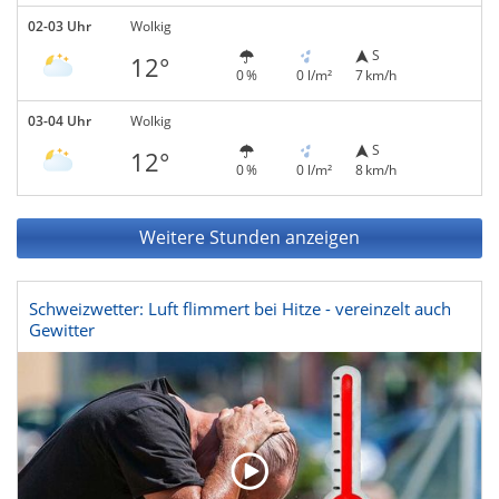
02-03 Uhr
Wolkig
S
12°
0 %
0 l/m²
7 km/h
03-04 Uhr
Wolkig
S
12°
0 %
0 l/m²
8 km/h
Weitere Stunden anzeigen
Schweizwetter: Luft flimmert bei Hitze - vereinzelt auch
Gewitter