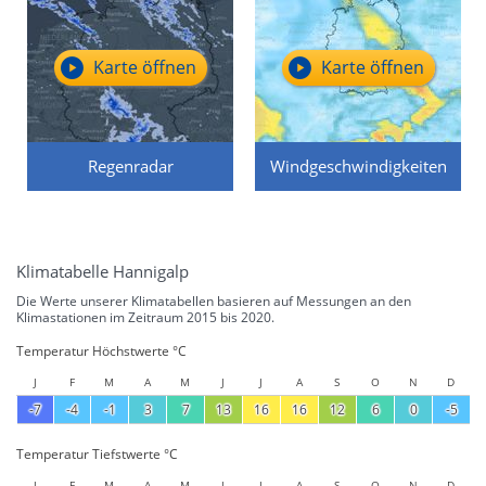
Karte öffnen
Karte öffnen
Regenradar
Windgeschwindigkeiten
Klimatabelle Hannigalp
Die Werte unserer Klimatabellen basieren auf Messungen an den
Klimastationen im Zeitraum 2015 bis 2020.
Temperatur Höchstwerte °C
J
F
M
A
M
J
J
A
S
O
N
D
-7
-4
-1
3
7
13
16
16
12
6
0
-5
Temperatur Tiefstwerte °C
J
F
M
A
M
J
J
A
S
O
N
D