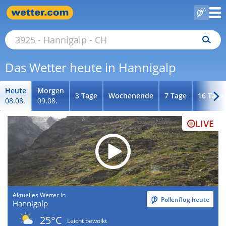
Das Wetter heute in Hannigalp
Heute
Morgen
3 Tage
Wochenende
7 Tage
16 Tage
08.08.
09.08.
LIVE
Aktuelles Wetter in
Pollenflug heute
Hannigalp
25°C
Leicht bewölkt