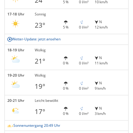
5 %
0 l/m²
10 km/h
17-18 Uhr
Sonnig
N
23°
5 %
0 l/m²
12 km/h
Wetter-Update: jetzt ansehen
18-19 Uhr
Wolkig
N
21°
0 %
0 l/m²
11 km/h
19-20 Uhr
Wolkig
N
19°
0 %
0 l/m²
9 km/h
20-21 Uhr
Leicht bewölkt
N
17°
0 %
0 l/m²
3 km/h
Sonnenuntergang 20:49 Uhr