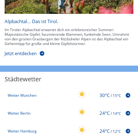
Alpbachtal… Das ist Tirol.
Im Tiroler Alpbachtal erwartet dich ein erlebnisreicher Sommer:
Majestätische Gipfel, faszinierende Klammen, funkelnde Seen. Umrahmt
von den grünen Grasbergen der Kitzbüheler Alpen ist das Alpbachtal ein
Geheimtipp für große und kleine Gipfelstürmer.
Jetzt entdecken
Städtewetter
30°C
Wetter München
/
15°C
24°C
Wetter Berlin
/
14°C
24°C
Wetter Hamburg
/
12°C