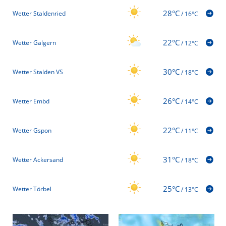
28°C
Wetter Staldenried
/
16°C
22°C
Wetter Galgern
/
12°C
30°C
Wetter Stalden VS
/
18°C
26°C
Wetter Embd
/
14°C
22°C
Wetter Gspon
/
11°C
31°C
Wetter Ackersand
/
18°C
25°C
Wetter Törbel
/
13°C