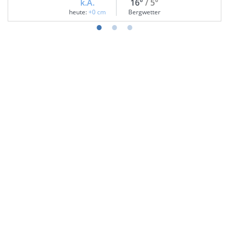
k.A.
16°
/ 5°
heute:
+0 cm
Bergwetter