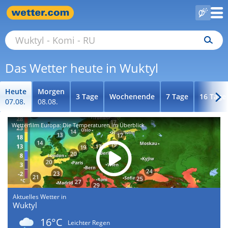
Das Wetter heute in Wuktyl
Heute
Morgen
3 Tage
Wochenende
7 Tage
16 Tage
07.08.
08.08.
Wetterfilm Europa: Die Temperaturen im Überblick
Aktuelles Wetter in
Wuktyl
16°C
Leichter Regen