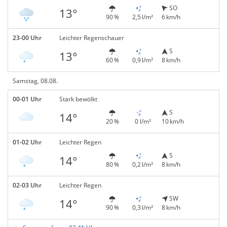
SO
13°
90 %
2,5 l/m²
6 km/h
23-00 Uhr
Leichter Regenschauer
S
13°
60 %
0,9 l/m²
8 km/h
Samstag, 08.08.
00-01 Uhr
Stark bewölkt
S
14°
20 %
0 l/m²
10 km/h
01-02 Uhr
Leichter Regen
S
14°
80 %
0,2 l/m²
8 km/h
02-03 Uhr
Leichter Regen
SW
14°
90 %
0,3 l/m²
8 km/h