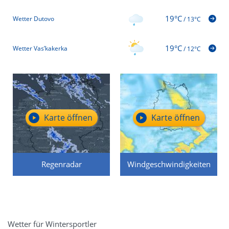
19°C
Wetter Dutovo
/
13°C
19°C
Wetter Vas’kakerka
/
12°C
Karte öffnen
Karte öffnen
Regenradar
Windgeschwindigkeiten
Wetter für Wintersportler