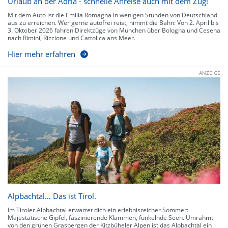
Urlaub an der Adria - schnelle Anreise auch mit dem Zug!
Mit dem Auto ist die Emilia Romagna in wenigen Stunden von Deutschland
aus zu erreichen. Wer gerne autofrei reist, nimmt die Bahn: Von 2. April bis
3. Oktober 2026 fahren Direktzüge von München über Bologna und Cesena
nach Rimini, Riccione und Cattolica ans Meer.
Hier mehr erfahren
ANZEIGE
Alpbachtal… Das ist Tirol.
Im Tiroler Alpbachtal erwartet dich ein erlebnisreicher Sommer:
Majestätische Gipfel, faszinierende Klammen, funkelnde Seen. Umrahmt
von den grünen Grasbergen der Kitzbüheler Alpen ist das Alpbachtal ein