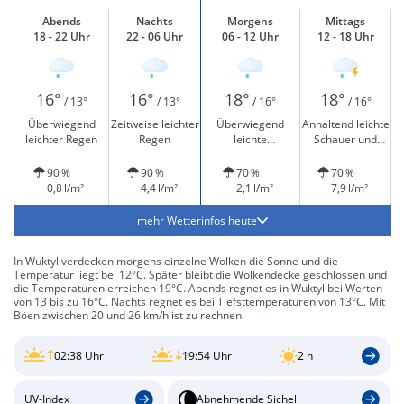
Abends
Nachts
Morgens
Mittags
18 - 22 Uhr
22 - 06 Uhr
06 - 12 Uhr
12 - 18 Uhr
16°
16°
18°
18°
/ 13°
/ 13°
/ 16°
/ 16°
Überwiegend
Zeitweise leichter
Überwiegend
Anhaltend leichte
leichter Regen
Regen
leichte
Schauer und
Regenschauer
Gewitter möglich
90 %
90 %
70 %
70 %
0,8 l/m²
4,4 l/m²
2,1 l/m²
7,9 l/m²
mehr Wetterinfos heute
In Wuktyl verdecken morgens einzelne Wolken die Sonne und die
Temperatur liegt bei 12°C. Später bleibt die Wolkendecke geschlossen und
die Temperaturen erreichen 19°C. Abends regnet es in Wuktyl bei Werten
von 13 bis zu 16°C. Nachts regnet es bei Tiefsttemperaturen von 13°C. Mit
Böen zwischen 20 und 26 km/h ist zu rechnen.
02:38 Uhr
19:54 Uhr
2 h
UV-Index
Abnehmende Sichel